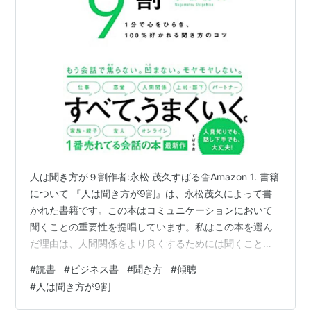
人は聞き方が９割作者:永松 茂久すばる舎Amazon 1. 書籍
について 『人は聞き方が9割』は、永松茂久によって書
かれた書籍です。この本はコミュニケーションにおいて
聞くことの重要性を提唱しています。私はこの本を選ん
だ理由は、人間関係をより良くするためには聞くことが
不可欠だと思っており、そのためのテクニックやアプロ
#
読書
#
ビジネス書
#
聞き方
#
傾聴
ーチを学びたかったからです。 2. 主題やテーマ この書籍
#
人は聞き方が9割
の中心的なテーマは、聞くことの重要性です。著者は、
人々が安心感を抱いた相手に対して自分の心を開いて話