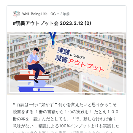
しやすくなるということを指摘しています。私はこのテ
ーマに興味を持ちました。なぜなら、人間関係を築く上
•
Well-Being Life LOG
3年前
で、相手の話を真剣に聞くこ…
#読書アウトプット会 2023.2.12 (2)
❝ 百読は一行に如かず ❞ 何かを変えたいと思うからこそ
読書をする １冊の書籍から１つの実践を！ たとえ１００
冊の本を「読」んだとしても、「行」動しなければ全く
意味がない… 精読による100%インプットよりも実践した
いことに出会う楽しみを重視して読書に向き合っていま