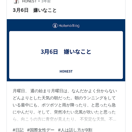
•
詳しく話すよりもどう感じたかをあまりにも感情ベース
HONEST
3年前
で話してて分かりやすいな😂と少し恥ずかしくなりまし
3月6日 嫌いなこと
た、、笑 巷でよく、「傾聴力…
月曜日、 週の始まり月曜日は、なんだかよく分からない
どんよりとした天気の朝だった。朝のランニングをして
いる最中にも、ポツポツと雨が降ったり、と思ったら急
にやんだり。そして、突然冷たい北風が吹いたと思った
ら、向こうの方に青空が見えたり。 不安定な天気、不安
定な気温。 3月だなぁと実感をするひと時であった。そ
#
日記
#
国際女性デー
#
人は話し方が9割