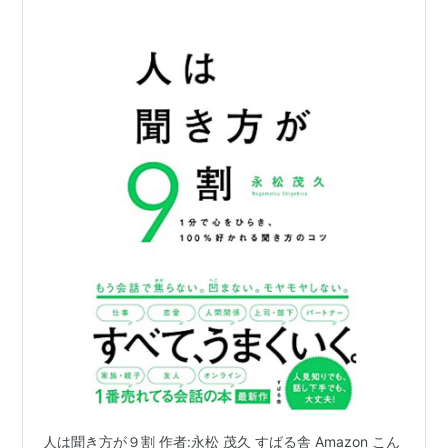
人は聞き方が９割 作者:永松 茂久 すばる舎 Amazon こん