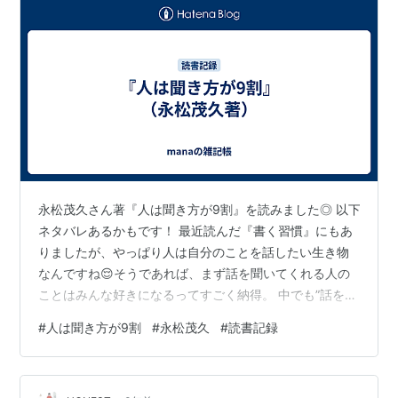
永松茂久さん著『人は聞き方が9割』を読みました◎ 以下
ネタバレあるかもです！ 最近読んだ『書く習慣』にもあ
りましたが、やっぱり人は自分のことを話したい生き物
なんですね😌そうであれば、まず話を聞いてくれる人の
ことはみんな好きになるってすごく納得。 中でも”話を聞
いている”という人の多くは”言葉“を聞いている（内容を
#
人は聞き方が9割
#
永松茂久
#
読書記録
理解）だけど、”話を聞いてほしい人”の多くは”感情”を聞
いてほしいという内容（少し意訳）は確かにそうだなあ
と思いました！ 私が話しているときも、起こった事実を