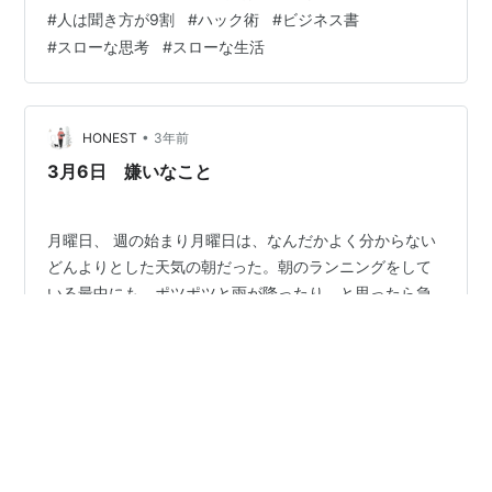
して、もう3月に入っているということを実感したもう一
#
人は聞き方が9割
#
ハック術
#
ビジネス書
つのエピソード。それが3月8日の国際女性デーに関係す
#
スローな思考
#
スローな生活
ることだ。 今日は会社の朝礼で、この国際女性デーに関
する情報発信、会社が取り組んでいることについての共
有があった。日本の会社の中でも、外国人や女性の働く
割合がかなり多い今の会社においては、基…
•
HONEST
3年前
3月6日 嫌いなこと
月曜日、 週の始まり月曜日は、なんだかよく分からない
どんよりとした天気の朝だった。朝のランニングをして
いる最中にも、ポツポツと雨が降ったり、と思ったら急
にやんだり。そして、突然冷たい北風が吹いたと思った
ら、向こうの方に青空が見えたり。 不安定な天気、不安
定な気温。 3月だなぁと実感をするひと時であった。そ
#
日記
#
国際女性デー
#
人は話し方が9割
して、もう3月に入っているということを実感したもう一
#
人は聞き方が9割
#
ハック術
#
ビジネス書
つのエピソード。それが3月8日の国際女性デーに関係す
#
スローな思考
#
スローな生活
ることだ。 今日は会社の朝礼で、この国際女性デーに関
する情報発信、会社が取り組んでいることについての共