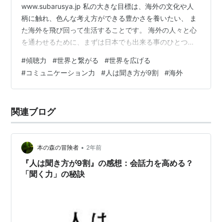
www.subarusya.jp 私の大きな目標は、海外の文化や人
柄に触れ、色んな考え方ができる豊かさを養いたい、 ま
た海外を飛び回って生活することです。 海外の人々と心
を通わせるために、まずは日本でも出来る事のひとつと
して「人として成長しよう」としている中で、「傾聴
#
傾聴力
#
世界と繋がる
#
世界を広げる
力」もキーワードのひとつにしています。 「聞き9」も
#
コミュニケーション力
#
人は聞き方が9割
#
海外
当然ながら一度は読みたいと思っていて、先日、読み終
えました✨ 本当に読んで良かったです！！😆「傾聴力」
は、本で使われている表現に合わせて「聞く力」としま
関連ブログ
すが、第1章では、そもそも「聞く力」の価値を改めて理
解しました。身近で分かりやすい例…
•
本の森の冒険者
2年前
『人は聞き方が9割』の感想：会話力を高める？
「聞く力」の秘訣