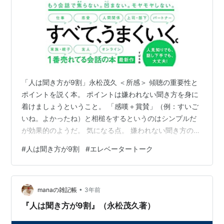
「人は聞き方が9割」永松茂久 ＜所感＞ 傾聴の重要性と
ポイントを説く本。 ポイントは嫌われない聞き方を身に
着けましょうということ。 「感嘆＋賞賛」（例：すいご
いね。よかったね）と相槌をするというのはシンプルだ
が効果的のようだ。 気になる点。 嫌われない聞き方の事
例として「結論をせかさない」や「価値観を押し付けな
#
人は聞き方が9割
#
エレベータートーク
い」がある。 しかしこれはどの場面かによるはずだ。 特
にビジネスの世界では結論ファーストや要点を整理して
話すという、話し手の改善がより重要のはず。 相手の傾
•
聴にかまけて、自分の話し方を改善しなくてもよいとい
manaの雑記帳
3年前
う思考となることは避けたい。 また聞くことで手に入れ
『人は聞き方が9割』（永松茂久著）
られるメリットととして「語彙力…