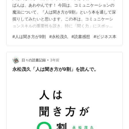
ばんは、あわやんです！ 今回は、コミュニケーションの
魔法について、『人は聞き方が9割』という本を通して深
掘りしてみたいと思います。この本は、コミュニケーシ
ョンスキルの重要性を説き、特に「聞く力」にスポット
ライトを当てた作品です。著者の永松茂久さんは、ビジ
#
人は聞き方が9割
#
永松茂久
#
読書感想
#
ビジネス本
ネス書のベストセラー作家であり、自らの豊富な経験を
基に、コミュニケーションの秘訣を解き明かしていま
す。 📚 本の概要 この本の核心は、良いコミュニケーシ
•
ョンのためには、話すことよりも聞くことの方が遥かに
日々の読書記録
3年前
重要であるというメッセージです。なぜなら、聞き方一
永松茂久「人は聞き方が9割」を読んで。
つで相手との関係や自分の印象が…