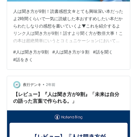
人は聞き方が9割！読書感想文☆とても興味深い本だった
よ2時間くらいで一気に読破した本おすすめしたい本だか
らわたしなりの感想を書いていくよ▼これを紹介するよ
リンク人は聞き方が9割！話すより聞く方が数倍大事！こ
の本は超絶簡単にいうとコミュニケーションにおいて
「人の話を聞く」ってことがなによりも大切だってこと
#
人は聞き方が9割
#
人は聞き方が９割
#
話を聞く
が書いてある本だよなぜ聞くことが大切なのか聞く力を
#
話をきく
磨くことで得られるメリット簡単に実践できる傾聴する
方法嫌われない聞き方聞き方はスキルよりメンタルが大
切こんなことが書かれてた▼本の詳細を見たい方は
Amazonの商品ページを見てみてね リンク 人は聞き方が
•
夜行デンキ
2年前
9割はこんな人におすすめ世の中話し方教室…
【レビュー】『人は聞き方が9割』「未来は自分
の語った言葉で作られる。」