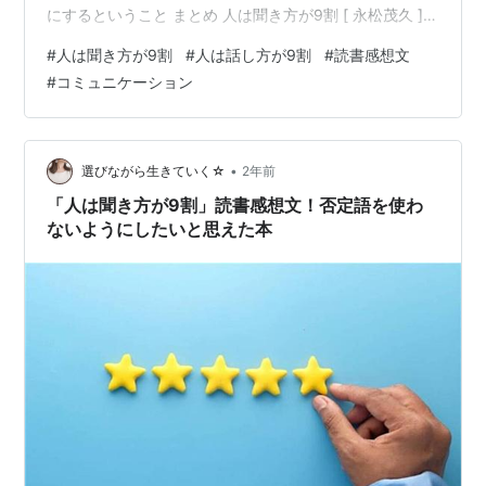
にするということ まとめ 人は聞き方が9割 [ 永松茂久 ]価
格：1,650円（税込、送料無料) (2024/10/25時点) 楽天で
#
人は聞き方が9割
#
人は話し方が9割
#
読書感想文
購入 『人は聞き方が9割』は、日常のコミュニケーショ
#
コミュニケーション
ンで悩む多くの人にとって非常に実践的なアドバイスを
提供してくれる一冊です。 特に、初対面の人との会話で
何を話せばいいのかと悩んでしまう人。 そういう人にと
って、「話すこと」よりも「どう…
•
選びながら生きていく☆
2年前
「人は聞き方が9割」読書感想文！否定語を使わ
ないようにしたいと思えた本