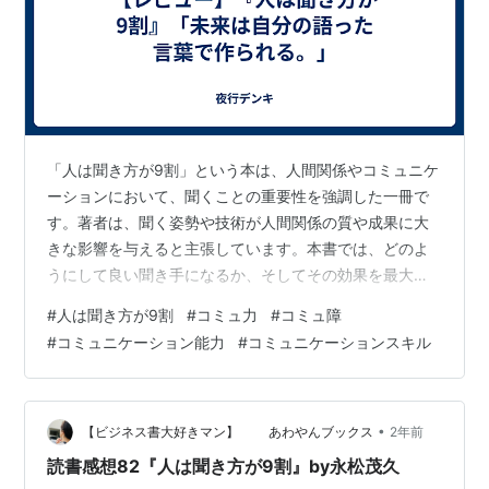
「人は聞き方が9割」という本は、人間関係やコミュニケ
ーションにおいて、聞くことの重要性を強調した一冊で
す。著者は、聞く姿勢や技術が人間関係の質や成果に大
きな影響を与えると主張しています。本書では、どのよ
うにして良い聞き手になるか、そしてその効果を最大限
に引き出す方法について具体的な手法や事例を交えて解
#
人は聞き方が9割
#
コミュ力
#
コミュ障
説しています。 この本が特筆すべき点は、単なる「聞
#
コミュニケーション能力
#
コミュニケーションスキル
く」という行為を単純なものとして捉えるのではなく、
それが人間関係やコミュニケーションにどれほど深く関
わっているかを示している点です。多くの人がコミュニ
ケーションにおいて話すことや伝えることに焦点を当て
•
【ビジネス書大好きマン】 あわやんブックス
2年前
がちですが、本書は聞くことの重要性を再認識させて…
読書感想82『人は聞き方が9割』by永松茂久