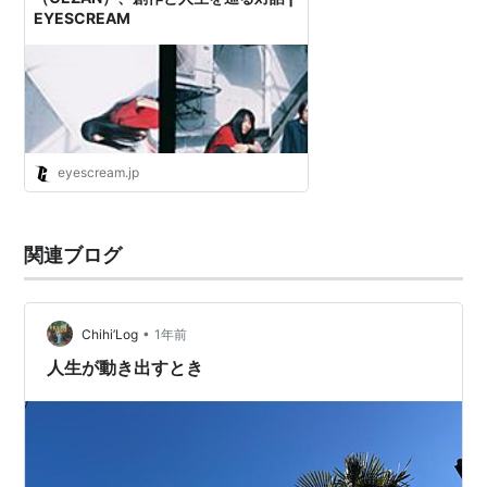
EYESCREAM
eyescream.jp
関連ブログ
•
Chihi’Log
1年前
人生が動き出すとき