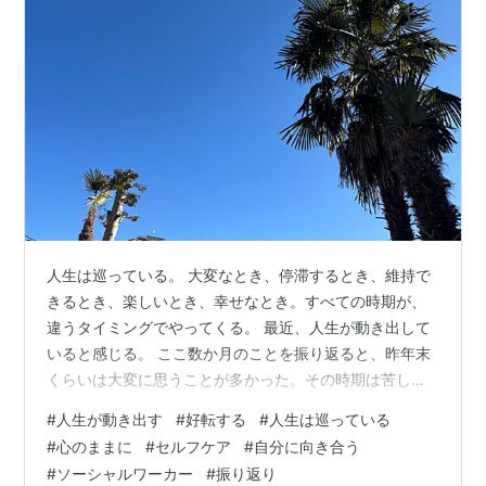
人生は巡っている。 大変なとき、停滞するとき、維持で
きるとき、楽しいとき、幸せなとき。すべての時期が、
違うタイミングでやってくる。 最近、人生が動き出して
いると感じる。 ここ数か月のことを振り返ると、昨年末
くらいは大変に思うことが多かった。その時期は苦しか
ったし、自分を上手く保てないし、立て続けに色んなこ
#
人生が動き出す
#
好転する
#
人生は巡っている
とが起きて「やってられない」と多少の怒りもあり。怒
#
心のままに
#
セルフケア
#
自分に向き合う
りを通り過ぎて呆れることもあった。 年が明け、環境の
#
ソーシャルワーカー
#
振り返り
変化があると聞いたとき、自分の中で一度腹を括った。