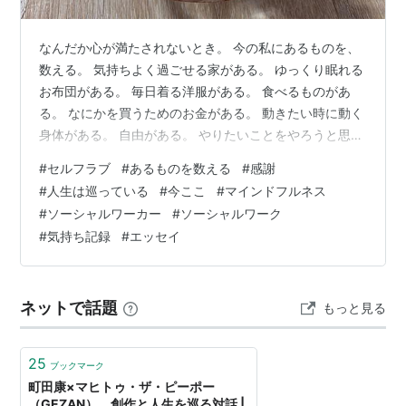
なんだか心が満たされないとき。 今の私にあるものを、
数える。 気持ちよく過ごせる家がある。 ゆっくり眠れる
お布団がある。 毎日着る洋服がある。 食べるものがあ
る。 なにかを買うためのお金がある。 動きたい時に動く
身体がある。 自由がある。 やりたいことをやろうと思う
気持ちがある。 大好きな人たちがいる。 私はこんなにい
#
セルフラブ
#
あるものを数える
#
感謝
っぱい持っているものがあるのに、たまにそれを忘れて
#
人生は巡っている
#
今ここ
#
マインドフルネス
しまう。 私たちの日々が当たり前ではないこと。この
#
ソーシャルワーカー
#
ソーシャルワーク
日々を送れているのは紛れもなく自分の功績。積み重ね
#
気持ち記録
#
エッセイ
てきた信頼、努力、実績、愛・・・たくさんの宝を自分
の人生に集めてきたのだ。 私にも、いっぱいある。 同じ
ではないけど、あなたにもい…
ネットで話題
もっと見る
25
ブックマーク
町田康×マヒトゥ・ザ・ピーポー
（GEZAN）、創作と人生を巡る対話 |