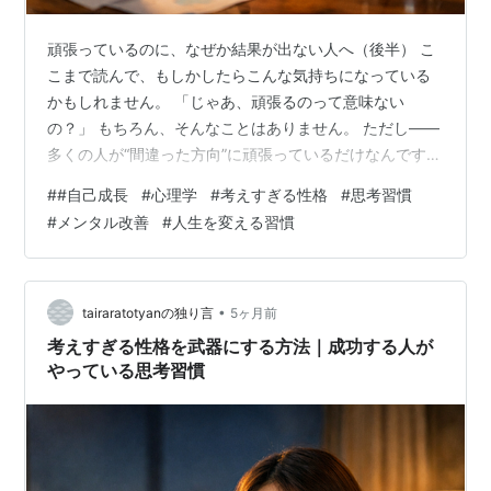
頑張っているのに、なぜか結果が出ない人へ（後半） こ
こまで読んで、もしかしたらこんな気持ちになっている
かもしれません。 「じゃあ、頑張るのって意味ない
の？」 もちろん、そんなことはありません。 ただし——
多くの人が“間違った方向”に頑張っているだけなんです。
実は、人が結果を出すとき。そこにはある共通点があり
#
#自己成長
#
心理学
#
考えすぎる性格
#
思考習慣
ます。 でもその前に、少しだけ考えてみてください。 あ
#
メンタル改善
#
人生を変える習慣
なたは最近、こんなことをしていませんか？ ・何度も
SNSの通知を確認する・ブログのアクセスを1日に何回も
チェックする・LINEの返信を気にしてスマホを見てしま
う・「これで本当に大丈夫かな」と考え続ける もし一つ
•
tairaratotyanの独り言
5ヶ月前
でも当てはまったなら—— …
考えすぎる性格を武器にする方法｜成功する人が
やっている思考習慣