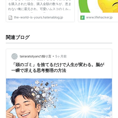
を購入された場合、購入金額の数％が、恵ま
れない俺に還元され、可愛いムスコのミルク
代になることを予めご了承下さい。オドレの
the-world-is-yours.hatenablog.jp
www.lifehacker.jp
ムスコなんか知るか、ボケ、という方は、書
店などでお買い求め...
関連ブログ
•
tairaratotyanの独り言
5ヶ月前
「頭のゴミ」を捨てるだけで人生が変わる。脳が
一瞬で冴える思考整理の方法