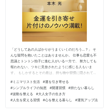
「どうしてあの人ばかりがうまくいくのだろう…？」 そ
んな疑問を抱いたことはありませんか。 仕事も恋愛も不
思議とトントン拍子に進む人がいる一方で、 努力しても
報われない、ツキに見放されたように感じる人もいま
す。 もしかするとその差は、持ち物や習慣に隠されてい
るのかもしれません。 実は“本当に運がいい人”ほど、意
#
ミニマリスト生活
#
運を引き寄せる
識的に「持たないモノ」があるのです。 今回は、その
#
シンプルライフの知恵
#
開運習慣
#
持たない暮らし
TOP5を具体例と共に紹介し、 あなたの人生の流れを変
#
波動を整える
#
大人女子の生き方
えるヒントをお届けします。 1. 不要な人間関係をつなぎ
#
人生を変える習慣
#
心を整える暮らし
#
運気アップ法
止めるモノ 2. 過去の成功や失敗に執着させるモノ 3. ネ
ガティブな感情を固定化するモノ 4. 不要な情報を増やす