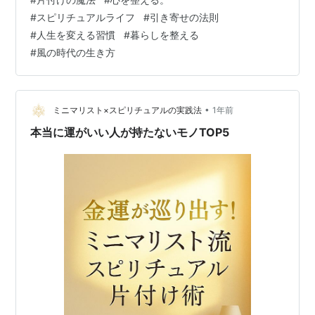
放す”ことから始めれば、 あなたの心にも光が差し込みま
#
スピリチュアルライフ
#
引き寄せの法則
す。 今日は、そんな人生を整える“ミニマルライフ”の始
#
人生を変える習慣
#
暮らしを整える
め方をお伝えします。 ■1. 片付けは「空間」よりも
#
風の時代の生き方
「心」の問題 ■2. 手放すことで、人生に“空白”が生まれ
る ■3. 3つ…
•
ミニマリスト×スピリチュアルの実践法
1年前
本当に運がいい人が持たないモノTOP5