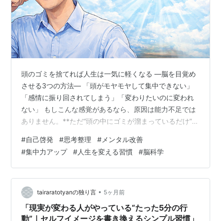
頭のゴミを捨てれば人生は一気に軽くなる ―脳を目覚め
させる3つの方法― 「頭がモヤモヤして集中できない」
「感情に振り回されてしまう」「変わりたいのに変われ
ない」 もしこんな感覚があるなら、原因は能力不足では
ありません。**ただ“頭の中にゴミが溜まっているだけ”**
かもしれません。 私たちの脳は、本来とてもクリアに思
#
自己啓発
#
思考整理
#
メンタル改善
考できるようにできています。しかし、感情・過去・恐
#
集中力アップ
#
人生を変える習慣
#
脳科学
怖といった“頭のゴミ”が増えるほど、脳は本来の力を発揮
できなくなります。 では、そのゴミを捨てるにはどうす
ればいいのでしょうか。 結論はシンプルです。 頭のゴミ
を捨てれば、脳は一瞬で目覚める。 この記事では、その
•
tairaratotyanの独り言
5ヶ月前
ための3つのポイントを…
「現実が変わる人がやっている“たった5分の行
動”｜セルフイメージを書き換えるシンプル習慣」