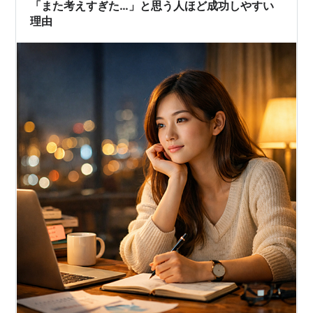
されています。 なぜそん…
「また考えすぎた…」と思う人ほど成功しやすい
理由