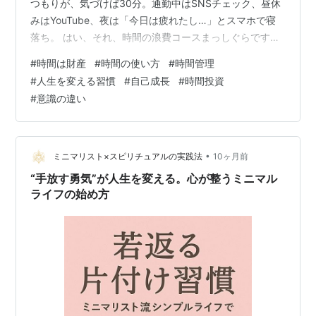
つもりが、気づけば30分。通勤中はSNSチェック、昼休
みはYouTube、夜は「今日は疲れたし…」とスマホで寝
落ち。 はい、それ、時間の浪費コースまっしぐらです。1
日が終わる頃には、「あれ？今日なにしてたっけ？」と
#
時間は財産
#
時間の使い方
#
時間管理
いうモヤモヤが残る。そう、時間って“無音で消える財
#
人生を変える習慣
#
自己成長
#
時間投資
産”なんですよ。 でも、厄介なのは――流れる時間は、優
#
意識の違い
しくて居心地がいい。まるで「おつかれ〜、また明日
ね！」って言いながら、こっちの財布（＝時間）をサッ
と抜き取っていく。 ■ 時間は平等。でも、使い方は不平
等。 時間だけは、どん…
•
ミニマリスト×スピリチュアルの実践法
10ヶ月前
“手放す勇気”が人生を変える。心が整うミニマル
ライフの始め方