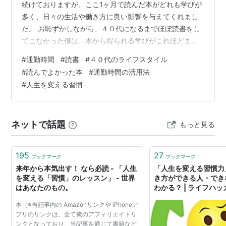
続けておりますが、ここ1ヶ月で読んだ本がどれも学びが
多く、日々の生活や働き方に良い影響を与えてくれまし
た。 お恥ずかしながら、４０代になるまでほぼ読書をし
てこなかった僕は、本から得られる学びがこれほどまで
に自分の考え方や行動に良い影響を与えることを全く理
#
通勤時間
#
読書
#
４０代のライフスタイル
解していませんでした。毎日の1時間の通勤が「ただの移
#
読んでよかった本
#
通勤時間の活用法
動」ではなく、「自分を整える時間」に変わってきた実
#
人生を変える習慣
感があります。 今回は、通勤中に読んで特に印象に残っ
た４冊をまとめて紹介したいと思います。 ’’科学的に証明
されたすごい習慣大百科’’（堀田 秀吾著） リンク 僕は、
ネットで話題
もっと見る
何かと新しいことを初めてみて…
195
27
ブックマーク
ブックマーク
来年から本気出す！ なら必読 - 「人生
「人生を変える習慣力
を変える「習慣」のレッスン」 - 世界
き方ができる人・でき
はあなたのもの。
わかる？ | ライフハ
本（※当記事内の Amazonリンクや iPhoneア
プリのリンクは、全て俺のアフィリエイトリ
ンクとなっており、当記事を通じて書籍など