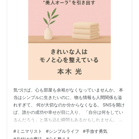
気づけば、心も部屋も余裕がなくなっていませんか。 本
当はシンプルに生きたいのに、物も情報も人間関係も溢
れすぎて、 何が大切なのか分からなくなる。 SNSを開け
ば、誰かの成功や幸せが目に入り、 「自分は何をしてい
るんだろう」と落ち込む瞬間もあるかもしれません。 で
も大丈夫。人生が詰まって見えるのは、「手放すべきも
#
ミニマリスト
#
シンプルライフ
#
手放す勇気
の」を抱えすぎているだけ。 ほんの少し勇気を出して“手
#
片付けの魔法
#
心を整える。