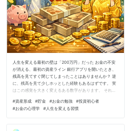
人生を変える最初の壁は「200万円」だった お金の不安
が消える、最初の資産ライン 銀行アプリを開いたとき、
残高を見てすぐ閉じてしまったことはありませんか？ 逆
に、残高を見て少しホッとした経験もあるはずです。 実
はこの感覚を大きく変えるある数字があります。 それが
200万円 です。 多くの人は「お金持ち＝1億円」と思い
#
資産形成
#
貯金
#
お金の勉強
#
投資初心者
ます。 でも実際に人生を変える最初のラインはもっと小
#
お金の心理学
#
人生を変える習慣
さな数字です。 なぜ200万円が重要なのか お金には実は
心理的な境界線があります。 想像してください。 重たい
岩を丘の上へ押し上げる場面を。 最初はとても大変で