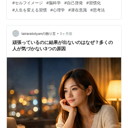
#
セルフイメージ
#
脳科学
#
自己啓発
#
習慣化
科医が、鼻や傷跡の整形手術をした患者を観察していた
#
人生を変える習慣
#
心理学
#
潜在意識
#
思考法
ときのこと。手術後、顔が整ったことで人生が大きく変
わる人がいました。 性格が明るくなる 仕事がうまくいく
恋愛がうまく回り始める ところが一方で、見た目は確実
に綺麗になっているのに、人生がまったく変わらない人
•
tairaratotyanの独り言
5ヶ月前
もいたのです。 この違いは何だ…
頑張っているのに結果が出ないのはなぜ？多くの
人が気づかない3つの原因