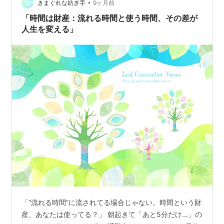
す。 しかし頂上を越えると岩は自然に転がり始めます。
•
きまぐれな紡ぎ手
9ヶ月前
お金も同じです…
「時間は財産：流れる時間と使う時間、その差が
人生を変える」
「“流れる時間”に流されてる場合じゃない。時間という財
産、あなたは使ってる？」 朝起きて「あと5分だけ…」の