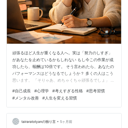
頑張るほど人生が重くなる人へ。実は「努力のしすぎ」
があなたを止めているかもしれない もし今この作業が成
功したら、報酬は10倍です。 そう言われたら、あなたの
パフォーマンスはどうなるでしょうか？ 多くの人はこう
思います。 「そりゃあ、めちゃくちゃ頑張るでしょ」 で
も、実はここに意外な落とし穴があります。 行動経済学
#
自己成長
#
心理学
#
考えすぎる性格
#
思考習慣
者のダン・アリエリーが行った有名な実験では、ある驚
#
メンタル改善
#
人生を変える習慣
きの結果が出ました。 報酬を大きくすればするほど、人
は頑張る。普通はそう思いますよね。 ところが―― 報酬
を極端に大きくすると、成績がむしろ下がったのです。
MITなど複数の大学で行われた研究でも、同じ結果が確認
•
tairaratotyanの独り言
5ヶ月前