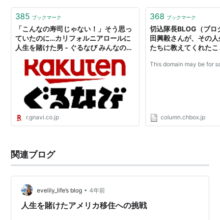
385
368
ブックマーク
ブックマーク
「こんなの寿司じゃない！」そう思っ
切込隊長BLOG（ブログ
ていたのに…カリフォルニアロールに
田興毅さんが、その人
人生を賭けた男 - ぐるなび みんなのご
たちに教えてくれたこ
はん
This domain may be for sa
r.gnavi.co.jp
column.chbox.jp
関連ブログ
•
evelily_life’s blog
4年前
人生を賭けたアメリカ移住への挑戦