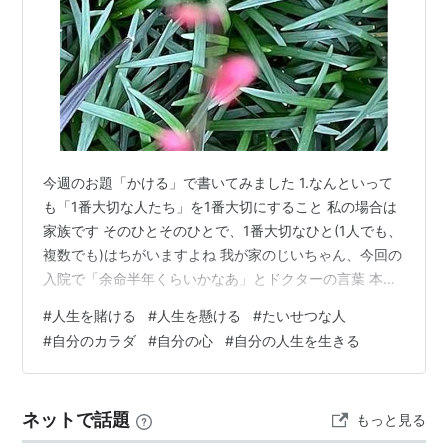
今週のお題「かける」で書いてみました 1.なんといって
も「1番大切な人たち」を1番大切にすること 私の場合は
家族です そのひとそのひとで、1番大切なひと(1人でも、
複数でも)はちがいますよね 我が家のじいちゃん、今回の
入院で「余命半年くらいかなあ」とドクターの言葉 本人
はバリバリ元気なので信じられない感じ 90代も半ばだ
#
人生を賭ける
#
人生を懸ける
#
たいせつな人
し、そんな病気だし ますます大切にするよ、じいちゃ
#
自分のカラダ
#
自分の心
#
自分の人生を生きる
ん！ 先に逝ったばあちゃんが微笑むように大切にする
よ！ そして、子どもたち、親友でもある夫、 もっともっ
と大切にしたい 去る人よりも、残る人が寂しいに決まっ
ネットで話題
もっと見る
ているから 自分もその立場で考えないとなあと病院にて
反省 2.自分の体を…