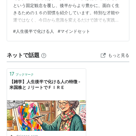
という固定観念を覆し、後半からより豊かに、面白く生
きるための１６の習慣を紹介しています。特別な才能や
運ではなく、今日から意識を変えるだけで誰でも実践で
きる「後半戦を輝かせるためのマインドセット」です。
#
人生後半で化ける人
#
マインドセット
↓ ↓ ↓【雑学】人生後半で化ける人の特徴 人生後半で化
ける人の主な特徴 失敗を資産にする失敗を恥とせず、次
の行動のための「実験データ」として冷静に分析する 他
ネットで話題
もっと見る
人の物差しを手放す世間体や他人との比較をやめ、自分
にとっての充実とは何かを真剣に考える 好奇心を大切に
する小さな「面白そう」という芽を放置…
17
ブックマーク
【雑学】人生後半で化ける人の特徴 -
米国株とＪリートでＦＩＲＥ