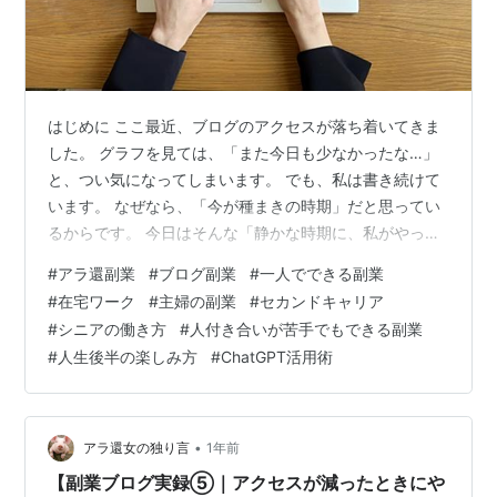
はじめに ここ最近、ブログのアクセスが落ち着いてきま
した。 グラフを見ては、「また今日も少なかったな…」
と、つい気になってしまいます。 でも、私は書き続けて
います。 なぜなら、「今が種まきの時期」だと思ってい
るからです。 今日はそんな「静かな時期に、私がやって
いること」を書いてみます。 「誰かが来たときのため」
#
アラ還副業
#
ブログ副業
#
一人でできる副業
に記事を置いておく ブログって、「いま見られていなく
#
在宅ワーク
#
主婦の副業
#
セカンドキャリア
ても、ある日突然読まれる」ことがあります。 実際に、
#
シニアの働き方
#
人付き合いが苦手でもできる副業
数ヶ月前に書いた「アドセンス収益の記事」が今になっ
#
人生後半の楽しみ方
#
ChatGPT活用術
て読まれていたり、 古いアーチェリーの記事が検索から
届いていたり。 だから私は、「誰かが迷いながら検索し
てきたとき」に、 静かに読まれ…
•
アラ還女の独り言
1年前
【副業ブログ実録⑤｜アクセスが減ったときにや