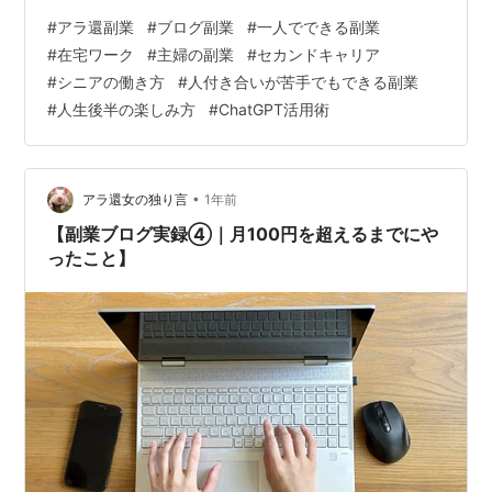
ないかも…」という焦り いつもより明らかにアクセスが
#
アラ還副業
#
ブログ副業
#
一人でできる副業
減っている日が続くと、不安になります。 「このまま続
#
在宅ワーク
#
主婦の副業
#
セカンドキャリア
けて意味あるのかな？」という気持ちも出てきました。
#
シニアの働き方
#
人付き合いが苦手でもできる副業
でもそこで手を止めず、いくつか試してみたことで、ま
#
人生後半の楽しみ方
#
ChatGPT活用術
た少しずつ戻ってきた感覚があります。 立て直し① 過
去記事をチェック・リライト まずやったのは、アクセス
が多かった記事の見直しです。 …
•
アラ還女の独り言
1年前
【副業ブログ実録④｜月100円を超えるまでにや
ったこと】