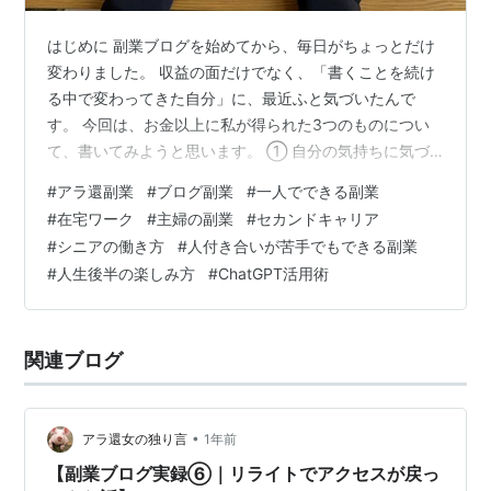
はじめに 副業ブログを始めてから、毎日がちょっとだけ
変わりました。 収益の面だけでなく、「書くことを続け
る中で変わってきた自分」に、最近ふと気づいたんで
す。 今回は、お金以上に私が得られた3つのものについ
て、書いてみようと思います。 ① 自分の気持ちに気づ
けるようになった ブログを書くとき、「私は今どう感じ
#
アラ還副業
#
ブログ副業
#
一人でできる副業
てる？」と立ち止まる時間が増えました。 誰かに見せる
#
在宅ワーク
#
主婦の副業
#
セカンドキャリア
前に、まずは自分と向き合う作業。 これは、働いている
#
シニアの働き方
#
人付き合いが苦手でもできる副業
だけでは得られなかった“自分の声を聴く時間”でした。
#
人生後半の楽しみ方
#
ChatGPT活用術
② 小さな達成感が積み重なった 最初の収益、最初の
PV100超え、初めてのコメントやブックマーク。 どれも
小さなことですが、ひとつひと…
関連ブログ
•
アラ還女の独り言
1年前
【副業ブログ実録⑥｜リライトでアクセスが戻っ