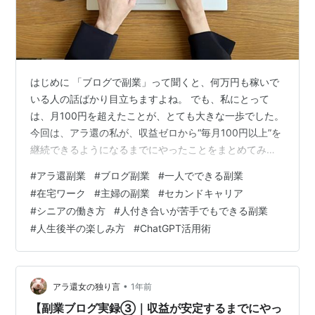
はじめに 「ブログで副業」って聞くと、何万円も稼いで
いる人の話ばかり目立ちますよね。 でも、私にとって
は、月100円を超えたことが、とても大きな一歩でした。
今回は、アラ還の私が、収益ゼロから“毎月100円以上”を
継続できるようになるまでにやったことをまとめてみま
す。 100円の壁は、意外と厚かった アドセンス広告を貼
#
アラ還副業
#
ブログ副業
#
一人でできる副業
ってから、ポツポツと1円、5円、0円…という日々が続き
#
在宅ワーク
#
主婦の副業
#
セカンドキャリア
ました。 「月100円」に到達するまでには、思ったより
#
シニアの働き方
#
人付き合いが苦手でもできる副業
時間がかかりました。 でもそれは、「積み重ねてきた結
#
人生後半の楽しみ方
#
ChatGPT活用術
果が見える」瞬間でもありました。 収益が増え始めたき
っかけ 以下の3つを意識し始めてから、クリックや表示
が安定してきまし…
•
アラ還女の独り言
1年前
【副業ブログ実録③｜収益が安定するまでにやっ