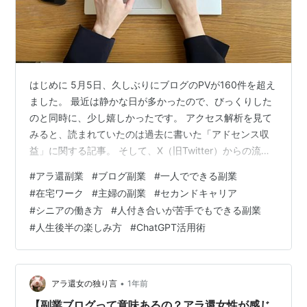
はじめに 5月5日、久しぶりにブログのPVが160件を超え
ました。 最近は静かな日が多かったので、びっくりした
のと同時に、少し嬉しかったです。 アクセス解析を見て
みると、読まれていたのは過去に書いた「アドセンス収
益」に関する記事。 そして、X（旧Twitter）からの流入
が全体の3%、そのうちの42%がその記事でした。 今回
#
アラ還副業
#
ブログ副業
#
一人でできる副業
は、この日を振り返って「なぜ読まれたのか？」「次に
#
在宅ワーク
#
主婦の副業
#
セカンドキャリア
何をすべきか？」を考えてみます。 読まれた記事は「ア
#
シニアの働き方
#
人付き合いが苦手でもできる副業
ドセンス収益」 一番読まれていたのは、「収益が出るま
#
人生後半の楽しみ方
#
ChatGPT活用術
でにかかったこと」について書いた記事。 副業ブログを
始めたばかりの人にとって、リアルな数字や過程は気に
なるのかもしれませ…
•
アラ還女の独り言
1年前
【副業ブログって意味あるの？アラ還女性が感じ