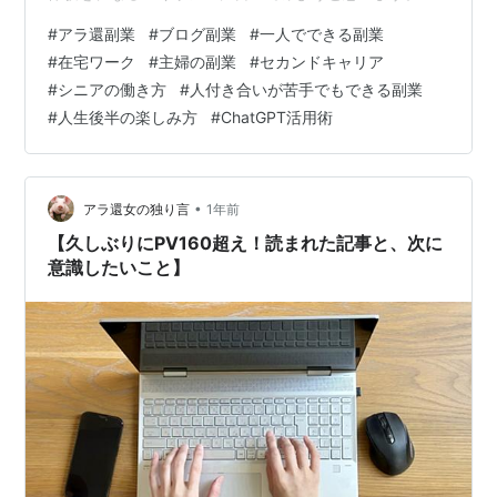
請時のブログの状態 サービス：はてなブログ（無料版）
#
アラ還副業
#
ブログ副業
#
一人でできる副業
記事数：8記事ほど 記事の長さ：1000〜1500文字 内
#
在宅ワーク
#
主婦の副業
#
セカンドキャリア
容：副業・ChatGPT・アラ還からの挑戦について デザイ
#
シニアの働き方
#
人付き合いが苦手でもできる副業
ン：シンプルな公式テーマを使用 事前にやった準備 プロ
#
人生後半の楽しみ方
#
ChatGPT活用術
フィールページを設置 プライバシーポリシーを固定ペー
ジで作成 お問い合わせフォーム（Googleフォーム）を設
置 アフィ…
•
アラ還女の独り言
1年前
【久しぶりにPV160超え！読まれた記事と、次に
意識したいこと】