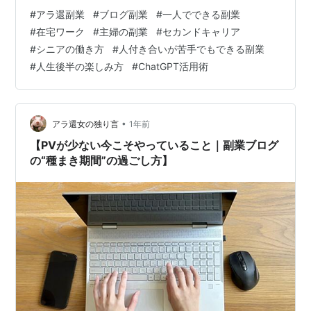
てみた 昔はよく読まれていたのに、最近は静かな記事。
#
アラ還副業
#
ブログ副業
#
一人でできる副業
例えば「副業を始めた理由」や「アドセンス申請の記
#
在宅ワーク
#
主婦の副業
#
セカンドキャリア
録」など。 最初はそのままにしていたけれど、 「ちょっ
#
シニアの働き方
#
人付き合いが苦手でもできる副業
とだけ直してみよう」と思って、タイトルや文章を見直
#
人生後半の楽しみ方
#
ChatGPT活用術
しました。 私がリライトでやったこと タイトルを検索さ
れやすく変更 例：「副業を始めた理由」→「50代主婦が
副業ブログを始めたリアルなき…
•
アラ還女の独り言
1年前
【PVが少ない今こそやっていること｜副業ブログ
の“種まき期間”の過ごし方】