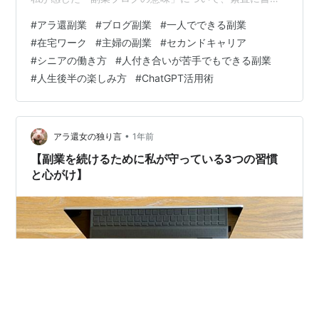
てみたいと思います。 お金じゃない“意味”に気づいた瞬
#
アラ還副業
#
ブログ副業
#
一人でできる副業
間 最初のうちは「クリックがない…」「アクセスが伸び
#
在宅ワーク
#
主婦の副業
#
セカンドキャリア
ない…」と落ち込んでいました。 でも、あるとき、こん
#
シニアの働き方
#
人付き合いが苦手でもできる副業
なことがあったんです。 過去の記事を読み返して「前よ
#
人生後半の楽しみ方
#
ChatGPT活用術
り少し、文章が上手くなってるかも」と感じたんです。
誰かに見られてなくても、自分の中で「成長」が見え
て、ちょっと嬉しくなりました。 …
•
アラ還女の独り言
1年前
【副業を続けるために私が守っている3つの習慣
と心がけ】