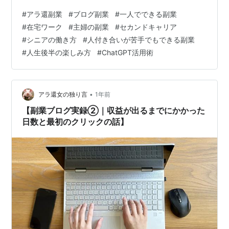
やってきたことを振り返ってみたいと思います。 安定と
#
アラ還副業
#
ブログ副業
#
一人でできる副業
は「毎日1円」からでもOK 最初は、毎日「0円だった
#
在宅ワーク
#
主婦の副業
#
セカンドキャリア
り、1円だったり」。 それでも、0が続かなくなってきた
#
シニアの働き方
#
人付き合いが苦手でもできる副業
というだけで、「前に進んでるな」と思えました。 私の
#
人生後半の楽しみ方
#
ChatGPT活用術
目標は月に数百円。 大きな金額ではないけれど、自分の
言葉で得られた報酬としては十分な達成感でした。 記事
数を増やすより“育てる”に注…
•
アラ還女の独り言
1年前
【副業ブログ実録②｜収益が出るまでにかかった
日数と最初のクリックの話】