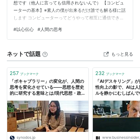
想です（他人に言っても信用されないんで） 【コンピュ
ーターの基本】※素人の僕が出来るだけ誰でも解る様に話
します コンピューターってどうやって相互に通信できる
か？知ってます？どのような構成になってるか？知って
#
以心伝心
#
人間の思考
ます？かじりまくったメチャ詳しくない僕にも知らない
人にも分かりやすく話しますそれは、『０と１で出来て
ます』！あっそこのあなた疑ったでしょう(笑) こんな画
ネットで話題
もっと見る
面は見たことあります？これはプログラム画面ですね！
例えばスマホとかパソコンとかゲームのみんなが見る画
面を制作する前の段階（詳しく話す…
257
232
ブックマーク
ブックマーク
「ボキャブラリー」の変化が、人間の
「AIデスキリング」
思考を変化させている――思想を歴史
性向上の影で、AIは
的に研究する意味とは/現代思想・政治
ルを静かにむしばんでいる 
思想史 重田園江氏インタビュー -
Insider Japan
SYNODOS
synodos.jp
www.businessinsider.