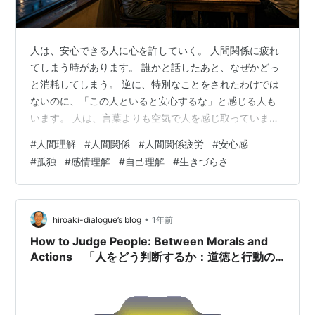
人は、安心できる人に心を許していく。 人間関係に疲れ
てしまう時があります。 誰かと話したあと、なぜかどっ
と消耗してしまう。 逆に、特別なことをされたわけでは
ないのに、「この人といると安心するな」と感じる人も
います。 人は、言葉よりも空気で人を感じ取っていま
す。 優しい言葉を並べていても、一緒にいると緊張する
#
人間理解
#
人間関係
#
人間関係疲労
#
安心感
人もいれば、口数は少なくても、不思議と落ち着く人も
#
孤独
#
感情理解
#
自己理解
#
生きづらさ
います。 本当に信頼できる人とは、どんな人なのでしょ
うか。 この記事では、「性格が良い・悪い」という単純
な二元論ではなく、人間関係の中ににじむ安心感につい
て、静かに考えていきます。
•
hiroaki-dialogue’s blog
1年前
How to Judge People: Between Morals and
Actions 「人をどう判断するか：道徳と行動の
間で」