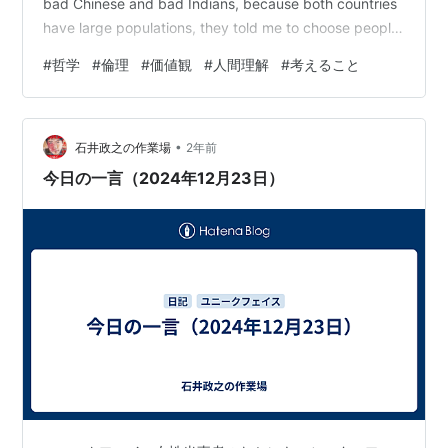
bad Chinese and bad Indians, because both countries
have large populations, they told me to choose people
whom I associate with.I asked them h…
#
哲学
#
倫理
#
価値観
#
人間理解
#
考えること
•
石井政之の作業場
2年前
今日の一言（2024年12月23日）