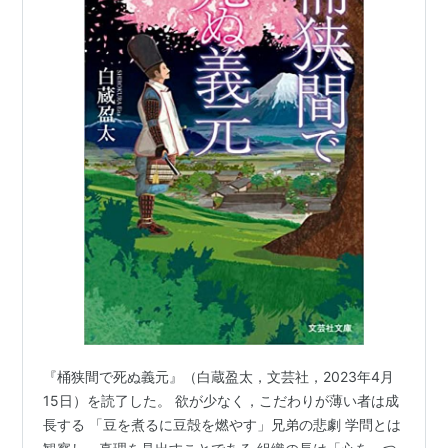
『桶狭間で死ぬ義元』（白蔵盈太，文芸社，2023年4月
15日）を読了した。 欲が少なく，こだわりが薄い者は成
長する 「豆を煮るに豆殻を燃やす」兄弟の悲劇 学問とは