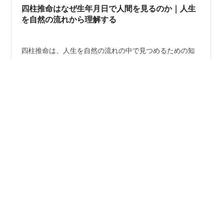
四柱推命はなぜ生年月日で人間を見るのか｜人生
を自然の流れから理解する
四柱推命は、人生を自然の流れの中で見つめるための知
恵 「自分はなぜ、こういう性格なのだろう」 「なぜ人生
には、うまく流れる時期と、苦しく感じる時期があるの
だろう」 人は昔から、自分自身のことを知りたいと願っ
てきました。 四柱推命は、単なる「当たる・外れる」だ
けの占いではありません。 生年月日と出生時刻から命式
#
四柱推命
#
人生
#
人生の流れ
#
自己理解
を出し、その人の本質や人生の流れを読み取ろうとする
#
人間理解
#
運命
#
人との縁
#
生きづらさ
東洋の知恵です。 ただし、ここで大切なのは、命式だけ
で人生を決めつけないことです。 命式は、その人のすべ
てを断定するものではありません。 むしろ、自分を理解
四柱推命・紫微斗数・奇門遁甲ではっぴーをパワーあっぷす
し、人生の流れを静かに見つめ直すための一つの視点だ
•
るブログ
4年前
と私は考えています。 この記事では…
人はなぜ「皆と同じ」に安心するのか｜不安な時
ほど周囲に合わせたくなる心理