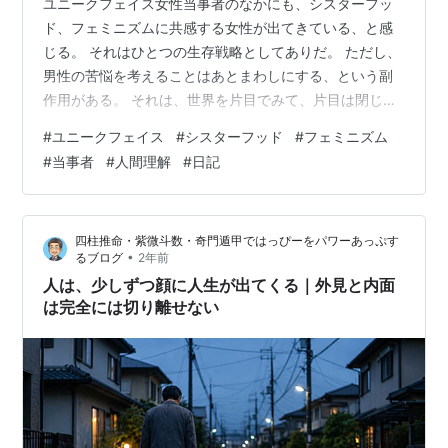
ユニークフェイス女性当事者のなかにも、シスターフッ
ド、フェミニズムに共感する女性が出てきている、と感
じる。 それはひとつの生存戦略としてありだ。 ただし、
男性の苦悩を考えることはあとまわしにする、という副
作用がある。 それは、世界を片目でみて、片目は閉じて
いる姿勢。 人間理解が浅くなる。 シスターフッドに違和
#
ユニークフェイス
#
シスターフッド
#
フェミニズム
感を感じるのは、男性は女性の人生を邪魔する存在だ、
#
当事者
#
人間理解
#
日記
という態度を感じるから。 ブラザーフッド（男同士の連
帯）では、女性を助ける、という態度がついてくる。 面
倒くさいことをやるか、避けるか。そこの差は大きい。
四柱推命・紫微斗数・奇門遁甲ではっぴーをパワーあっぷす
ーーー 読書会の参加申し込み受付中！
•
るブログ
2年前
uniqueface.hatenablog.j…
人は、少しずつ顔に人生が出てくる｜外見と内面
は完全には切り離せない