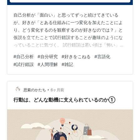
自己分析が「面白い」と思ってずっと続けてきている
が、好きが「とある仕組みに一つ変化を加えたことによ
り、どう変化するのを観察するのが好きなのでは？」と
仮説を立てたことで試行錯誤することが趣味のようにな
っていることに気づく。 試行錯誤は若い頃は「怖い」で
出来ないことが多かったし、やり方も分からなかったか
#
自己分析
#
自分研究
#
好きをこねる
#
言語化
ら全くできていなかったのだけれども、試行錯誤のやり
#
試行錯誤
#
人間理解
#
雑記
方がわかるようになってきてからは、どんどん加速して
いったように思う。 そして、ワーカーホリックと言われ
るほどに仕事に心血を注いだこと「好き」「楽しい」
「面白い」をガソリンでやっていただけで、それを追求
•
思索のかたち
6ヶ月前
したいあまりに「血反吐を吐いてもやりたい」「命を
行動は、どんな動機に支えられているのか①
削…