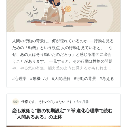
人間の行動の背景に、何が隠れているのか ― 行動を見る
ための「動機」という視点 人の行動を見ていると、「な
ぜ、あの人はそう動いたのだろう」と感じる場面に出会
うことがあります。 一見すると、その行動は性格の問題
や、やる気の有無、能力差のように見えるかもしれませ
ん。 けれど心理学では、行動の背後には必ず「動機」が
#
心理学
#
動機づけ
#
人間理解
#
行動の背景
#
考える
あると考えます。 動機とは、人が何かを決めたり、動き
出したりするときの、内側の力です。 目に見えません
が、行動を理解するための重要な手がかりになります。
•
私たちの中には、複数の動機が同時に存在している 人
仕様です、それバグじゃないです
6ヶ月前
は、ひとつの動機だけで動いているわけではありませ
恋も嫉妬も“脳の初期設定”？🐻 進化心理学で読む
ん。 安心したい気持ち認められたい気持…
「人間あるある」の正体