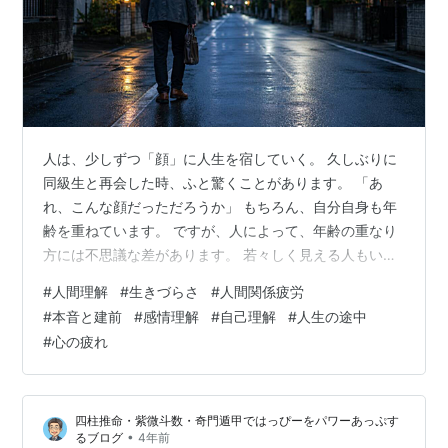
人は、少しずつ「顔」に人生を宿していく。 久しぶりに
同級生と再会した時、ふと驚くことがあります。 「あ
れ、こんな顔だっただろうか」 もちろん、自分自身も年
齢を重ねています。 ですが、人によって、年齢の重なり
方には不思議な差があります。 若々しく見える人もいれ
ば、長い時間を静かに背負ってきたように見える人もい
#
人間理解
#
生きづらさ
#
人間関係疲労
ます。 その違いは、単純に美容や体質だけではないのか
#
本音と建前
#
感情理解
#
自己理解
#
人生の途中
もしれません。 人は、生き方や心の疲れを、少しずつ顔
#
心の疲れ
や姿勢に滲ませながら生きている。 そんなことを考える
ようになりました。
四柱推命・紫微斗数・奇門遁甲ではっぴーをパワーあっぷす
•
るブログ
4年前