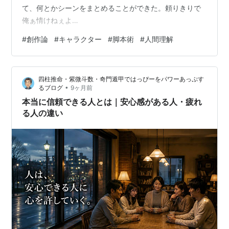
て、何とかシーンをまとめることができた。頼りきりで
俺ぁ情けねぇよ…
#
創作論
#
キャラクター
#
脚本術
#
人間理解
四柱推命・紫微斗数・奇門遁甲ではっぴーをパワーあっぷす
•
るブログ
9ヶ月前
本当に信頼できる人とは｜安心感がある人・疲れ
る人の違い