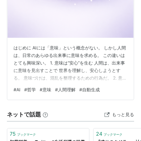
はじめに AIには「意味」という概念がない。 しかし人間
は、日常のあらゆる出来事に意味を求める。 この違いは
とても興味深い。 1. 意味は“安心”を生む 人間は、出来事
に意味を見出すことで 世界を理解し、安心しようとす
る。 意味づけは、混乱を整理するための行為だ。 2. 意味
は“物語”を作る 人間は物語を通して世界を理解する。
#
AI
#
哲学
#
意味
#
人間理解
#
自動生成
「なぜこうなったのか」 「この出来事にはどんな価値が
あるのか」 こうした問いが、人生の物語を形づくる。 3.
意味は“生きる理由”になる 意味は、行動の原動力にもな
ネットで話題
もっと見る
る。 「なぜ働くのか」 「なぜ生きるのか」 こうした問
いに答えようとすることで、 人間は自分の人生を方向
づ…
75
24
ブックマーク
ブックマーク