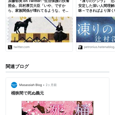
加藤郁美 on Twitter: "生活保護の扶養
『凍りのクジラ』 辻
照会。田村厚労大臣「いや、ですか
安定した深い人間理解に
ら、家族関係が壊れてるような、そん
昧～できればより深く
な場合は照会しません。もう壊れてる
めに
んですから」。小池晃議員「壊れてな
いんですよ。壊れてないから、知られ
たくないんですよ」😭この人間理解の
差。菅首相の共…
https://t.co/yngKZn2sLM"
twitter.com
petronius.hatenablo
関連ブログ
•
Masassiah Blog
2ヶ月前
桶狭間で死ぬ義元