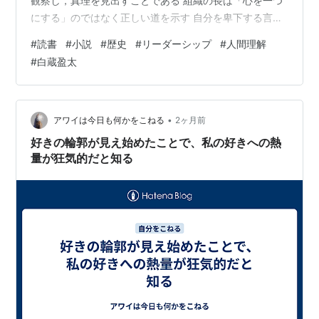
観察し，真理を見出すことである 組織の長は「心を一つ
にする」のではなく正しい道を示す 自分を卑下する言葉
は現実になる 真の責任者は重圧を背負う ランキング参加
#
読書
#
小説
#
歴史
#
リーダーシップ
#
人間理解
中読書 欲が少なく，こだわりが薄い者は成長する 欲が少
#
白蔵盈太
ないから，栴岳の目は嫉妬や執着で曇るようなことがな
い。こだわりが薄いから，自説に固執せずに素直に人の
声に耳を傾け，えり好みせず学ぶことでどんどん成長し
ていく。（位置 No. 335） 欲は少なく，こだわりも薄い
•
アワイは今日も何かをこねる
2ヶ月前
状態で学び，成長…
好きの輪郭が見え始めたことで、私の好きへの熱
量が狂気的だと知る