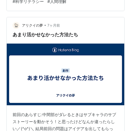
#
科学リテラシー
#
人間理解
作られた最新アプリ…だけじゃなくて、心＝生存と繁殖
のために設計されてきた機能の集合という見立て。 しろ
くま的に言うと──**「その行動、あなたの意思というよ
り、脳の“古参モジュール”が勝手に起動してる可能性があ
•
アリクイの夢
7ヶ月前
ります」**🐻💻 進化心理…
あまり活かせなかった方法たち
前回のあらすじ:中間部がダレるときはサブキャラのサブ
ストーリーを動かそう！と思ったけどなんか違ったらし
い／(^o^)＼ 結局前回の問題はアイデアを出してもらっ