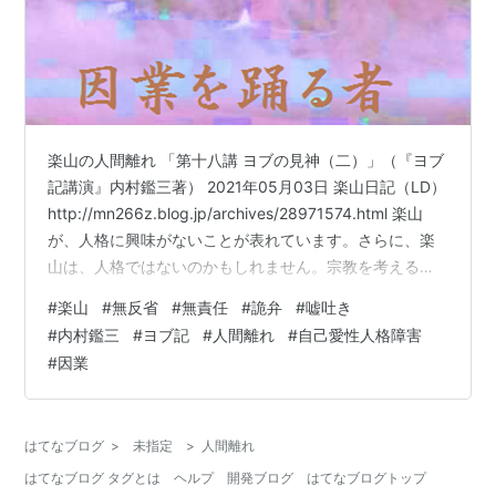
楽山の人間離れ 「第十八講 ヨブの見神（二）」（『ヨブ
記講演』内村鑑三著） 2021年05月03日 楽山日記（LD）
http://mn266z.blog.jp/archives/28971574.html 楽山
が、人格に興味がないことが表れています。さらに、楽
山は、人格ではないのかもしれません。宗教を考えると
きに、自分以外のもの、被造物であるとか自然であると
#
楽山
#
無反省
#
無責任
#
詭弁
#
嘘吐き
かを考えて、心を考えないし、心に感じない楽山が、宗
#
内村鑑三
#
ヨブ記
#
人間離れ
#
自己愛性人格障害
教と信仰、即ち、人間を生かす道を説くことなど出来る
#
因業
わけはないのです。 ＞「第十八講 ヨブの見神（二）」を
読んだので、印象に残った箇所と感想をメモしておきた
い。「第三十八章の研究」。「有名な…
はてなブログ
>
未指定
>
人間離れ
はてなブログ タグとは
ヘルプ
開発ブログ
はてなブログトップ