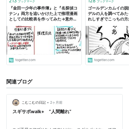
213
128
ブックマーク
ブックマーク
『金田一少年の事件簿』と『名探偵コ
ゴールデンカムイの脱
ナン』両方を追いかけた上で推理漫画
デルの人を調べてみた
としての比較表を作ってみた→意外と
れしすぎでこっちの方
ハッキリ違いが出ているが、何かと人
間離れしているのは共通だった
togetter.com
togetter.com
関連ブログ
•
こむこむの日記
2ヶ月前
スギサポwalk+ ”人間離れ”