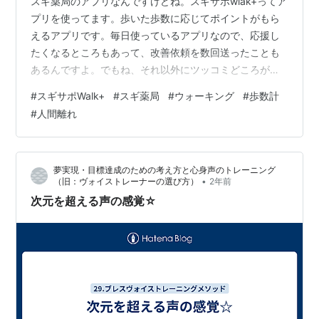
スギ薬局のアプリなんですけどね。スギサポwlak+ってア
プリを使ってます。歩いた歩数に応じてポイントがもら
えるアプリです。毎日使っているアプリなので、応援し
たくなるところもあって、改善依頼を数回送ったことも
あるんですよ。でもね、それ以外にツッコミどころがい
くつかあって…笑ってしまったり、ちょっとイラっとし
#
スギサポWalk+
#
スギ薬局
#
ウォーキング
#
歩数計
たり（笑） 例えばですね、今日の話 私、今のところはト
#
人間離れ
ップです（笑）今週はそこそこ頑張ってます！でもね、2
位の”まゆさん”を見てください。上の画像と下の画像。
歩数が爆増してるんですよ！！6分で3000歩以上とい
夢実現・目標達成のための考え方と心身声のトレーニング
う”人間離れ”した歩数でトップの座を奪いにくるんですよ
•
（旧：ヴォイストレーナーの選び方）
2年前
ね。ときには、下位から突然浮…
次元を超える声の感覚☆