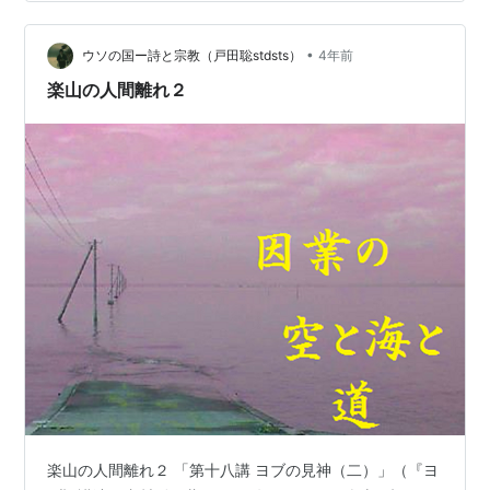
とは御心か人間の勝手かどうかさえ分からないのに分か
ったことにしやすいという自覚 神が云々・・ではなく自
分がどうなのかが信仰の祈りである つまるところ反省も
•
ウソの国ー詩と宗教（戸田聡stdsts）
4年前
せず分かったつもりになりかつ分からな…
楽山の人間離れ２
楽山の人間離れ２ 「第十八講 ヨブの見神（二）」（『ヨ