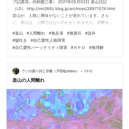
ブ記講演』内村鑑三著） 2021年05月03日 楽山日記
（LD） http://mn266z.blog.jp/archives/28971574.html
楽山が、人格に興味がないことが表れています。さら
に、楽山は、人間ではないのかもしれません。宗教を考
えるときに、自分以外のもの、被造物であるとか自然で
#
楽山
#
人間離れ
#
無反省
#
無責任
#
詭弁
あるとかを考えて、人間の心を考えないし、心に感じな
#
嘘吐き
#
自己愛性人格障害
い楽山が、宗教と信仰、即ち、人間を生かす道を説くこ
#
自己愛性パーソナリティ障害
#
ＮＰＤ
#
無理解
となど出来ないでしょう。 ＞「第十八講 ヨブの見神
（二）」を読んだので、印象に残った箇所と感想をメモ
しておきたい。「第三十八章の研究」。「有名…
•
ウソの国ー詩と宗教（戸田聡stdsts）
5年前
楽山の人間離れ