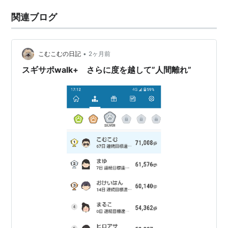
関連ブログ
•
こむこむの日記
2ヶ月前
スギサポwalk+ さらに度を越して”人間離れ”