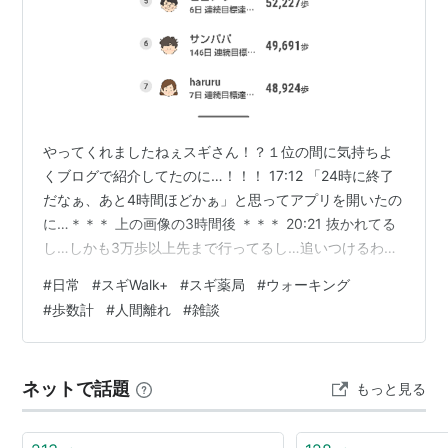
やってくれましたねぇスギさん！？１位の間に気持ちよ
くブログで紹介してたのに…！！！ 17:12 「24時に終了
だなぁ、あと4時間ほどかぁ」と思ってアプリを開いたの
に…＊＊＊ 上の画像の3時間後 ＊＊＊ 20:21 抜かれてる
し…しかも3万歩以上先まで行ってるし…追いつけるわけ
ないやん…最初の画面に載ってない人だから、3時間で6
#
日常
#
スギWalk+
#
スギ薬局
#
ウォーキング
万歩以上歩いた？？？（笑）興味のある方はインストー
#
歩数計
#
人間離れ
#
雑談
ルして使ってみてくださいね。（再）念のため、私はス
ギさんの関係者ではありませんよ。スギ薬局をよく利用
しているというだけですので。（再）
ネットで話題
もっと見る