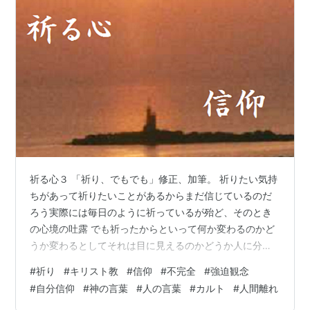
祈る心３ 「祈り、でもでも」修正、加筆。 祈りたい気持
ちがあって祈りたいことがあるからまだ信じているのだ
ろう実際には毎日のように祈っているが殆ど、そのとき
の心境の吐露 でも祈ったからといって何か変わるのかど
うか変わるとしてそれは目に見えるのかどうか人に分か
るのかどうかといえばどちらも人にははっきりとは分か
#
祈り
#
キリスト教
#
信仰
#
不完全
#
強迫観念
らない 信仰が全知全能の神に従うことなら不完全な人の
#
自分信仰
#
神の言葉
#
人の言葉
#
カルト
#
人間離れ
信仰は完全ではありえない つまり分かっていると思うこ