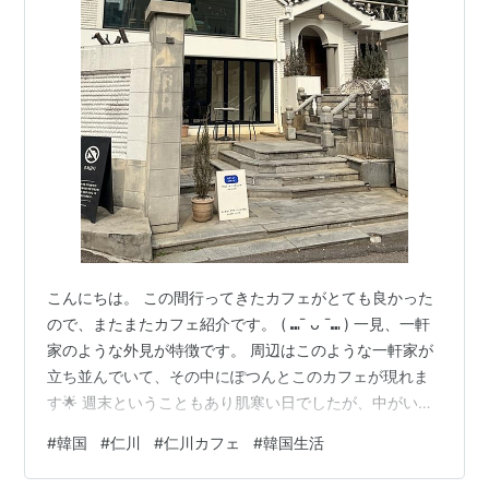
こんにちは。 この間行ってきたカフェがとても良かった
ので、またまたカフェ紹介です。 ( ⑉¯ ᴗ ¯⑉ ) 一見、一軒
家のような外見が特徴です。 周辺はこのような一軒家が
立ち並んでいて、その中にぽつんとこのカフェが現れま
す🌟 週末ということもあり肌寒い日でしたが、中がいっ
ぱいでテラスで飲む人もいました。 調べてよさそうと思
#
韓国
#
仁川
#
仁川カフェ
#
韓国生活
って初めて行きましたが、人気店でした！ 今回頼んだの
はこれです・・ ⇩ 左→초록에이드 7500ウォン（キウ