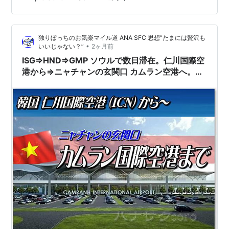
たので一番乗っていたのだが、全く乗らなくなった。学
生時代は全く乗らなかった近鉄に今は一番乗っていると
いう。時の移ろいを感じるなあ。 途中ふと思い立ち、西
独りぼっちのお気楽マイル道 ANA SFC 思想”たまには贅沢も
宮北口にて阪急今津線に乗り換え。 仁川駅に到着。ここ
•
いいじゃない？”
2ヶ月前
は実に十年以上ぶりだねえ。阪急今津線自…
ISG⇒HND⇒GMP ソウルで数日滞在。仁川国際空
港から⇒ニャチャンの玄関口 カムラン空港へ。街
までの移動方法等