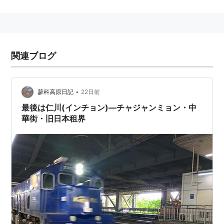
仁川
沿いの、
西宮市
と
宝塚市
にまたがる地域の地名にも
なっており、
宝塚市
側には
阪急
今津線
の「
仁川駅
」も設
置されている。
関連ブログ
仁川駅 阪急電鉄（今津線）
兵庫県
宝塚市
仁川
北3丁目
にある、
阪急電鉄
の駅。→
仁
川駅
•
蓼科高原日記
22日前
仁川駅
は
阪神競馬場
の最寄り駅である。
最後は仁川(インチョン)―チャジャンミョン・中
華街・旧日本租界
仁川
(
地理
)
【
いんちょん
】
인천
韓国北西部の地名。
都市
→
仁川広域市