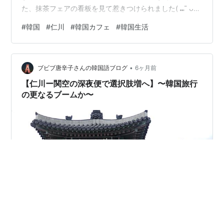
た、抹茶フェアの看板を見て惹きつけられました( ⑉¯ ᴗ
¯⑉ ) 平日だったからか店内は空いていました。 飲み物だ
#
韓国
#
仁川
#
韓国カフェ
#
韓国生活
けではなくてスイーツも豊富でした🌟 私が飲んだの
は・・これです。 抹茶ラテ： 値段は４８００ウォンでし
た。 グラデーションになっている見た目がきれいで、 味
•
も抹茶が濃厚で少し甘めではありましたが美味しかった
ブビブ唐辛子さんの韓国語ブログ
6ヶ月前
です。 人が少なかったこともありますが、 仁川の中心地
【仁川ー関空の深夜便で選択肢増へ】〜韓国旅行
から離れた場所に…
の更なるブームか〜