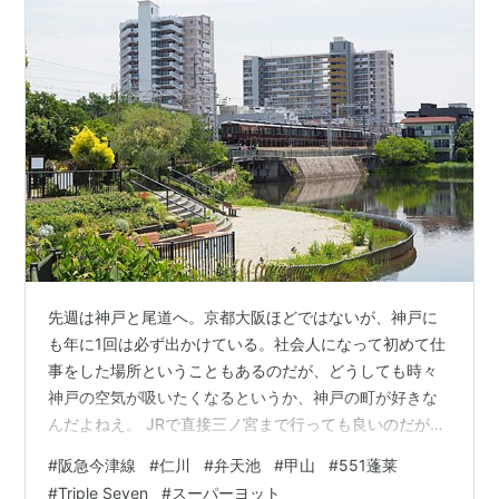
先週は神戸と尾道へ。京都大阪ほどではないが、神戸に
も年に1回は必ず出かけている。社会人になって初めて仕
事をした場所ということもあるのだが、どうしても時々
神戸の空気が吸いたくなるというか、神戸の町が好きな
んだよねえ。 JRで直接三ノ宮まで行っても良いのだが、
ここはあえて阪急に乗って神戸まで。 阪急に乗るのも久
#
阪急今津線
#
仁川
#
弁天池
#
甲山
#
551蓬莱
しぶりである。学生時代は最寄り駅が阪急（西院）だっ
#
Triple Seven
#
スーパーヨット