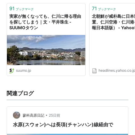
91
71
ブックマーク
ブックマーク
実家が無くなっても、仁川に帰る理由
北朝鮮が咸朴島に日本
を探してしまう｜文・平井珠生 -
置、仁川空港・仁川港
SUUMOタウン
報日本語版） - Yaho
suumo.jp
headlines.yahoo.co.j
関連ブログ
•
蓼科高原日記
25日前
水原(スウォン)へは長項(チャンハン)線経由で