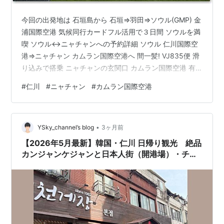
今回の出発地は 石垣島から 石垣⇒羽田⇒ソウル(GMP) 金
浦国際空港 気候同行カードフル活用で３日間 ソウルを満
喫 ソウル↔ニャチャンへの予約詳細 ソウル 仁川国際空
港⇒ニャチャン カムラン国際空港へ 間一髪! VJ835便 滑
り込みで搭乗 ニャチャンの玄関口 カムラン国際空港 有
償のVIPファストレーンは…必要？ カムラン国際空港⇒市
#
仁川
#
ニャチャン
#
カムラン国際空港
街地まで 仁川⇒ニャチャンへ移動 まとめ 日本人からも…
出国税 更なる値上げ？！どうかしてるぞ THE Room が…
落ちて来た♪ 今回の出発地は 石垣島から ココ１～２回で
•
触れた 東洋のハワイって呼び名のベトナム「ニャチャ
YSky_channel’s blog
3ヶ月前
ン」 記事内でも ご紹介した通り、…
【2026年5月最新】韓国・仁川 日帰り観光 絶品
カンジャンケジャンと日本人街（開港場）・チャ
イナタウン巡り