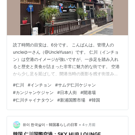
読了時間の目安は、6分です。 こんばんは。管理人の
uncleゆーさん（@UncleYusan）です。 仁川（インチョ
ン）は空港のイメージが強いですが、一歩足を踏み入れ
ると歴史と美食が詰まった非常に魅力的な街です。 空港
から少し足を延ばして、開港当時の面影を残す街並み
と、地元で愛され続ける名店を巡ってきました。 歴史好
#
仁川
#
インチョン
#
サムデ仁川ケジャン
きにもグルメ好きにもたまらない、充実の散策記をお届
#
カンジャンケジャン
#
日本人街
#
開港場
けします。 創業60余年「サムデ仁川ケジャン (삼대인천
#
仁川チャイナタウン
#
新浦国際市場
#
韓国
게장)」 「新浦（シンポ）国際市場」で食べ歩き 時が止
まったような「日本人街（開港場）」を歩く 異国情緒あ
ふれる「仁川チャイナタウン」へ まとめ 創業60余年
「サムデ仁川ケジャ…
•
유이 한국살이 - 韓国暮らしの日常
4ヶ月前
韓国 仁川国際空港：SKY HUB LOUNGE