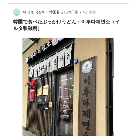
イ、ライムが入りソーダ） 右→망고셔벗에이드 7500ウ
•
ォン（マンゴシャーベットと、マンゴ果肉入りソーダ）
유이 한국살이 - 韓国暮らしの日常
5ヶ月前
手前→에그마요쌀소금빵 6000ウォン（エッグマヨ塩パ
韓国で食べたぶっかけうどん：이루다제면소（イ
ン） …
ルタ製麺所）