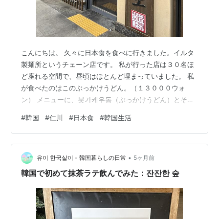
こんにちは。 久々に日本食を食べに行きました。イルタ
製麺所というチェーン店です。 私が行った店は３０名ほ
ど座れる空間で、昼頃はほとんど埋まっていました。 私
が食べたのはこのぶっかけうどん。（１３０００ウォ
ン） メニューに、붓가케우동（ぶっかけうどん）とその
まま日本語読みで書かれていました！ うどんの硬さは香
#
韓国
#
仁川
#
日本食
#
韓国生活
川のうどんのようなコシがしっかりある歯応えで私好み
でした。 上にのっているちくわみたいなものは、ちくわ
かと思いきや、 韓国料理でよく使われる練り物を揚げた
•
ものでした。 全体的にとても美味しくて、久々に日本を
유이 한국살이 - 韓国暮らしの日常
5ヶ月前
感じられた時間でした。 📍이루다제면소 루원시티점
韓国で初めて抹茶ラテ飲んでみた：잔잔한 숲
https://x.gd/nzBI…