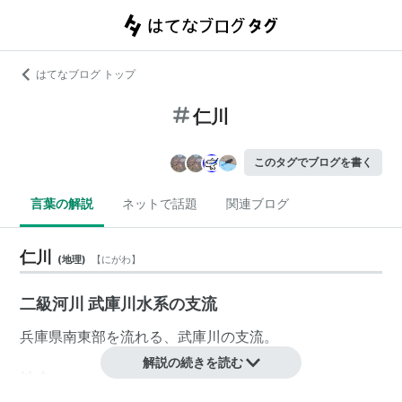
はてなブログ トップ
仁川
このタグでブログを書く
言葉の解説
ネットで話題
関連ブログ
仁川
(
地理
)
【
にがわ
】
二級河川 武庫川水系の支流
兵庫県
南東部を流れる、
武庫川
の支流。
解説の続きを読む
地名