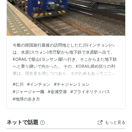
施設
→
仁川国際空港
スポーツチーム
→
仁川ユナイテッドFC
今般の韓国旅行最後の訪問地とした仁川(インチョン)へ
は、水原(スウォン)市庁駅から地下鉄で水原駅へ出て、
KORAILで龍山(ヨンサン)駅へ行き、そこからまた地下鉄
へと乗り継いで向かった。 その、KORAIL締め括りの列
車は、現在姿を消しつつあり、そのためもあってここま
で乗車する機会のなかった特急のセマウル号である。
#
仁川
#
インチョン
#
チャジャンミョン
KTX, ITXという高速列車が多数運行されている今、急行
#
ジャージャー麺
#
金浦空港
#
プライオリティパス
のムグンファ号と比べるとその位置付けがはっきりしな
#
地球の歩き方
くなっていることが、セマウル号の立場をより危うくし
ている理由だろう。 いつ廃止されるかわからない、乗る
なら今のうちに――という気持ちもあって、30分強とい
ネットで話題
もっと見る
う短時間ながら、その…