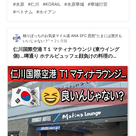
(チャンハン)線を行くものがある。 主要な経路は無論前
#
水原
#
仁川
#
KORAIL
#
水原華城
#
華城行宮
者で、所要時間も短い。 しかし長項線を辿ってもかかる
#
ベトナム
#
ホイアン
のは三時間半弱、個人的には適当な長さだし、何となく
その車窓には古き良き韓国が映るような気がしたことか
ら、こちらを選択した。 韓国鉄道公社(KORAIL)のサイト
独りぼっちのお気楽マイル道 ANA SFC 思想”たまには贅沢も
から予約する際、長項線経由の列車を選択すると、「他
•
いいじゃない？”
2ヶ月前
の列車より時…
仁川国際空港 T１ マティナラウンジ (東ウイング
側)…噂通り ホテルビュッフェ顔負けの料理の
数々。アルコールは勿論 デザート類からアイスま
で。メニューが超豊富！