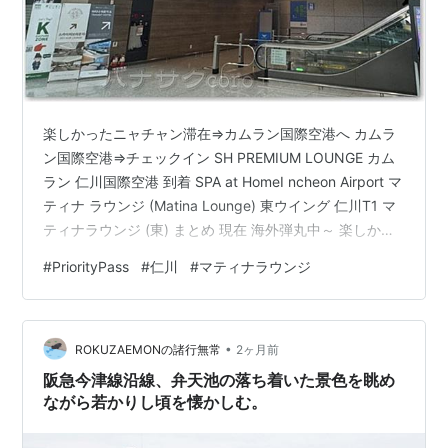
楽しかったニャチャン滞在⇒カムラン国際空港へ カムラ
ン国際空港⇒チェックイン SH PREMIUM LOUNGE カム
ラン 仁川国際空港 到着 SPA at HomeI ncheon Airport マ
ティナ ラウンジ (Matina Lounge) 東ウイング 仁川T1 マ
ティナラウンジ (東) まとめ 現在 海外弾丸中～ 楽しかっ
たニャチャン滞在⇒カムラン国際空港へ ぼっちなんだ
#
PriorityPass
#
仁川
#
マティナラウンジ
し、grabは勿体ねぇ！帰りも激安エアポートバスです。
予約の必要は無し。当日の時刻表は 毎日変更がある様な
ので、滞在ホテルが近いのであれば、面倒だが 出発前に
•
確認しておくと良い。ﾊﾅｻｸの場合 復路は深夜便だっ…
ROKUZAEMONの諸行無常
2ヶ月前
阪急今津線沿線、弁天池の落ち着いた景色を眺め
ながら若かりし頃を懐かしむ。