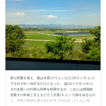
旅も終盤を迎え、後は水原(スウォン)と仁川(インチョン)
でそれぞれ一泊するだけとなった。 益山(イクサン)から
その水原への行程も列車を利用するが、これには韓国鉄
道最大の幹線と言えるだろう京釜(キョンプ)線を辿るもの
と、半島の西側を通り未だKTX, ITXの走っていない長項