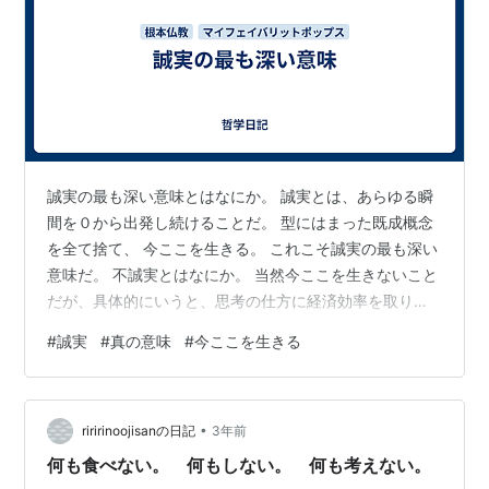
誠実の最も深い意味とはなにか。 誠実とは、あらゆる瞬
間を０から出発し続けることだ。 型にはまった既成概念
を全て捨て、 今ここを生きる。 これこそ誠実の最も深い
意味だ。 不誠実とはなにか。 当然今ここを生きないこと
だが、具体的にいうと、思考の仕方に経済効率を取り入
れ、考えの一部乃至全部を過去の型どおりの有り物で代
#
誠実
#
真の意味
#
今ここを生きる
用して済ませること、これが不誠実だ。 自分の思考を既
製品で代用して楽に効率を上げ、得したつもりになって
るが実際には、かえって効率を下げ、思考の質も著しく
•
落してる。しかし、いよいよ死ぬというその瞬間まで、
riririnoojisanの日記
3年前
その不誠実が常に自分を傷つけてることに気づかない。
何も食べない。 何もしない。 何も考えない。
一例として、詩人オスカー・ワイルド…