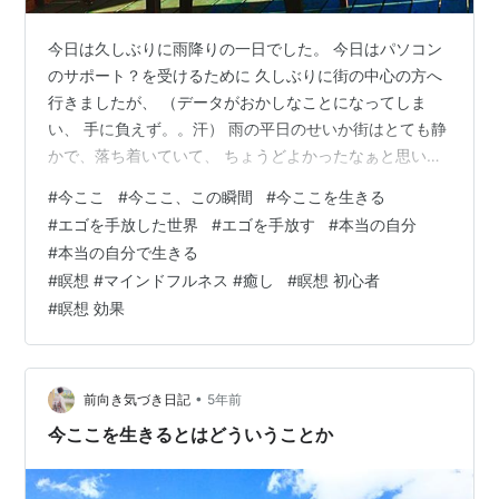
今日は久しぶりに雨降りの一日でした。 今日はパソコン
のサポート？を受けるために 久しぶりに街の中心の方へ
行きましたが、 （データがおかしなことになってしま
い、 手に負えず。。汗） 雨の平日のせいか街はとても静
かで、落ち着いていて、 ちょうどよかったなぁと思いま
した。 普段、雨の日に出かけることがありませんが、 空
#
今ここ
#
今ここ、この瞬間
#
今ここを生きる
気が綺麗で、新鮮で、 雨の街や川など全てが初めて見る
#
エゴを手放した世界
#
エゴを手放す
#
本当の自分
ように新鮮で、 街を囲む低い山が霧で霞んで、 そんな墨
#
本当の自分で生きる
絵の世界に、 ポツポツと傘の花が咲き、 昔のままの風景
#
瞑想 #マインドフルネス #癒し
#
瞑想 初心者
と現代が一緒に今ここにあり、 なんだか不思議な気分に
#
瞑想 効果
なりました。 まるで別次元やパラレルワールドが 一緒に
重なっているようで、…
•
前向き気づき日記
5年前
今ここを生きるとはどういうことか