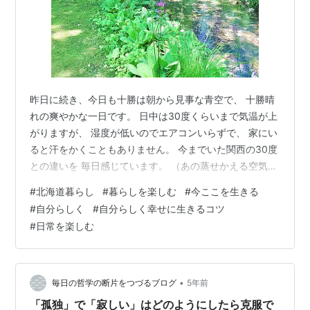
昨日に続き、今日も十勝は朝から見事な青空で、 十勝晴
れの爽やかな一日です。 日中は30度くらいまで気温が上
がりますが、 湿度が低いのでエアコンいらずで、 家にい
ると汗をかくこともありません。 今までいた関西の30度
との違いを 毎日感じています。 （あの蒸せかえる空気で
海に飛び込みたくなるのも 夏らしくていいものですが♪）
#
北海道暮らし
#
暮らしを楽しむ
#
今ここを生きる
六月後半の花といえばこれまでは紫陽花でしたが、 こち
#
自分らしく
#
自分らしく幸せに生きるコツ
らではほとんど見かけることがなく、 ラベンダーやルピ
#
日常を楽しむ
ナスが咲いています。 雨にしっとりと佇む紫陽花も素敵
ですし、 爽やかな青空の下、風にそよぐラベンダーも素
敵です。 同じ日本でも色んな六月の表情がありますね。
十勝・帯広とい…
•
毎日の哲学の断片をつづるブログ
5年前
「孤独」で「寂しい」はどのようにしたら克服で