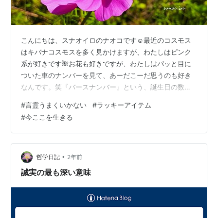
こんにちは、スナオイロのナオコです☺最近のコスモス
はキバナコスモスを多く見かけますが、わたしはピンク
系が好きです🌺お花も好きですが、わたしはパッと目に
ついた車のナンバーを見て、あーだこーだ思うのも好き
なんです。笑『バースナンバー』という、誕生日の数字
を一桁ずつ足していった数字があるのですが、わたしは
#
言霊うまくいかない
#
ラッキーアイテム
『３８』→『１１』→『２』なんですね。なので、『３
#
今ここを生きる
８』と『１１』を見ることができると、気分がちょっと
上がります♪ほかにも自分にまつわる数字を見かけたり、
ゾロ目を見かけるとちょっと気分が上がります。つま
り、わたしの気分がちょっと上がる「ラッキーアイテ
•
哲学日記
2年前
ム」が、そのへんにたくさんあるんです☺ 今日、外を
誠実の最も深い意味
歩…