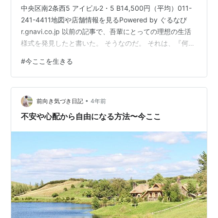
中央区南2条西5 アイビル2・5 B14,500円（平均）011-
241-4411地図や店舗情報を見るPowered by ぐるなび
r.gnavi.co.jp 以前の記事で、吾輩にとっての理想の生活
様式を発見したと書いた。 そうなのだ。 それは、『何も
食べない。何もしない。何も考えない。』生活だ。 とこ
#
今ここを生きる
ろで、人生とは、つまり時間だ。 その人生をどう捉える
か⁉ 短いという見方も出来るし、長すぎるという見方も
出来る。 オジサンは暇な時間がたっぷりあるので、人生
•
は長すぎるなあという意見だ。 忙しすぎて、時間がいく
前向き気づき日記
4年前
らあっても足りない人からし…
不安や心配から自由になる方法〜今ここ