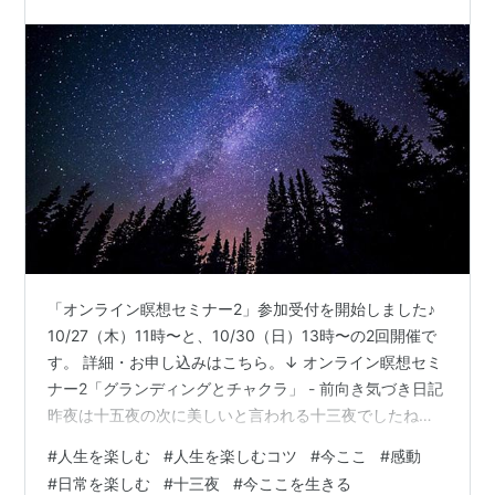
「オンライン瞑想セミナー2」参加受付を開始しました♪
10/27（木）11時〜と、10/30（日）13時〜の2回開催で
す。 詳細・お申し込みはこちら。↓ オンライン瞑想セミ
ナー2「グランディングとチャクラ」 - 前向き気づき日記
昨夜は十五夜の次に美しいと言われる十三夜でしたね。
皆様、ご覧になられましたでしょうか。 こちらは今日は
#
人生を楽しむ
#
人生を楽しむコツ
#
今ここ
#
感動
静かな雨の夜となりましたが、 昨夜はお天気も良く、 諏
#
日常を楽しむ
#
十三夜
#
今ここを生きる
訪湖で花火が上がると聞き、 もう夜はかなり寒くなって