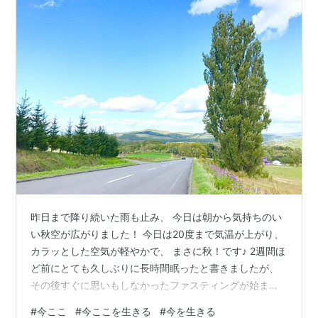
昨日まで降り続いた雨も止み、 今日は朝から気持ちのい
い秋空が広がりました！ 今日は20度まで気温が上がり、
カラッとした空気が軽やかで、 まさに秋！です♪ 2週間ほ
ど前にとても久しぶりに長時間眠ったと書きましたが、
その後すぐに思いもしなかったファスティングが始ま
り、 3日前にそれが終わり、 今は回復食3日目ですが、
#
今ここ
#
今ここを生きる
#
今を生きる