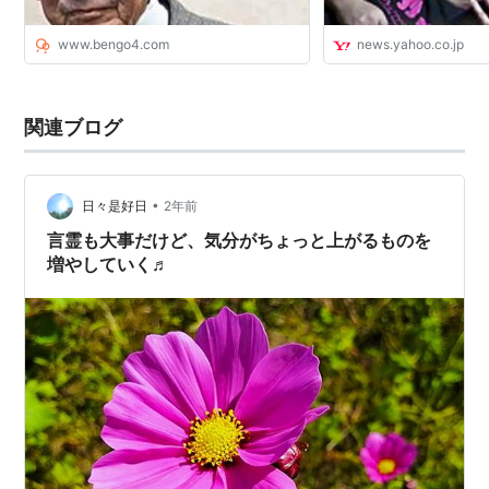
www.bengo4.com
news.yahoo.co.jp
関連ブログ
•
日々是好日
2年前
言霊も大事だけど、気分がちょっと上がるものを
増やしていく♬