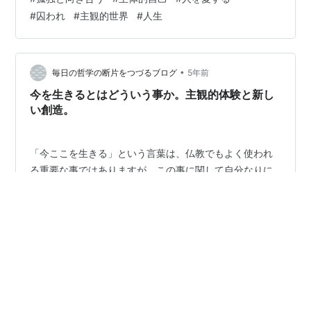
ですから、分かるような気もします。また、独りでも平
#
囚われ
#
主観的世界
#
人生
気そうな人もいます。 今回は、孤独で寂しいという事
を、人はどのように克服できるのだろうか、という事に
ついて考えてみたいと思います。コミットする対象を見
つける、今ここを生きる、孤独と向き合う、主体的自己
•
毎日の哲学の断片をつづるブログ
5年前
を作…
今を生きるとはどういう事か。主観的体験と新し
い創造。
「今ここを生きる」という言葉は、仏教でもよく使われ