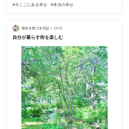
そんな今日、また私には珍しく長時間睡眠でした。 睡眠
#
今ここにある幸せ
#
本当の幸せ
中、たくさんメッセージを受け取ったように感じます。
昨夜の睡眠は、深く眠ったというより、 （それもありま
すが。） 何だかとても濃い時間だったように感じます。
断片的にしか覚えていないのですが、 昨夜は一つの締め
•
前向き気づき日記
5年前
くくりだったようで…
自分が暮らす街を楽しむ