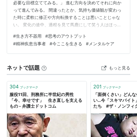
必要な目標立ててみる。」 進む方向を決めてそれに向か
って進んでみる。 間違ったとか、気持ち価値観が変わっ
た時に柔軟に修正や方向転換することは悪いことじゃな
い。 変化の途中、過程を見て馬鹿にして笑う人はほっと
こう。 人が変わる事に嫌悪し、過去のイメージをずっと
#
生き方不器用
#
思考のアウトプット
持ち続けて否定してくる人もほっとこう。 表面から読み
#
精神疾患当事者
#
今ここを生きる
#
メンタルケア
取れる情報だけで判断して決めつけてくる人もほっとこ
う。 そこしか見ようとしない人もいる。 私の人生に入れ
なければいい。 ただの道の途中の障害物。 転がってるた
ネットで話題
もっと見る
だの石。と思えばいい。 避けて歩けばいい。 足を引っ掛
けられて転んだとしても、ど…
304
201
ブックマーク
ブックマーク
服役11回、刑務所に半世紀の男性
「面倒くさい」どんな
「今、幸せです」 生き直しを支える
い…今「スキマバイト
もの - 弁護士ドットコム
たち #ザ・ノンフィ
#ydocs（フジテレ
ー） - Yahoo!ニュー