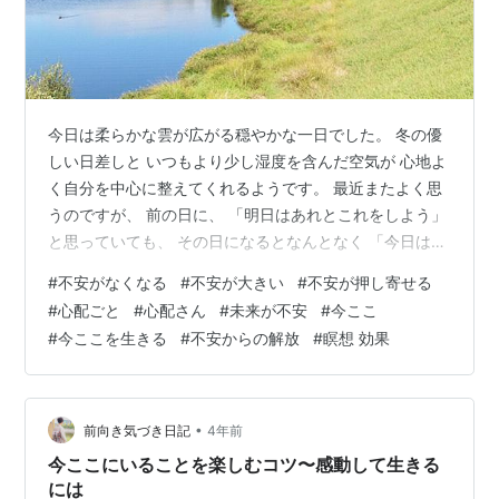
今日は柔らかな雲が広がる穏やかな一日でした。 冬の優
しい日差しと いつもより少し湿度を含んだ空気が 心地よ
く自分を中心に整えてくれるようです。 最近またよく思
うのですが、 前の日に、 「明日はあれとこれをしよう」
と思っていても、 その日になるとなんとなく 「今日はそ
れじゃない」と思い、 全然違うことをしたり、 別のやろ
#
不安がなくなる
#
不安が大きい
#
不安が押し寄せる
うと思いながら後回しになっていたことに 先に手をつけ
#
心配ごと
#
心配さん
#
未来が不安
#
今ここ
たり、 ということが日常なので、 最近では「明日あれを
#
今ここを生きる
#
不安からの解放
#
瞑想 効果
やろう」とふと思う時に、 「いや、でも明日になったら
違うことがしたいかもね。」と、 自分の中で予定を決め
ないように、 計画しないようにしています。 前の日やあ
らかじめ予定を考…
•
前向き気づき日記
4年前
今ここにいることを楽しむコツ〜感動して生きる
には