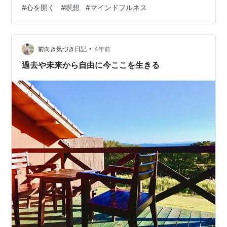
#
心を開く
#
瞑想
#
マインドフルネス
いるので これで見納めかなと 夜に湖に花火を見に行って
きました。 ふと空を見上げると 見事な月夜で、 花火と
湖と月という なんとも素敵な夜を楽しむことができま
し…
•
前向き気づき日記
4年前
過去や未来から自由に今ここを生きる