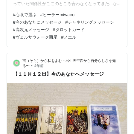
っていた関係性がここのところ合わなくなってきた…な
ど）に あなたは終止符を打ったのかもしれない あなたの
#
心眼で選ぶ
#
ヒーラーmiwaco
選択は正しかったようです、なぜなら あなたは心の眼
#
今のあなたにメッセージ
#
チャネリングメッセージ
（心眼）を採用したから 目の前に広がる問題や 物理的な
#
高次元メッセージ
#
タロットカード
利益に基づいた選択ではなく あなたの心が指し示した、
#
ヴェルサウォーク西尾
#
ノエル
素直な 「これがいい」に手を伸ばせた… そうカードはあ
なたを讃えています けれどまだ…状況が良き方向へ進ん
でいるように 感じられない…
宙（そら）から私をよむ～出生天空図から自分らしさを知
•
る〜
4年前
【１１月１２日】今のあなたへメッセージ