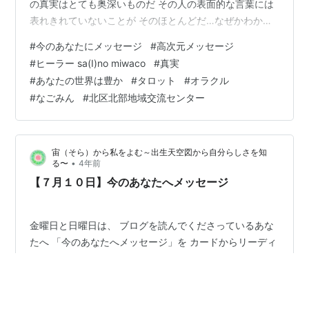
の真実はとても奥深いものだ その人の表面的な言葉には
表れきれていないことが そのほとんどだ…なぜかわかる
かい？ 人は自身の弱さを見せたいとは思わない 人は強く
#
今のあなたにメッセージ
#
高次元メッセージ
あろう、明るくあろうとする生き物だ それは… 誰かに心
#
ヒーラー sa(I)no miwaco
#
真実
配をかけたくないから 誰かに負けたくないから 何かに追
#
あなたの世界は豊か
#
タロット
#
オラクル
われているから 強くあれとこれまでしつけられてきたか
#
なごみん
#
北区北部地域交流センター
ら だから、悪いわけではない けれど、表面的な言葉や態
度に惑わされてはならぬ その人の真意…真実を見極めら
れるような そん…
宙（そら）から私をよむ～出生天空図から自分らしさを知
•
る〜
4年前
【７月１０日】今のあなたへメッセージ