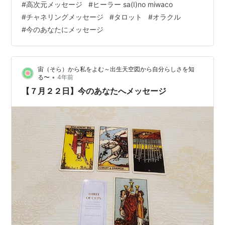
#
高次元メッセージ
#
ヒーラー sa(I)no miwaco
なたお一人で行うという感覚ではなく、 誰かとの化学反
#
チャネリングメッセージ
#
タロット
#
オラクル
応を起こすようです しばらく会えていなかった人、 物理
#
今のあなたにメッセージ
的な距離があった人、 これまでは分かり合えていなかっ
た、けれど 解りたいと思っていたお相手…または 自身の
中のパートナーと…
宙（そら）から私をよむ～出生天空図から自分らしさを知
•
る〜
4年前
【７月２２日】今のあなたへメッセージ