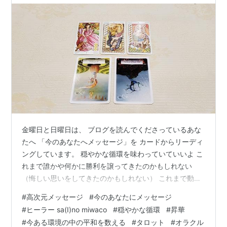
金曜日と日曜日は、 ブログを読んでくださっているあな
たへ 「今のあなたへメッセージ」を カードからリーディ
ングしています。 穏やかな循環を味わっていていいよ こ
れまで誰かや何かに勝利を譲ってきたのかもしれない
（悔しい思いをしてきたのかもしれない） これまで動か
ぬ状況に苛立ちがあったのかもしれない （何度となく涙
#
高次元メッセージ
#
今のあなたにメッセージ
を飲んできたのかもしれない） けれどそれは…今味わっ
#
ヒーラー sa(I)no miwaco
#
穏やかな循環
#
昇華
ている その穏やかさへ向けて 経験せざるを得なかった流
#
今ある環境の中の平和を数える
#
タロット
#
オラクル
れだったと 受け容れられたらいい… まだそんな穏やか