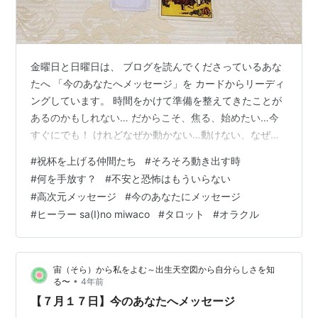
金曜日と日曜日は、 ブログを読んでくださっているあな
たへ 「今のあなたへメッセージ」を カードからリーディ
ングしています。 時間をかけて準備を整えてきたことが
あるのかもしれない… だからこそ、焦る、始めたい…今
すぐにでも！ けれどなぜか動かない…動けない、なぜ
か… それは…あなたの中にある「こだわり」に着目すれ
#
祝杯を上げる仲間たち
#
そろそろ動き出す時
ば ヒントがあるかもしれぬ 自身の中にある過去の経験か
#
何を手放す？
#
不安と恐怖はもういらない
ら学んでしまった 思いグセ、思いこみ、できないという
#
高次元メッセージ
#
今のあなたにメッセージ
ブレーキ そのようなものはないかい？ もう準備は整って
#
ヒーラー sa(I)no miwaco
#
タロット
#
オラクル
いるんだ いつだって始められるんだ、けれど 何かが足り
ない…のなら あなたの覚悟が足りないのかもしれないよ
あなたが踏み出す一歩…
宙（そら）から私をよむ～出生天空図から自分らしさを知
•
る〜
4年前
【７月１７日】今のあなたへメッセージ