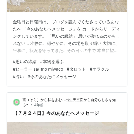
金曜日と日曜日は、 ブログを読んでくださっているあな
たへ 「今のあなたへメッセージ」を カードからリーディ
ングしています。 「思いの締結」 思いが溢れるのかもし
れない… 冷静に、穏やかに、その場を取り繕い 大切に、
平和に、状況を守ってきた…その日々の中で 本当に望む
カタチ 本当に求めるモノ そのこと一つに決め、 契約を
#
思いの締結
#
本物を選ぶ
結ぶのかもしれない 仕事だとするなら やりたい衝動に任
#
ヒーラー sa(I)no miwaco
#
タロット
#
オラクル
せ 新たな契約を結ぶのかもしれないし、 恋愛だとするな
#
占い
#
今のあなたにメッセージ
ら ずっと夢を見て現実を見られなかったのなら 目の前の
現実に生きる人に気づき 新しい契約を結ぶのかもしれな
い… どちらにしても あなたは一人を卒業するのでしょう
宙（そら）から私をよむ～出生天空図から自分らしさを知
一人を楽し…
•
る〜
4年前
【７月２４日】今のあなたへメッセージ