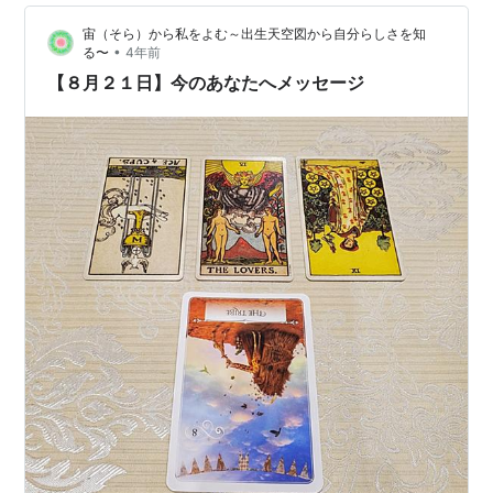
わらない、とい…
宙（そら）から私をよむ～出生天空図から自分らしさを知
•
る〜
4年前
【８月２１日】今のあなたへメッセージ