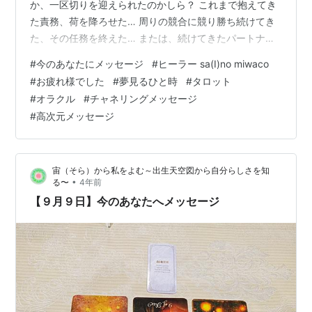
か、一区切りを迎えられたのかしら？ これまで抱えてき
た責務、荷を降ろせた… 周りの競合に競り勝ち続けてき
た、その任務を終えた… または、続けてきたパートナー
シップの解消…卒業 お疲れ様でした あなたはよく頑張ら
#
今のあなたにメッセージ
#
ヒーラー sa(I)no miwaco
れていました あなた自身に労いの花を…どうか 今すぐに
#
お疲れ様でした
#
夢見るひと時
#
タロット
新しいことへ向かわなくても大丈夫 今はご自身の時間を
#
オラクル
#
チャネリングメッセージ
大切に過ごして もしやりたいことがあったなら たくさん
#
高次元メッセージ
夢見て、ワクワクを膨らませて あなたの身体や心が満た
されるような ひと時を送っていてくださいね… ーーーー
ーーーーーーーーー…
宙（そら）から私をよむ～出生天空図から自分らしさを知
•
る〜
4年前
【９月９日】今のあなたへメッセージ