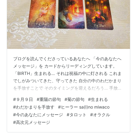
ブログを読んでくださっているあなたへ 「今のあなたへ
メッセージ」を カードからリーディングしています。
「BIRTH」生まれる… それは祝福の中に灯される これま
でしがみついてきた、守ってきた 自分の中のわだかまり
を手放すことで そのタイミングを迎えるだろう… 手放す
前に、知っておいておくれ そのわだかまり（つっかえ）
#
９月９日
#
重陽の節句
#
菊の節句
#
生まれる
が起こっていたことにも 意味があるのだということを そ
#
わだかまりを手放す
#
ヒーラー sa(I)no miwaco
のわだかまりすら、「あなた自身を守るための」愛なの
#
今のあなたにメッセージ
#
タロット
#
オラクル
だと いうことを… もうあなたを守る必要がなくなったの
#
高次元メッセージ
だから …ふわりと手放せるだろう？ もちろん、まだしが
みついていたっていいんだ 何も悪ではない ただ状況が変