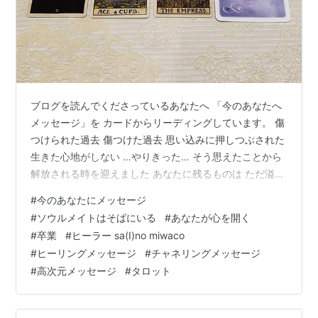
ブログを読んでくださっているあなたへ 「今のあなたへ
メッセージ」を カードからリーディングしています。 傷
つけられた過去 傷つけた過去 思い込みに押しつぶされた
生きた心地がしない …やりきった… そう思えたことから
解放される時を迎えました あなたに残るものは ただ溢れ
る愛のみ あなたのその愛に この世界は満たされ、癒され
#
今のあなたにメッセージ
愛を豊かに実らせる ただ、あなたがそこにいるだけで そ
#
ソウルメイトはそばにいる
#
あなたが心を開く
れが叶う世界に すでに、なっている だからこそ気づいて
#
卒業
#
ヒーラー sa(I)no miwaco
ください あなたのそばにすでにいる ソウルメイトの存在
#
ヒーリングメッセージ
#
チャネリングメッセージ
に あなたの心の鍵を持ち 開く準備が整っていると あな
#
高次元メッセージ
#
タロット
たが心開くだけで 出会いが起こります 二人で築く新しい
世…