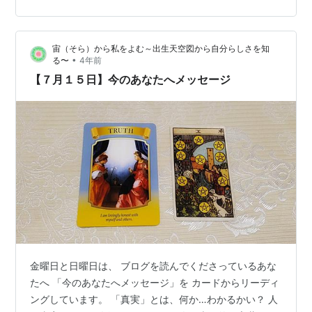
さ、循環を 味わえていないのだとしたら あなたの今の環
境の中にある 平和なことを数えてごらん …どうだい？大
宙（そら）から私をよむ～出生天空図から自分らしさを知
きな問題はなかろう？…
•
る〜
4年前
【７月１５日】今のあなたへメッセージ
金曜日と日曜日は、 ブログを読んでくださっているあな
たへ 「今のあなたへメッセージ」を カードからリーディ
ングしています。 「真実」とは、何か…わかるかい？ 人