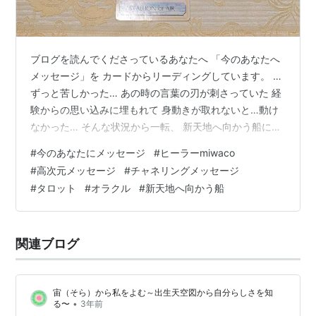
ブログを読んでくださっているあなたへ 「今のあなたへ
メッセージ」を カードからリーディングしています。 …
ずっと苦しかった… あの時の言葉の刃が刺さっていた 経
験からの思い込みに埋もれて 身動きが取れないと…動け
なかった… そんな状況から一転、 新天地へ向かう船に乗
ることができるようです！ それは導き手がいるのでしょ
#
今のあなたにメッセージ
#
ヒーラーmiwaco
う これまでがむしゃらに一人で闘っていたのなら どうか
#
高次元メッセージ
#
チャネリングメッセージ
「助けて」と素直になって その一言から急激な変化の波
#
タロット
#
オラクル
#
新天地へ向かう船
に乗ることでしょう あなたの向かう先は あなたの不安や
恐怖という雲を晴らす 心強い味方のいる安らぎの場所 ー
ーーーーーーーーーーーーーーーーーーー 今日も素敵な
関連ブログ
１日を♪ ＜占い…
宙（そら）から私をよむ～出生天空図から自分らしさを知
•
る〜
3年前