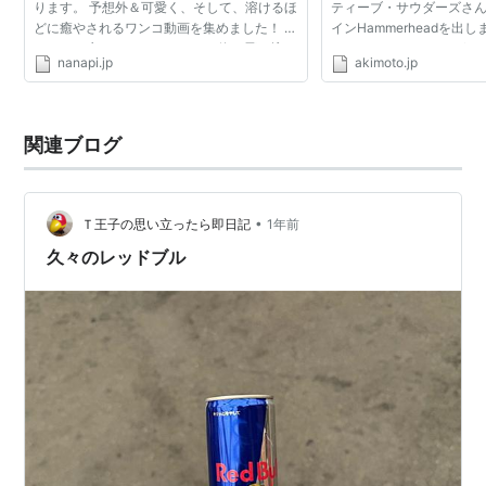
ります。 予想外＆可愛く、そして、溶けるほ
ティーブ・サウダーズさ
どに癒やされるワンコ動画を集めました！ 溶
インHammerheadを出
けるほど癒やされるワンコたち 海に飛び込む
Hammerheadは、Firefo
nanapi.jp
akimoto.jp
コーギー 飼い主やボールを追って、海に飛び
で動く子拡張。Firebug
込みたいコー...
トールする必要があります。 Fi
関連ブログ
•
Ｔ王子の思い立ったら即日記
1年前
久々のレッドブル