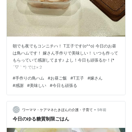
朝でも夜でもコンニチハ！ T王子です(o^^o) 今日のお昼
は鳥ハムです！ 嫁さん手作りで美味しい！ いつも作って
もらっていて感謝してます♪ よし！今日も頑張るか！(*
´▽｀*) では×２
#
手作りの鳥ハム
#
お昼ご飯
#
T王子
#
嫁さん
#
感謝
#
美味しい
#
今日も頑張る
•
ワーママ・ケアマネたきぼんの介護・子育て
5年前
今日のゆる糖質制限ごはん