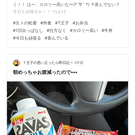
く！！ はー、カロリー高いな〜(*´∇｀*) ↑喜んでない？
今日も頑張るか！！ では×2
#
久々の松屋
#
外食
#
T王子
#
お弁当
#
1日出っぱなし
#
仕方なく
#
カロリー高い
#
牛丼
#
今日も頑張る
#
喜んでいる
•
Ｔ王子の思い立ったら即日記
2年前
朝めっちゃお腹減ったので•••