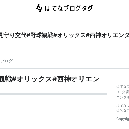
見守り交代#野球観戦#オリックス#西神オリエン
連ブログ
観戦#オリックス#西神オリエン
はてな
>
介護
エンタ
はてな
はてな
Copyrig