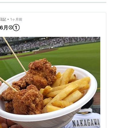
•
日記
1ヶ月前
6月⚾️①