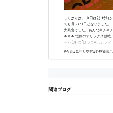
こんばんは。 今日は朝2時前か
ても長～い1日となりました。 
大興奮でした。あんなキチキチの
🍀🍀🍀 恒例のオリックス観戦
～29(月)に｢ほっともっとフ
した。 昨年は腰を痛めて坐骨
#
介護#見守り交代#野球観戦
を持参しての参戦でした💧 ⬇️昨年のお
関連ブログ