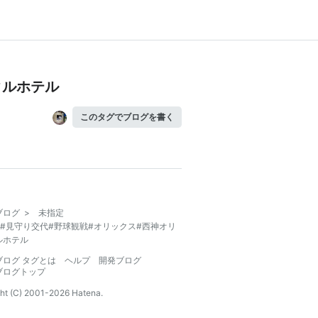
タルホテル
このタグでブログを書く
ブログ
>
未指定
#見守り交代#野球観戦#オリックス#西神オリ
ルホテル
ブログ タグとは
ヘルプ
開発ブログ
ブログトップ
ht (C) 2001-
2026
Hatena.