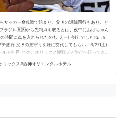
らサッカー⚽️観戦で始まり、父👴の通院同行もあり、と
ブラジル🇧🇷から先制点を取るとは、夜中におばちゃん
時間に点を入れられたのも｢えー‼️今⁉️｣でしたね…💧
プチ旅行 父👴の見守りを妹に交代してもらい、6/27(土)
ィールド神戸｣での、オリックス観戦プチ旅行へ行ってきま
神経痛からの右足の痛みの中、腰痛ベルトや鎮痛剤など
#オリックス#西神オリエンタルホテル
話 www.manmarun.com www.manmarun.c…