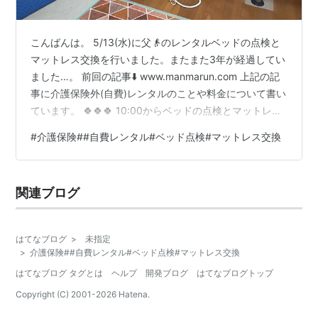
こんばんは。 5/13(水)に父👴のレンタルベッドの点検と
マットレス交換を行いました。またまた3年が経過してい
ました…。 前回の記事⬇️ www.manmarun.com 上記の記
事に介護保険外(自費)レンタルのことや料金について書い
ています。 🍀🍀🍀 10:00からベッドの点検とマットレス
の交換があることは父に伝えていたのですが、9:00頃に
#
介護保険##自費レンタル#ベッド点検#マットレス交換
父が言いました。 👴｢寝ようと思ったら布団がなかっ
た…｣ 🧑‍🦱｢今日はマットレス交換するから布団は干して
るねん。今から掃除しないとあかんねん！｣ 🧑‍🦱｢眠たか
関連ブログ
ったらソファーで寝てて｣ 👴｢ソファーやったら寒いも
ん…｣ 🧑‍🦱｢知らんやん！私も休みの日…
はてなブログ
>
未指定
>
介護保険##自費レンタル#ベッド点検#マットレス交換
はてなブログ タグとは
ヘルプ
開発ブログ
はてなブログトップ
Copyright (C) 2001-
2026
Hatena.