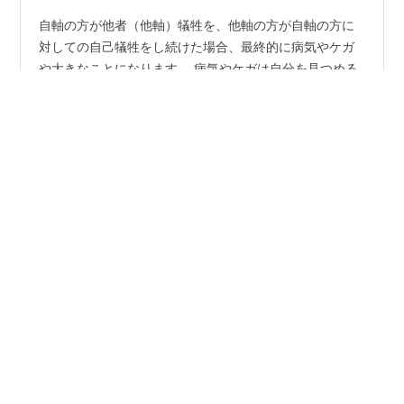
自軸の方が他者（他軸）犠牲を、他軸の方が自軸の方に
対しての自己犠牲をし続けた場合、最終的に病気やケガ
や大きなことになります。 病気やケガは自分を見つめる
ためのきっかけとして現象に現れます。 もちろん、これ
は一つの考え方であります。 自軸の方を考察していて、
自分都合で動いていても、何らかの形（プレゼントやお
#
自分軸
#
人生のテーマ
#
他人軸から自分軸へ
金など）で相手への気持ちを表現していたり、分からな
#
コーチング
#
ライフコーチ
いながらも相手のことを気にかけている様子があると病
気やケガまではいきませんが、相手のことを一切考えず