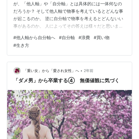
が、「他人軸」や「自分軸」とは具体的には一体何なの
だろうか？ そして他人軸で物事を考えているとどんな事
が起こるのか。 逆に自分軸で物事を考えるとどんないい
事があるのか。 人によってその答えは様々だと思います
が、私にとっての変化は「浪費をしなくなった」事で
#
他人軸から自分軸へ
#
自分軸
#
浪費
#
買い物
す。 今回は私なりに考えた事をお話させていただきたい
#
生き方
と思います。 今までの私 浪費をしてしまう原因 他人軸
の考え方から自分軸の考え方へ 自分軸で生活するときの
ポイント まずは着ない服で溢れかえったクローゼットか
ら改善する まとめ 今までの私 私は現在36歳。今まで物
•
「重い女」から「愛され女性」へ
2年前
欲にまみれた人生を送ってきており…
「ダメ男」から卒業する④ 無価値観に気づく