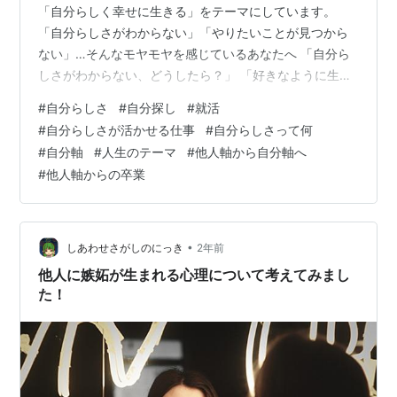
「自分らしく幸せに生きる」をテーマにしています。
「自分らしさがわからない」「やりたいことが見つから
ない」…そんなモヤモヤを感じているあなたへ 「自分ら
しさがわからない、どうしたら？」 「好きなように生き
たらいい」と、言われても、その「好きなように」がよ
#
自分らしさ
#
自分探し
#
就活
くわからないって人も多いんじゃないかと思うのです。
#
自分らしさが活かせる仕事
#
自分らしさって何
そのような人たちは大きく分けて2つのタイプがありま
#
自分軸
#
人生のテーマ
#
他人軸から自分軸へ
す。 一つ目のタイプは「他人軸で生きてきたタイプ」で
#
他人軸からの卒業
す。 幼い頃は、親に愛されるために良い子を演じようと
し、大人になってからは社会の期待に応える為に優秀な
人間になろうと頑張ったり。 あなたにも経…
•
しあわせさがしのにっき
2年前
他人に嫉妬が生まれる心理について考えてみまし
た！