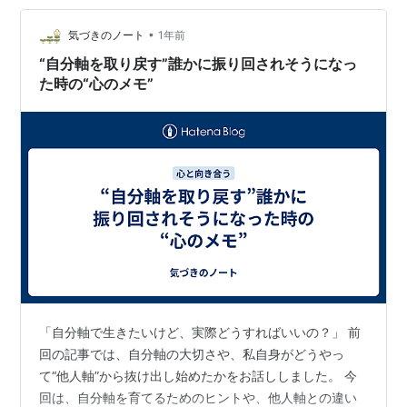
どこか“自分のものじゃなくなる”感覚に陥ります。 承認
欲求は悪じゃない。でも“支配される”と苦しい まず大前
•
気づきのノート
1年前
提として、承認欲求は悪いも…
“自分軸を取り戻す”誰かに振り回されそうになっ
た時の“心のメモ”
「自分軸で生きたいけど、実際どうすればいいの？」 前
回の記事では、自分軸の大切さや、私自身がどうやっ
て“他人軸”から抜け出し始めたかをお話ししました。 今
回は、自分軸を育てるためのヒントや、他人軸との違い