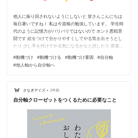
他人に振り回されないようにしないと 皆さんこんにちは
毎日暑いですね！ 私は今資格の勉強しています。 学生時
代のように記憶力がバリバリではないので ホント悪戦苦
闘です 絵をつけて分かりやすくしてやる気を出そうとし
たり 少し手を付けてやる気になるかなと試したり 音楽聴
きながらやったり でもやる気がしない、なぜかと思って
#
動機づけ
#
動機づける
#
動機づけ要因
#
自分軸
ました で気づいたのが 最初の動機だということに気づき
#
他人軸から自分軸へ
ました😱 最初の動機ですが バカにされたので見返すため
と言うので始めてしまって 内容はあえていいませんが。
このバカにした人を驚かせてやろうとか言う理由 その先
になにもないのですよ さらに驚かないかもしれないし 認
•
さなぎデイズ
2年前
めてくれないか…
自分軸クローゼットをつくるために必要なこと