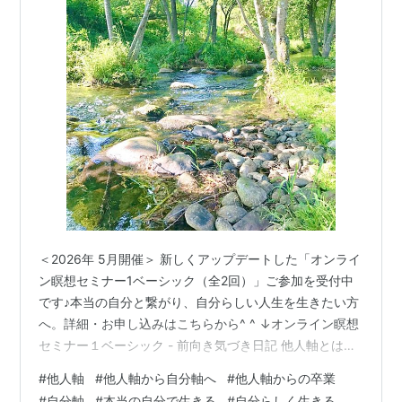
＜2026年 5月開催＞ 新しくアップデートした「オンライ
ン瞑想セミナー1ベーシック（全2回）」ご参加を受付中
です♪本当の自分と繋がり、自分らしい人生を生きたい方
へ。詳細・お申し込みはこちらから^ ^ ↓オンライン瞑想
セミナー１ベーシック - 前向き気づき日記 他人軸とは、
誰かの意見に従うことだけではなく、 本当の自分以外の
#
他人軸
#
他人軸から自分軸へ
#
他人軸からの卒業
ものに 選択の責任を委ねている状態のこと。 人生の大き
#
自分軸
#
本当の自分で生きる
#
自分らしく生きる