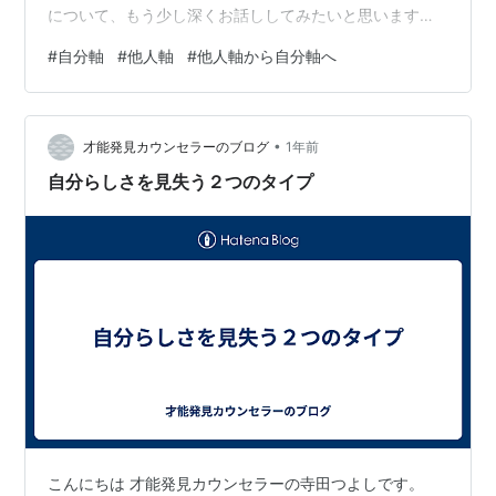
について、もう少し深くお話ししてみたいと思います。
🔍 自分軸で生きる人の特徴4つ ・自分の気持ちや本音に
#
自分軸
#
他人軸
#
他人軸から自分軸へ
敏感 「何が嬉しいのか」「何が嫌だったのか」に気づけ
る感度が高いです。 モヤモヤを放置せず、「なぜモヤモ
ヤしたんだろう？」と立ち止まる習慣があります。 ・他
•
人の評価より、自分の納得感を重視 「どう思われるか」
才能発見カウンセラーのブログ
1年前
より「私は納得できているか？」を基準に選びます。 も
自分らしさを見失う２つのタイプ
ちろん迷うこともありますが、最…
こんにちは 才能発見カウンセラーの寺田つよしです。