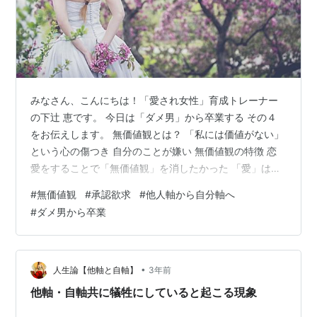
みなさん、こんにちは！「愛され女性」育成トレーナー
の下辻 恵です。 今日は「ダメ男」から卒業する その４
をお伝えします。 無価値観とは？ 「私には価値がない」
という心の傷つき 自分のことが嫌い 無価値観の特徴 恋
愛をすることで「無価値観」を消したかった 「愛」は目
の前にある 前回のブログでは「ダメ男」に惹かれる理由
#
無価値観
#
承認欲求
#
他人軸から自分軸へ
として「承認欲求」が刺激されるからだというお話しを
#
ダメ男から卒業
しました。 beloved-woman.hateblo.jp この「承認欲
求」とは《自分という存在》を「他者」と「自分」から
価値あるものとして認めてもらいたいという欲求のこと
を指します。 「ダメ男」には『この人は私がいないとダ
•
人生論【他軸と自軸】
3年前
メだわ…
他軸・自軸共に犠牲にしていると起こる現象