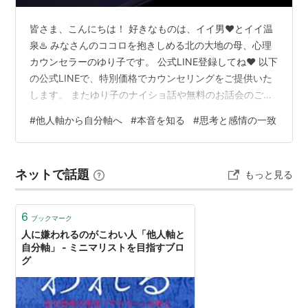
皆さま、こんにちは！ 好きなものは、イイ男❤️とイイ温
泉♨️ みなさんのココロを抱きしめる北の大地の母、心理
カウンセラーのゆり子です。 公式LINE登録してね❤️ 以下
の公式LINEで、特別価格でカウンセリングをご提供いた
します。 またゆり子のナイショ話や無料のお話会のご案
内をさせていただいております。 まずはご登録してくだ
#
他人軸から自分軸へ
#
本音を知る
#
思考と感情の一致
さいね☺️こちらをポチッと押してください❣️ ライブ配信
のお知らせ 6/17（水）21時〜リトリート後の変化につい
てお話するよ！ www.youtube.com 今日は、「あなたの
ネットで話題
もっと見る
『本音』は、AIには絶対に辿り着けない場所にある。」
ということについて書きます。 ライブ配信の…
6
ブックマーク
人に嫌われるのがこわい人「他人軸と
自分軸」 - ミニマリストを目指すブロ
グ