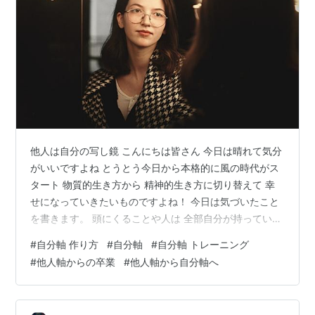
他人は自分の写し鏡 こんにちは皆さん 今日は晴れて気分
がいいですよね とうとう今日から本格的に風の時代がス
タート 物質的生き方から 精神的生き方に切り替えて 幸
せになっていきたいものですよね！ 今日は気づいたこと
を書きます。 頭にくることや人は 全部自分が持っている
ものと 本に書いてあったのですが 本当だなってつくづく
#
自分軸 作り方
#
自分軸
#
自分軸 トレーニング
思いました。 例えばずるい人を見て頭にくる人 ずるいこ
#
他人軸からの卒業
#
他人軸から自分軸へ
とをして楽していい思いをしたい 人の目やプライドが邪
魔してできない 昔注意されたのでトラウマでできない 自
分の中にこの願望があり 堂々とやっている人に頭にくる