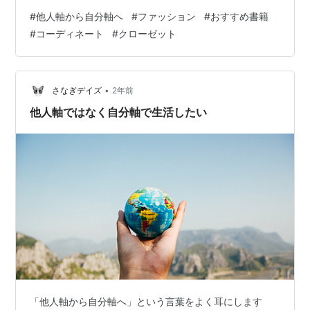
ングの知識こそ全て」 これについては後ほど説明させて
#
他人軸から自分軸へ
#
ファッション
#
おすすめ書籍
いただきますが、私の場合はこれが答えでした。 今回は
#
コーディネート
#
クローゼット
そのお話をさせていただきたいと思います。 今までのク
ローゼット 最初に目を付けたのは年間12着チャレンジ 限
られた服で暮らすにはスタイリングの知識が必要 スタイ
リングを学ぶのにおすすめな書籍2選 まとめ 今までのク
•
さなぎデイズ
2年前
ローゼット まず、…
他人軸ではなく自分軸で生活したい
「他人軸から自分軸へ」という言葉をよく耳にします