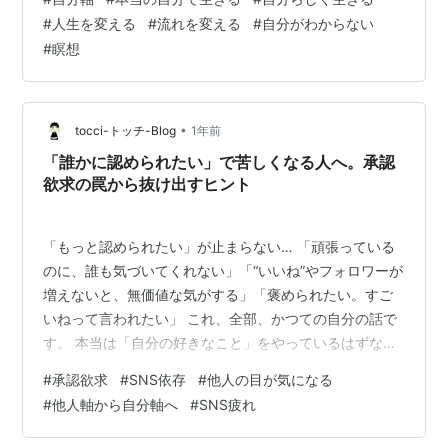
な選択だけでなく、 実は、日常の小さな選択で 気づかな
#
人生を変える
#
流れを変える
#
自分がわからない
いうちにそうしていることも多いものです。 今日は、他
#
瞑想
人軸とはどういうものかや、 自分軸で生きるにはどうす
ればいいか、 また、人の意見に流されやすい人や、 人と
いると自…
•
tocci-トッチ-Blog
1年前
「誰かに認められたい」で苦しくなる人へ。承認
欲求の罠から抜け出すヒント
「もっと認められたい」が止まらない… 「頑張っている
のに、誰も気づいてくれない」「“いいね”やフォロワーが
増えないと、無価値な気がする」「褒められたい。すご
いねって言われたい」 これ、全部、かつての自分の話で
す。 本当は「自分の好きなこと」をやっているはずなの
に、いつしか「どう見られているか」が気になって、動
#
承認欲求
#
SNS依存
#
他人の目が気になる
けなくなっていく。 誰かに認められたい。でも、認めら
#
他人軸から自分軸へ
#
SNS疲れ
れないと虚しくなる。認められようと頑張るけど、心は
どんどん疲れていく──。 承認欲求が強すぎると、人生は