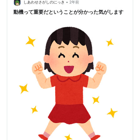
というわけなんですよ。 あと、行動だけできていたら で
•
しあわせさがしのにっき
2年前
きていると勘違…
動機って重要だということが分かった気がします