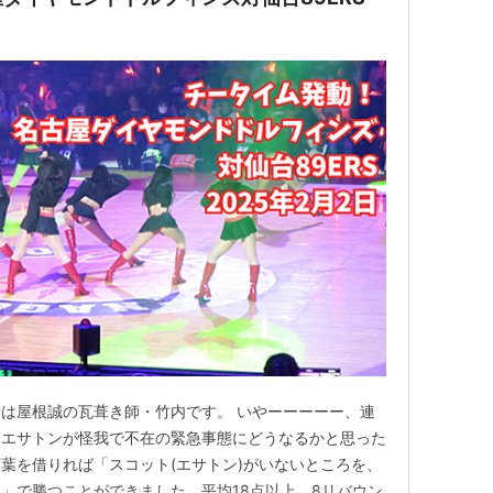
は屋根誠の瓦葺き師・竹内です。 いやーーーーー、連
・エサトンが怪我で不在の緊急事態にどうなるかと思った
葉を借りれば「スコット(エサトン)がいないところを、
」で勝つことができました。平均18点以上、8リバウン