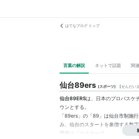
はてなブログ トップ
言葉の解説
ネットで話題
関
仙台89ers
(
スポーツ
)
【
せんだい
仙台89ERS
は、日本のプロバスケチ
ウンとする。
「
89ers
」の「89」は仙台市制施行
み、仙台のスタートを象徴する数字
愛称は「
ナイナーズ
」。