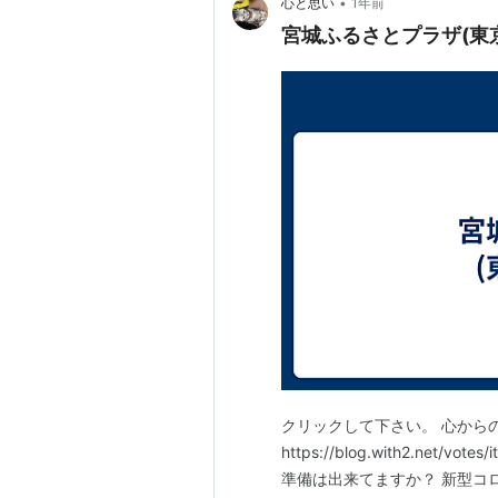
•
心と思い
1年前
ゼネラルマネージャー
宮城ふるさとプラザ(東
間橋健生
ヘッドコーチ
河内修斗
ロースター
＃1
高橋憲一
＃6
ライアン・ブラックウェル
＃7
吉田平
＃12
佐藤真哉
＃17
日下光
＃18
アンドリュー・エイカー
＃20
マイケル・シャペール
クリックして下さい。 心から
＃19
近藤雄治
https://blog.with2.net/vo
＃25 マーマドゥ・ディオウフ
準備は出来てますか？ 新型コ