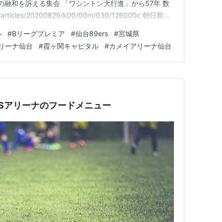
の融和を訴える集会 「ワシントン大行進」から57年 数
p/articles/20200829/k00/00m/030/126000c 朝日新聞
で 「ロタウイルス」の集団感染か 116人が腹痛や発…
ル
#
Bリーグプレミア
#
仙台89ers
#
宮城県
それ以後のシーズンの活動を休止
リーナ仙台
#
霞ヶ関キャピタル
#
カメイアリーナ仙台
RSアリーナのフードメニュー