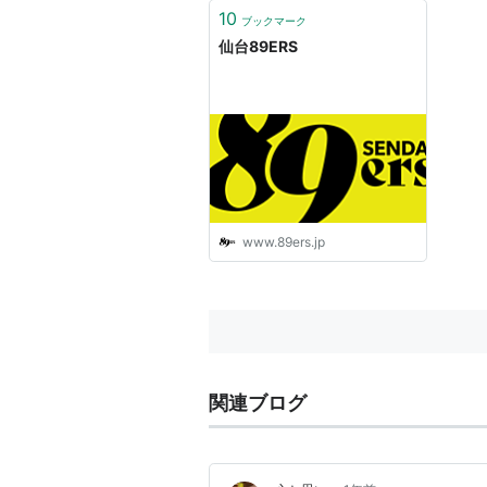
2005-06
4位
4位
10
ブックマーク
2006-07
5位
−
仙台89ERS
2007-08
東1位
3位
2008-09
東3位
1R
2009-10
東2位
1R
2010-11
−
*1
−
www.89ers.jp
2011-12
東6位
1R
2012-13
東7位
−
スタッフ
関連ブログ
球団代表
中村彰久