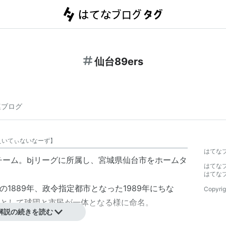
仙台89ers
連ブログ
えいてぃないなーず
】
はてな
ーム。bjリーグに所属し、宮城県仙台市をホームタ
はてな
はてな
の1889年、政令指定都市となった1989年にちな
Copyrig
として球団と市民が一体となる様に命名。
解説の続きを読む