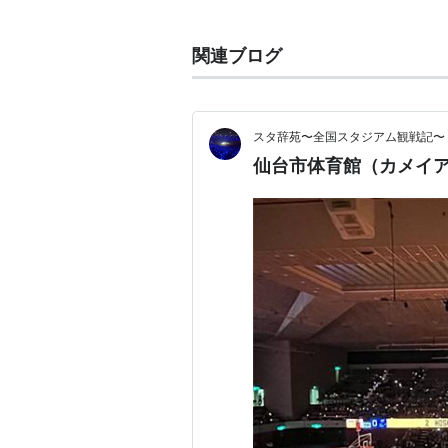
概要
関連ブログ
法人名
株式会社
仙台スポーツリンク
ホームタウン
スタ辞苑〜全国スタジアム観戦記〜
仙台市体育館（カメイア
宮城県仙台市
ホームアリーナ
仙台市体育館
チームカラー
ナイナーズイエロー
マスコットキャラクター
ティナ