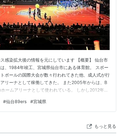
ス感染拡大後の情報を元にしています 【概要】 仙台市
は、1984年竣工、宮城県仙台市にある体育館。 スポー
ットボールの国際大会が数々行われてきた他、成人式が行
アリーナとして稼働してきた。 また2005年からは、B
のホームアリーナとして使われている。 しかし2012年に
ことで、仙台89ERSの主戦場はそちらに移っている。
#
仙台89ers
#
宮城県
6試合、ゼビオアリーナで24～26試合といった割り振り
もっと見る
イオフ