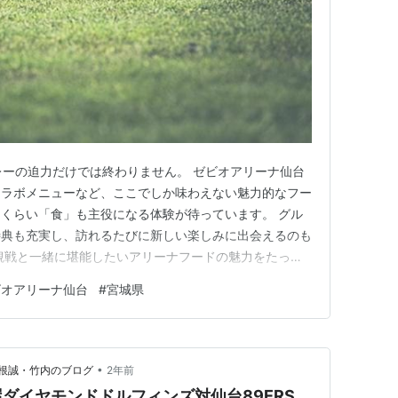
プレーの迫力だけでは終わりません。 ゼビオアリーナ仙台
コラボメニューなど、ここでしか味わえない魅力的なフー
くらい「食」も主役になる体験が待っています。 グル
特典も充実し、訪れるたびに新しい楽しみに出会えるのも
観戦と一緒に堪能したいアリーナフードの魅力をたっぷ
い仙台89ERSアリーナのフードメニュー 89ERSの特製
ビオアリーナ仙台
#
宮城県
スペシャルフードをチェック 飲食の持ち込みルールと支
のおすす…
•
根誠・竹内のブログ
2年前
ダイヤモンドドルフィンズ対仙台89ERS