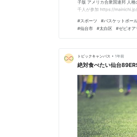
子版 アメリカ合衆国連邦 人種
＃31
大西裕之
千人が参加 https://mainichi.j
デジタル 宮城県塩釜市の小学校
#
スポーツ
#
バスケットボー
*1
:
東日本大震災の影響でチームは
#
仙台市
#
太白区
#
ゼビオア
•
トピックキャンバス
1年前
絶対食べたい仙台89E