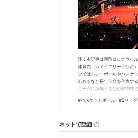
オフィシャルソング
注：本記事は新型コロナウイル
体育館（カメイアリーナ仙台）
Once in A Lifetime
ツではバレーボールやバスケ
われるなど長年仙台を代表する
沿革
リーグに所属する仙台89ERS
2005年 bjリーグ参戦。
ゼビオアリーナ仙台が開業した
#
バスケットボール
#
Bリーグ
現在ではカメイアリーナで4～
順位
になっている。 ただし202…
ネットで話題
年度
レギュラーシーズン
プレ