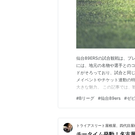
仙台89ERSの試合観戦は、
には、地元の名物や選手との
ドがそろっており、試合と同じ
メイベントやチケット連動の
大きな魅力。 この記事では、
りとご紹介します。 絶対食べた
#
Bリーグ
#
仙台89ers
#
ゼ
グルメを体験しよう 試合日の
払い方法 ゼビオアリーナ仙台 
トライアスリート屋根屋、四代目屋
チータイム発動！名古屋