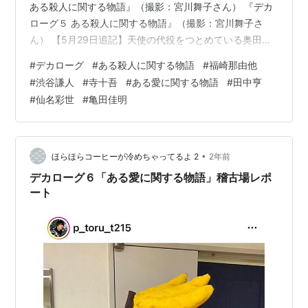
ある殺人に関する物語』（撮影：宮川舞子さん） 『デカ
ローグ５ ある殺人に関する物語』（撮影：宮川舞子さ
ん） 【5月29日追記】天使の代役をつとめている奥田一
平くんの可愛いポスト。 亀ちゃんの分身（奥はリアル）
#
デカローグ
#
ある殺人に関する物語
#
福崎那由他
https://x.com/pei_kuro/status/179565906276558453
#
渋谷謙人
#
寺十吾
#
ある愛に関する物語
#
田中亨
2?s=46 うちの亀ちゃん🐢 この子を買った日、新国立劇
#
仙名彩世
#
亀田佳明
場小劇場（『骨と十字架』）でほんものの亀ちゃんにお
会いしたという奇跡の亀ちゃんです。 🦴骨と十字架
Keep…
•
ほらほらコーヒーが冷めちゃってるよ 2
2年前
デカローグ６「ある愛に関する物語」稽古場レポ
ート