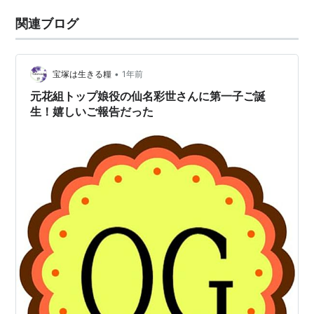
関連ブログ
•
宝塚は生きる糧
1年前
元花組トップ娘役の仙名彩世さんに第一子ご誕
生！嬉しいご報告だった