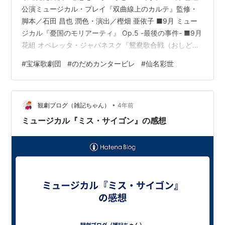
公演ミュージカル・プレイ『双曲線上のカルテ』監修・
脚本／石田 昌也 潤色・演出／樫畑 亜依子 ■9月 ミュー
ジカル『憂国のモリアーティ』 Op.5 -最後の事件- ■9月
花組 オペレッタ・ジャパネスク『鴛鴦歌合戦（おしどり
うたがっせん）』脚本・演出／小柳 奈穂子 ネオ・ロマン
#
宝塚歌劇団
#
のだめカンタービレ
#
仙名彩世
チック・レビュー『GRAND MIRAGE!』作・演出／岡田
敬二 ■9月 アナスタシア ■10月 MANA-TRIP ■10月
『スリル・ミー』 ■10月 ミュージカル『のだめカンター
•
ビレ』 ■9月 雪組公演ミュージカル・プレイ『双曲線上
観劇ブログ（雑記ちゃん）
4年前
のカルテ』監修・脚本／石田 …
ミュージカル『ミス・サイゴン』の感想