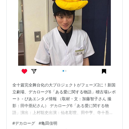
全十篇完全舞台化の大プロジェクトがフェーズ2に！新国
立劇場、デカローグ6「ある愛に関する物語」稽古場レポ
ート - ぴあエンタメ情報 （取材・文：加藤智子さん 撮
影：田中亜紀さん） デカローグ6「ある愛に関する物
語」演出：上村聡史出演：仙名彩世、田中亨、寺十吾、
名越志保、斉藤直樹、内田健介、亀田佳明 田中亨くんの
#
デカローグ
#
亀田佳明
トメクと仙名彩世さんのマグダ、楽しみすぎる。亀田佳