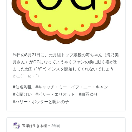
昨日の8月21日に、元月組トップ娘役の海ちゃん（海乃美
月さん）がOGになってようやくファンの前に動く姿が出
ましたねΣ（ﾟ∀ﾟ*) インスタ開始してくれないでしょう
か…(´・ω・`)
#
仙名彩世
#
キャッチ・ミー・イフ・ユー・キャン
#
安蘭けい
#
ビリー・エリオット
#
白羽ゆり
#
ハリー・ポッターと呪いの子
•
宝塚は生きる糧
2年前