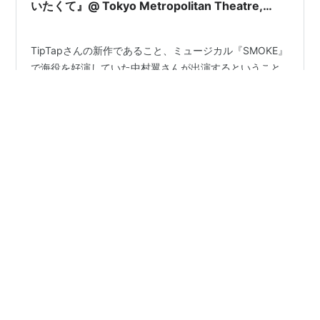
いたくて』@ Tokyo Metropolitan Theatre,
Tokyo《2021.12.11ソワレ》
TipTapさんの新作であること、ミュージカル『SMOKE』
で海役を好演していた中村翼さんが出演するということ
で気になっていたミュージカル『20年後のあなたに会い
たくて』。公演期間は2021年12月9日から2021年12月12
日までととても短いランだったのですが、張り切って先
行抽選でチケットを取って東京芸術劇場シアターウエス
#
観劇レポ
#
ミュージカル
#
TipTap
#
上田一豪
トへ行って参りました。先に結論を書くと、観に行って
#
小澤時史
#
田村良太
#
仙名彩世
大正解！この季節にぴったりで温かく愛に溢れた優しい
作品で大満足でした。キャストのみなさまは下記の通
り。ちなみに劇場入場時に配布されたパンフレットには
役名は記載されていなかったので、勝手に私が付けた役
•
宝塚は生きる糧
5年前
名であることをご了承くださ…
妃海風＆仙名彩世 実咲凛音と歌姫元トップ娘役が
轟悠最後の主演作に現る！