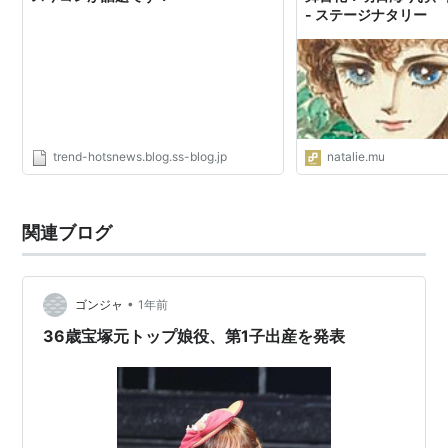
- ステージナタリー
trend-hotsnews.blog.ss-blog.jp
natalie.mu
関連ブログ
•
ゴンジャ
1年前
36歳宝塚元トップ娘役、第1子出産を発表