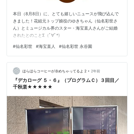
本日（8月8日）に、とても嬉しいニュースが飛び込んで
きました！花組元トップ娘役のゆきちゃん（仙名彩世さ
ん）とミュージカル界のスター・海宝直人さんがご結婚
されたとのことΣ（ﾟ∀ﾟ*)
#
仙名彩世
#
海宝直人
#
仙名彩世 永谷園
•
ほらほらコーヒーが冷めちゃってるよ 2
2年前
『デカローグ ５・６』（プログラムＣ）３回目／
千秋楽★★★★★