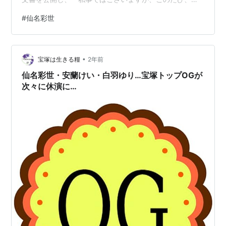
しい命が誕生しましたことをご報告申し上げます」と発
#
仙名彩世
表。「日々の成長に寄り添いながら、その一瞬一瞬を大
切に重ねてまいりたいと思います」と記した。 夫の海宝
も同日に自身のXを更新し、第1子の誕生を報告した。
•
「新たに始まる日々に、感謝と責任を強く感じておりま
宝塚は生きる糧
2年前
す」と思いを吐露。「これからも様々な経験を糧に、役
仙名彩世・安蘭けい・白羽ゆり…宝塚トップOGが
者としてさらに深く表現を追求し、…
次々に休演に…