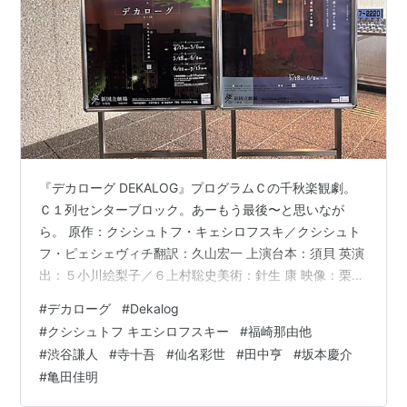
『デカローグ DEKALOG』プログラムＣの千秋楽観劇。
Ｃ１列センターブロック。あーもう最後〜と思いなが
ら。 原作：クシシュトフ・キェシロフスキ／クシシュト
フ・ピェシェヴィチ翻訳：久山宏一 上演台本：須貝 英演
出：５小川絵梨子／６上村聡史美術：針生 康 映像：栗山
聡之 照明：松本大介 音楽：阿部海太郎 音響：加藤 温 衣
#
デカローグ
#
Dekalog
裳：前田文子 ヘアメイク：鎌田直樹演出助手：長町多寿
#
クシシュトフ キエシロフスキー
#
福崎那由他
子／西 祐子 舞台監督：濵野貴彦 清水浩志 総合舞台監
#
渋谷謙人
#
寺十吾
#
仙名彩世
#
田中亨
#
坂本慶介
督：齋藤英明 『デカローグ ５・６』（プログラムＣ）初
#
亀田佳明
日の感想『デカローグ ５・６』２回目の感想🚕🍰デカロ
ーグ５（プログラムＣ） ある殺人に関する物語 演出：小