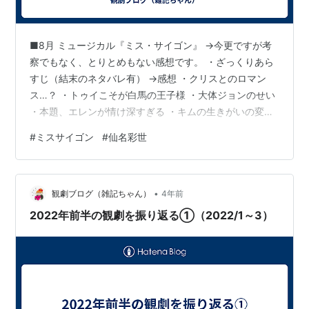
■8月 ミュージカル『ミス・サイゴン』 →今更ですが考
察でもなく、とりとめもない感想です。 ・ざっくりあら
すじ（結末のネタバレ有） →感想 ・クリスとのロマン
ス…？ ・トゥイこそが白馬の王子様 ・大体ジョンのせい
・本題、エレンが情け深すぎる ・キムの生きがいの変遷
・ざっくりあらすじ（結末のネタバレ有） 【一幕】１９
#
ミスサイゴン
#
仙名彩世
７０年代のベトナム戦争末期、戦災孤児の少女キムは陥
落直前のサイゴンでエンジニアが経営するキャバレーで
働くことに。キムの勤務初日に、戦友ジョンからけしか
•
けられて厭世気味のアメリカ兵クリスと出会い、一夜を
観劇ブログ（雑記ちゃん）
4年前
過ごして二人はお互い強く思いあいながら生きていこう
2022年前半の観劇を振り返る①（2022/1～3）
とする。キムを追ってきた昔の許…