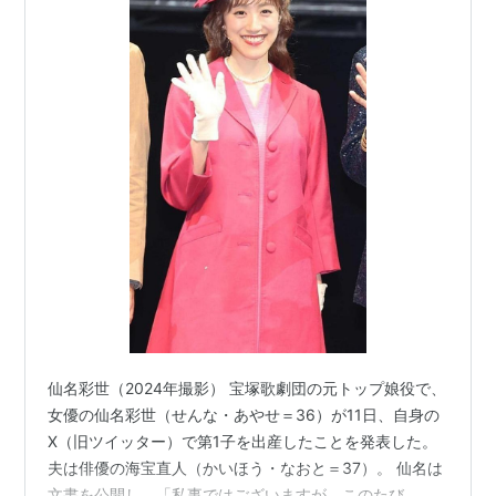
仙名彩世（2024年撮影） 宝塚歌劇団の元トップ娘役で、
女優の仙名彩世（せんな・あやせ＝36）が11日、自身の
X（旧ツイッター）で第1子を出産したことを発表した。
夫は俳優の海宝直人（かいほう・なおと＝37）。 仙名は
文書を公開し、「私事ではございますが、このたび、新