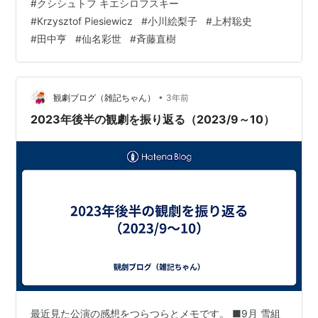
#
クシシュトフ キエシロフスキー
明 さん（天使）の姿も！ 「スーツ姿のビジネスマンから
#
Krzysztof Piesiewicz
#
小川絵梨子
#
上村聡史
チンピラ風の男ほか、個性の異なる三人の恋人たちを演
#
田中亨
#
仙名彩世
#
斉藤直樹
じ分けるのは斉藤直樹さん」って。嫌な感じのひとでも
色気ありそう。楽しみーー。 「十篇すべてに出演し、さ
まざまな姿で各話の主人公たちの周…
•
観劇ブログ（雑記ちゃん）
3年前
2023年後半の観劇を振り返る（2023/9～10）
最近見た公演の感想をつらつらとメモです。 ■9月 雪組