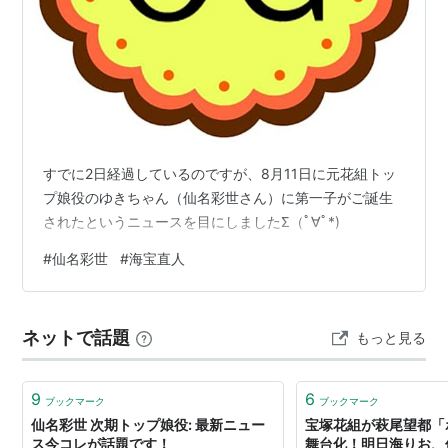
すでに2日経過しているのですが、8月11日に元花組トッ
プ娘役のゆきちゃん（仙名彩世さん）に第一子がご誕生
されたというニュースを目にしましたΣ（ﾟ∀ﾟ*)
#
仙名彩世
#
海宝直人
ネットで話題
もっと見る
9
6
ブックマーク
ブックマーク
仙名彩世 次期トップ娘役: 最新ニュー
宝塚花組が萩尾望都「
ス今コレが話題です！
舞台化！明日海りお、