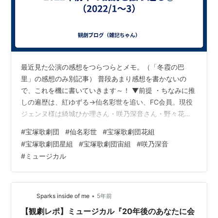
最近見た公演の感想をつらつらとメモ。（「冬霞の巴
里」の感想のみ別記事） 普段あまり感想を書かないの
で、これを機に書いていきます～！ ▼前提 ・ちなみに推
しの遍歴は、紅ゆずる→仙名彩世を追い、FC会員。現役
ジェンヌ様は綺城ひか理さん・咲乃深音さん・野々花ひ
まりさんをメインに応援しております（5組全部見ていま
#
宝塚歌劇団
#
仙名彩世
#
宝塚歌劇団花組
す） ・他ジャンルは７ＯＲＤＥＲメインに見ています。
#
宝塚歌劇団星組
#
宝塚歌劇団宙組
#
咲乃深音
■1月 花組公演 忠臣蔵ファンタジー『元禄バロックロッ
#
ミュージカル
ク』 作・演出／谷 貴矢 レビュー・アニバーサリー『The
Fascination（ザ ファシネイション）!』-花組誕生100周
年 そして未来へ- 作・演出／中村 一徳 ■1月 TRUM…
•
Sparks inside of me
5年前
【観劇レポ】ミュージカル『20年後のあなたに会