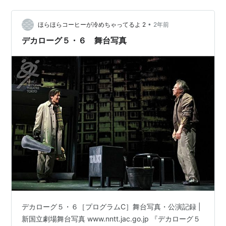
川絵梨子 ＜…
•
ほらほらコーヒーが冷めちゃってるよ 2
2年前
デカローグ５・６ 舞台写真
デカローグ５・６［プログラムC］舞台写真・公演記録 |
新国立劇場舞台写真 www.nntt.jac.go.jp 『デカローグ５