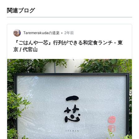
関連ブログ
•
Taremerakudaの道楽
2年前
『ごはんや一芯』行列ができる和定食ランチ - 東
京 / 代官山