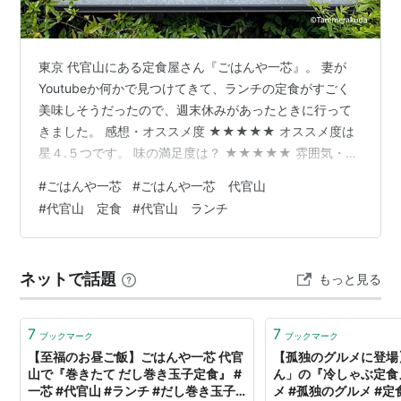
東京 代官山にある定食屋さん『ごはんや一芯』。 妻が
Youtubeか何かで見つけてきて、ランチの定食がすごく
美味しそうだったので、週末休みがあったときに行って
きました。 感想・オススメ度 ★★★★★ オススメ度は
星４.５つです。 味の満足度は？ ★★★★★ 雰囲気・清
潔感は？ ★★★★☆ 店員さんは感じがよいか？
#
ごはんや一芯
#
ごはんや一芯 代官山
★★★★☆ 家族・友人と再来店したいか？ ★★★★★
#
代官山 定食
#
代官山 ランチ
味は確かに美味しい 豚の角煮がオススメ 価格帯は1300
円～2000円台 待ち時間が長いのが難点 アクセス・待ち
時間 東急東横線「代官山」駅から徒歩3分ほどのとこ
ネットで話題
もっと見る
ろ、飯倉屋敷の前にあります。 >>Googleマップ ランチ
は11:…
7
7
ブックマーク
ブックマーク
【至福のお昼ご飯】ごはんや一芯 代官
【孤独のグルメに登場
山で『巻きたて だし巻き玉子定食』 #
ん」の『冷しゃぶ定食
一芯 #代官山 #ランチ #だし巻き玉子 #
メ #孤独のグルメ #定