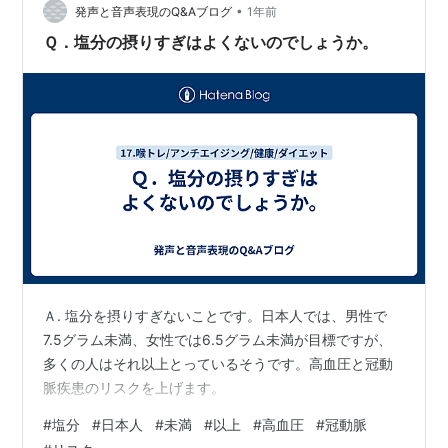
•
のうちに伸ばしたい数&図形センスをみがく (子供の科学
発声と音声表現のQ&Aブログ
1年前
ビジュアル図鑑) 👦「オネェさん、“18歳未満は入場でき
Ｑ．塩分の摂りすぎはよくないのでしょうか。
ません”って書いてたん…
Ａ. 塩分を摂りすぎないことです。日本人では、男性で
7.5グラム未満、女性では6.5グラム未満が目標ですが、
多くの人はそれ以上とっているそうです。高血圧と冠動
脈疾患のリスクを上げます。
#
塩分
#
日本人
#
未満
#
以上
#
高血圧
#
冠動脈