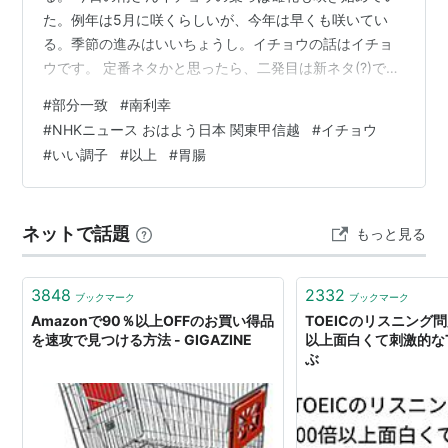
た。例年は5月に咲くらしいが、今年は早くも咲いてい
る。季節の進みはいいちょうし。イチョウの話はイチョ
ウです。 定番ネタかと思ったら、二発目は新ネタ(?)であ
った。いつもは秋に放つのに春にも結構放っているの
#
部分一致
#
南利幸
ね、胃腸がらみ、もとい、イチョウ絡みで。 なお私の母
#
NHKニュース おはよう日本 関東甲信越
#
イチョウ
校の校章はイチョウがモチーフである。
#
いい調子
#
以上
#
胃腸
ネットで話題
もっと見る
3848
2332
ブックマーク
ブックマーク
Amazonで90％以上OFFのお買い得品
TOEICのリスニング
を速攻で見つける方法 - GIGAZINE
以上面白くて刺激的な
ぶ