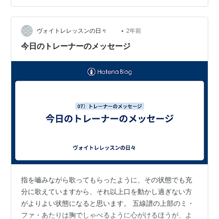
かさらに微妙になります。 が、この問題はまた次の機会
に。 さて、問題に戻ります。 6歳以上は有料 これは、6
歳も有料であり、逆に5歳以下（6歳未満）は無料である
•
ヴォイトレレッスンの日々
2年前
ことを伝え…
今日のトレーナーのメッセージ
指を嚙みながら歌ってもらったように、その状態でも充
分に歌えていますから、それ以上口を動かし過ぎない方
がよりよい状態になると思います。 五線譜の上部のミ・
ファ・あたりは胸でしゃべるように心がけるほうが、よ