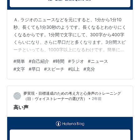
Ａ. ラジオのニュースなどを元にすると、1分から1分10
秒、長くても1分30秒のようです。長くなるとわかりにく
くなるからです。1分間で文字にして、300字から400字
くらいになり、さらに早口だと多くなります。3分間スピ
ーチといっても、1000字以上になるわけです。簡単に、
であれば1分間くらいで充分でしょう。
#
簡単
#
自己紹介
#
時間
#
ラジオ
#
ニュース
#
文字
#
早口
#
スピーチ
#
以上
#
充分
夢実現・目標達成のための考え方と心身声のトレーニング
•
（旧：ヴォイストレーナーの選び方）
2年前
高い声