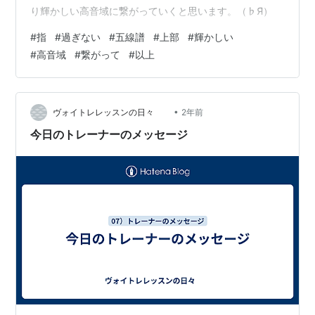
り輝かしい高音域に繋がっていくと思います。（♭Я）
#
指
#
過ぎない
#
五線譜
#
上部
#
輝かしい
#
高音域
#
繋がって
#
以上
•
ヴォイトレレッスンの日々
2年前
今日のトレーナーのメッセージ