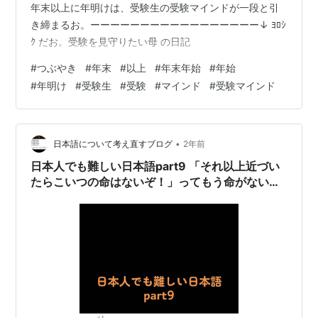
年末以上に年明けは、受験生の受験マインドが一段と引
き締まるお。ーーーーーーーーーーーーーーーーー↓ ﾖﾛｼ
ｸ だお。受験を見守りたい母 の日記
#
つぶやき
#
年末
#
以上
#
年末年始
#
年始
#
年明け
#
受験生
#
受験
#
マインド
#
受験マインド
•
日本語について考え直すブログ
2年前
日本人でも難しい日本語part9 「それ以上近づい
たらこいつの命はないぞ！」ってもう命がないん
じゃないの？