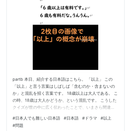
partb 本日、紹介する日本語はこちら。 「以上」 この
「以上」と言う言葉はしばしば「含むのか・含まないの
か」と混乱を招く言葉です。 18歳以上は大人である。 こ
の時、18歳は大人かどうか、という混乱です。 こうした
クイズが世の中に広く伝わったことで、いまさら間違え
るという人は少なくなったかと思います。 「以上」はそ
#
日本人でも難しい日本語
#
日本語
#
ドラマ
#
以上
の数字を含みます。 20歳以上は20歳を含みます。 一方
#
問題
で、20歳より上と言われると20歳は含むのか含まないの