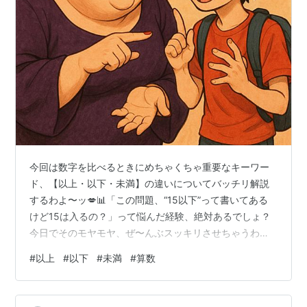
今回は数字を比べるときにめちゃくちゃ重要なキーワー
ド、【以上・以下・未満】の違いについてバッチリ解説
するわよ〜ッ💋📊「この問題、“15以下”って書いてある
けど15は入るの？」って悩んだ経験、絶対あるでしょ？
今日でそのモヤモヤ、ぜ〜んぶスッキリさせちゃうわ
よ〜ッ✨ 🔍この記事では：「以上・以下・未満の違いっ
#
以上
#
以下
#
未満
#
算数
て？」「“含む”とか“含まない”ってどういうこと？」 そん
なややこし〜〜言葉を、オネェとぼうやが図と会話でわ
かりやすく整理していくわよ📏🧠💡 算数の図鑑: 小学生