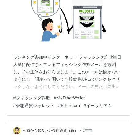
ランキング参加中インターネット フィッシング詐欺毎日
大量に配信されているフィッシング詐欺メールを観測
し、その正体をお知らせします。このメールは開かない
ようにし、間違って開いても接続先URLのリンクをクリ
ックしないようにしてください。メールの見た目差出
人： MyEtherWallet件名： 【重要なお知らせ】
#
フィッシング詐欺
#
MyEtherWallet
MyEtherWallet（マイイーサウォレット）ご利用確認のお
#
仮想通貨ウォレット
#
Ethereum
#
イーサリアム
願い本文：メールの正体メールの送信元： China
（EightJoy Networks LLC） EightJoy Networks LLC
（中国のホスティング企業）のネットワークに接続され
た端末から発信されています。URL…
•
ゼロから知りたい仮想通貨（仮）
2年前