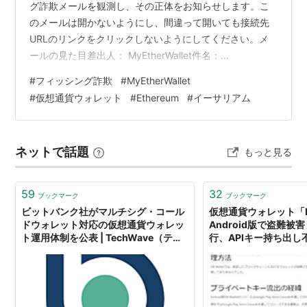
グ詐欺メールを観測し、その正体をお知らせします。こ
のメールは開かないようにし、間違って開いても接続先
URLのリンクをクリックしないようにしてください。メ
ールの見た目差出人： MyEtherWallet件名：
MyEtherWalletエアドロップを受け取ります！本文：メー
#
フィッシング詐欺
#
MyEtherWallet
ルの正体メールの送信元： Shenzhen, Guangdong,
#
仮想通貨ウォレット
#
Ethereum
#
イーサリアム
China （China Telecom） China Telecom （中国のプロ
バイダー）のネットワークに接続された広東省深セン市
の端末から発信されています。URLの接続先： United
ネットで話題
もっと見る
States （…
59
32
ブックマーク
ブックマーク
ビットバンク社がマルチシグ・コール
仮想通貨ウォレット「HB 
ドウォレット対応の仮想通貨ウォレッ
Android版で盗難被
ト運用体制を公表 | TechWave（テッ
行、APIキー持ち出し
クウェーブ）