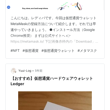
こんにちは。レディバです。今回は仮想通貨ウォレット
MetaMaskの登録方法について紹介します。それでは早
速やっていきましょう。 ●インストール方法（Google
Chrome推奨） まずは公式サイトへ 👉
https://metamask.io/ 下記画像赤枠内の「Download」を
クリック。※右上でもOK。 次に「Install MetaMask for
#
NFT
#
仮想通貨
#
仮想通貨ウォレット
#
メタマスク
Chrome」をクリック。 そうするとchromeウェブストア
に移動します。次に「Chromeに追加」をクリック。 す
ると、下記のポップアップ画面が出てくるので「拡張機
•
能を追加」をクリック。 これでインストールは完了で
Yuui-Log
5年前
す。こんな感じでキ…
【おすすめ】仮想通貨ハードウェアウォレット
Ledger