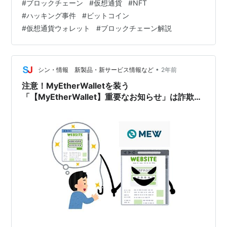
#
ブロックチェーン
#
仮想通貨
#
NFT
えそのサービスの発行元であっても改ざんすることはほ
#
ハッキング事件
#
ビットコイン
ぼ不可能と言われています。 ではブロックチェーンがな
#
仮想通貨ウォレット
#
ブロックチェーン解説
ぜ安全といえるのか、実際の事例から確認するととも
に、ブロックチェーンの仕組みを体験するのにおすすめ
の方法もご紹介していきます。 ブロックチェーンは本当
に安全なのか ビットコインにおけるブロックチ…
•
シン・情報 新製品・新サービス情報など
2年前
注意！MyEtherWalletを装う
「【MyEtherWallet】重要なお知らせ」は詐欺で
す