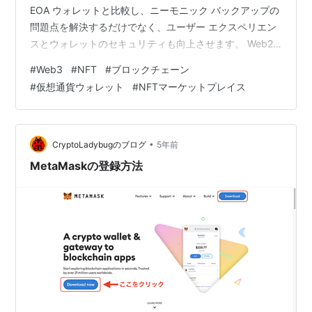
EOA ウォレットと比較し、ニーモニック バックアップの
問題点を解決するだけでなく、ユーザー エクスペリエン
スとウォレットのセキュリティも向上させます。 Web2
レベルでは、将来的には web3 のトラフィック入口にな
#
Web3
#
NFT
#
ブロックチェーン
ると予想されます。 EOAウォレットの競争環境 現在ま
#
仮想通貨ウォレット
#
NFTマーケットプレイス
で、イーサリアムネットワーク上で作成されたウォレッ
トアカウントのほとんどは、秘密鍵を介してユーザーが
直接管理するEOA（外部所有アカウント）タイプに属し
ています。ウォレットアカウントは、秘密鍵をランダム
•
CryptoLadybugのブログ
5年前
に生成し、そ…
MetaMaskの登録方法