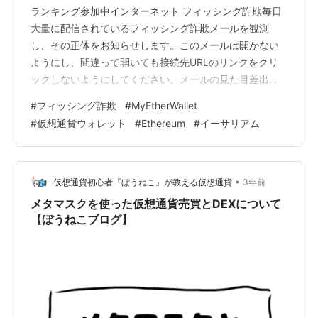
ランキング参加中インターネット フィッシング詐欺毎日
大量に配信されているフィッシング詐欺メールを観測
し、その正体をお知らせします。このメールは開かない
ようにし、間違って開いても接続先URLのリンクをクリ
ックしないようにしてください。メールの見た目差出
人： MyEtherWallet件名： 【MyEtherWallet】重要なお
#
フィッシング詐欺
#
MyEtherWallet
知らせ本文：メールの正体メールの送信元： Taipei,
#
仮想通貨ウォレット
#
Ethereum
#
イーサリアム
Taipei City, Taiwan （Sony Network Taiwan） Sony
Network Taiwan （日本のプロバイダーの台湾拠点）の
ネットワークに接続された台北市（台湾）の端末から発
信され…
•
仮想通貨初心者『ぼうねこ』が教える仮想通貨
3年前
メタマスクを使った仮想通貨売買とDEXについて
【ぼうねこブログ】