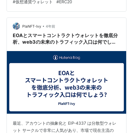
#
仮想通貨ウォレット
#
ERC20
過去に約30万倍を達成した ぺぺコイン（$PEPE）の価格
推移 リスクを承知で爆益を狙うならDEX そもそもメタマ
スクとDEXってなに？ DEXで取引をするメリット ネット
で検索する…
•
PlaNFT-Ivy
4年前
EOAとスマートコントラクトウォレットを徹底分
析、web3の未来のトラフィック入口は何でしょ
う?
最近、アカウントの抽象化と EIP-4337 は分散型ウォレ
ット サークルで非常に人気があり、市場で現在主流の