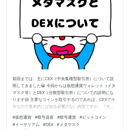
前回までは、主にCEX（中央集権型取引所）について説
明してきました😀 今回からは仮想通貨ウォレット（メタ
マスク等）とDEX（分散型取引所）についての説明にな
ります😃 主要なコインを取引するのであれば、CEXで十
分なので基本的には知る必要のない内容ですが、『大手
取引所上場前の草コイン・魔界コインの取引をしたい』
#
仮想通貨
#
暗号資産
#
暗号通貨
#
ビットコイン
人にとっては重要な内容です。 いちばん重要な話 なぜ危
#
イーサリアム
#
DEX
#
メタマスク
険を犯してまでメタマスクとDEXで取引をするのか？？