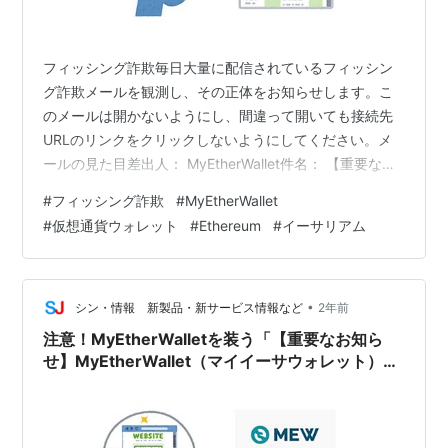
フィッシング詐欺毎日大量に配信されているフィッシン
グ詐欺メールを観測し、その正体をお知らせします。こ
のメールは開かないようにし、間違って開いても接続先
URLのリンクをクリックしないようにしてください。メ
ールの見た目差出人： MyEtherWallet件名： 【重要なお
知らせ】MyEtherWallet ご利用確認のお願い本文：メー
#
フィッシング詐欺
#
MyEtherWallet
ルの正体メールの送信元： Taizhou, Jiangsu, China
#
仮想通貨ウォレット
#
Ethereum
#
イーサリアム
（China Telecom） China Telecom （中国のプロバイダ
ー）のネットワークに接続された江蘇省泰州市の端末か
ら発信されています。URLの接続先： United States …
•
シン・情報 新製品・新サービス情報など
2年前
注意！MyEtherWalletを装う「【重要なお知ら
せ】MyEtherWallet（マイイーサウォレット）ご
利用確認のお願い」は詐欺です