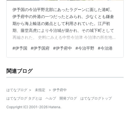
伊予国の今治平野北部にあったラグーンに面した港町。
伊予府中の外港の一つだったとみられ、少なくとも鎌倉
期から海上輸送の拠点として利用されていた。江戸初
期、藤堂高虎により今治城が築かれ、その城下町として
再編された。 史料にみえる中世今治津 今治津の所在地
今治津の周辺 今治津と海上勢力 参考文献 史料にみえる
#
伊予国
#
伊予国府
#
伊予府中
#
今治平野
#
今治港
中世今治津 鎌倉後期、弘安九年（１２８６）三月以前と
みられる年に作成された紙背文書に「今治津」がみえ
る。同文書には、伊予国の国衙近郊で開催された「八十
関連ブログ
一品道場供養」という儀式のために、必要な道具を奈良
から「今治津」へ搬送するなどの内容が記されている。
ここから、「今治津」が物資の輸送に利用された…
はてなブログ
>
未指定
>
伊予府中
はてなブログ タグとは
ヘルプ
開発ブログ
はてなブログトップ
Copyright (C) 2001-
2026
Hatena.