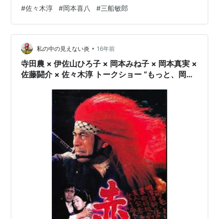
#
佐々木淳
#
岡本喜八
#
三船敏郎
•
私の中の見えない炎
16年前
寺田農 × 伊佐山ひろ子 × 岡本みね子 × 岡本真実 ×
佐藤闘介 × 佐々木淳 トークショー “もっと、岡本
喜八を！” レポート・『座頭市と用心棒』『肉
弾』『大誘拐』『吶喊』（2）