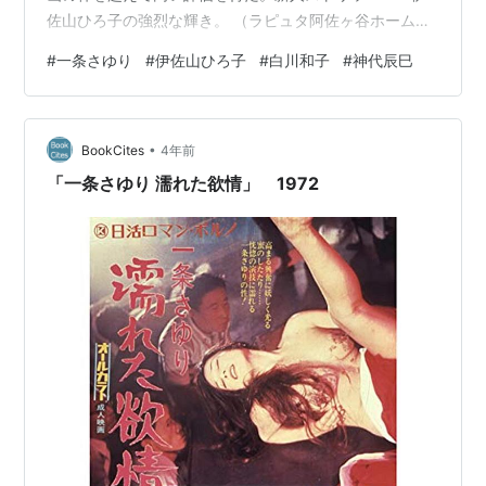
佐山ひろ子の強烈な輝き。 （ラピュタ阿佐ヶ谷ホームペ
ージより引用） 監督：神代辰巳 出演：一条さゆり/伊佐
#
一条さゆり
#
伊佐山ひろ子
#
白川和子
#
神代辰巳
山ひろ子/白川和子/絵沢萠子/高橋明/粟津號/中田カウス/
中田ボタン/小沢昭一 秋のラピュタ阿佐ヶ谷は『日本映画
監督プレゼンツ”時代と切り結ぶ”映画作家たち&「映画監
•
督って何だ！」』である。「映画監督って何だ！」も観
BookCites
4年前
ておきたかった〜。 さて、で西荻窪での用事の帰りに行
「一条さゆり 濡れた欲情」 1972
ってまいりました。 一条さ…