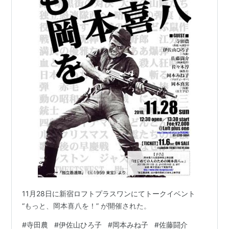
11月28日に新宿ロフトプラスワンにてトークイベント
“もっと、岡本喜八を！” が開催された。
#
寺田農
#
伊佐山ひろ子
#
岡本みね子
#
佐藤闘介