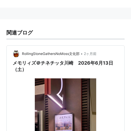
1971年、福岡女学院高等学校卒業。卒業後上京し、劇団
俳優小劇場付属養成所に入所する。翌年卒所し、日活ロ
マンポルノ「白い指の戯れ」で映画デビュー。その後、
数々の映画やテレビドラマに出演。
関連ブログ
ドラマ
「
江〜姫たちの戦国〜
」（2011年、NHK大河ドラマ)
•
RollingStoneGathersNoMoss文化部
2ヶ月前
メモリィズ＠チネチッタ川崎 2026年6月13日
（土）