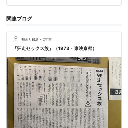
い。 田舎での暮らしはおおむね平板。時折舞い込む撮影
の手伝いや、客が撮った写真の現像・焼き増しの受付が
関連ブログ
主な仕事。 朝は借りている宿から…
•
邦画と銭湯
2年前
『狂走セックス族』（1973・東映京都）