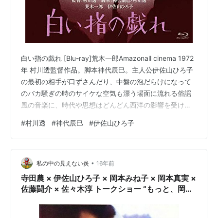
白い指の戯れ [Blu-ray]荒木一郎Amazonall cinema 1972
年 村川透監督作品。脚本神代辰巳。主人公伊佐山ひろ子
の最初の相手が口ずさんだり、中盤の泡だらけになって
のバカ騒ぎの時のサイケな空気も漂う場面に流れる俗謡
風の音楽に、時代や思想はどんどん西洋の影響を受けつ
つもなにか姿かたちや性は土俗的であるというような自
#
村川透
#
神代辰巳
#
伊佐山ひろ子
嘲のような、むなしくもカラッとしているような空気が
大いに流れ、神代監督の「青春の蹉跌」*1(1974)でショ
ーケンが口ずさむ斎太郎節やあるいは、大島渚監督の
•
「日本春歌考」(1967)的なものを感じたりもした。「日
私の中の見えない炎
16年前
本〜」では問題提起しまじめくさっていた感じが、もっ
寺田農 × 伊佐山ひろ子 × 岡本みね子 × 岡本真実 ×
と自…
佐藤闘介 × 佐々木淳 トークショー “もっと、岡本
喜八を！” レポート・『肉弾』『ブルークリスマ
ス』（3）