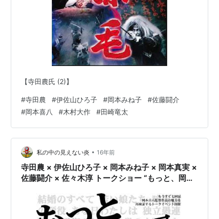
【寺田農氏 (2)】
#
寺田農
#
伊佐山ひろ子
#
岡本みね子
#
佐藤闘介
#
岡本喜八
#
木村大作
#
田崎竜太
•
私の中の見えない炎
16年前
寺田農 × 伊佐山ひろ子 × 岡本みね子 × 岡本真実 ×
佐藤闘介 × 佐々木淳 トークショー “もっと、岡本
喜八を！” レポート・『肉弾』『赤毛』（1）