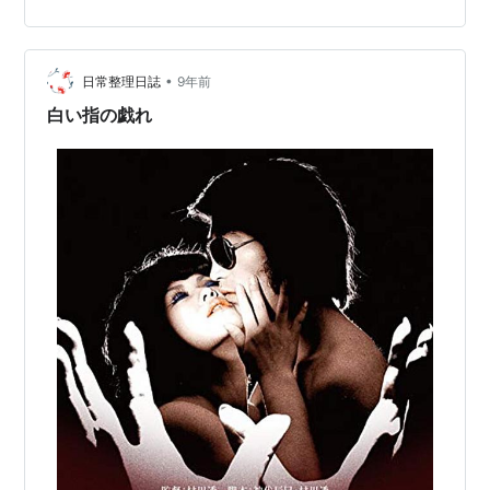
リー展開だ。「最初」は始まりを示すだけのものでしか
なくて、それ以上の意味はないということなのか。 登場
人物たちは、スリや窃盗をしたり、皆で乱痴気騒ぎをし
たりと、その場限りの刹那的な生き方をしている。まる
•
日常整理日誌
9年前
で生き急いでいるかのようだ。このあたりはア…
白い指の戯れ