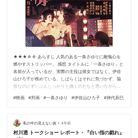
★★★☆☆ あらすじ 人気のある一条さゆりに敵愾心を
燃やすストリッパー。 感想 タイトルに「一条さゆり」と
名前が入っているが、実際の主役は彼女ではなく、伊佐
山ひろ子が務めている。しばらくはそれに気づかず、脇
役なのにずいぶんしっかりと描くのだなと思いながら見
てしまっていた。それだけ一条さゆりが業界ではスター
#
映画
#
邦画
#
一条さゆり
#
伊佐山ひろ子
#
神代辰巳
だったということなのだろう。 踊る菩薩 ストリッパー・
一条さゆりとその時代 作者:小倉孝保 講談社 Amazon 主
人公の最初の登場シーンはなかなかインパクトがあっ
•
た。薄着の派手な格好でずんずんと歩き、その後ろを大
私の中の見えない炎
4年前
きなトランクを抱えた男がついて行く。このトランクが
村川透 トークショー レポート・『白い指の戯れ』
いわゆるスーツケース的なもので…