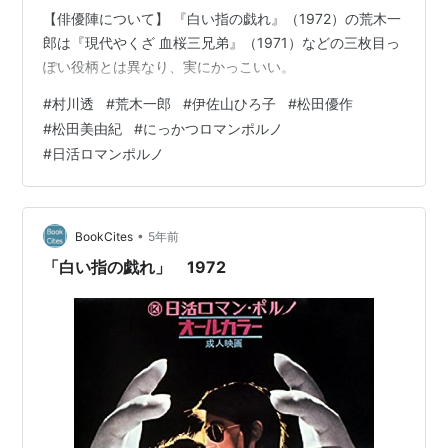
【俳優陣について】 『白い指の戯れ』（1972）の荒木一
郎は『現代やくざ 血桜三兄弟』（1971）などの三枚目っ
ぽい役柄とは異なり、実にかっこいい。
#
村川透
#
荒木一郎
#
伊佐山ひろ子
#
松田優作
#
松田美由紀
#
にっかつロマンポルノ
#
日活ロマンポルノ
•
BookCites
5年前
「白い指の戯れ」 1972