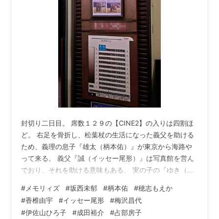
封切り二日目。 席数１２９の【CINE2】の入りは四割ほ
ど。 右足を骨折し、松葉杖の生活になった義父を助ける
ため、義理の息子『雄太（柄本佑）』が東京から海路や
って来る。 義父『誠（イッセー尾形）』は写真館を営ん
でおり、それを助ける意味もある。 実の子の『ゆき（穂
志もえか）』が行けなかったのは東京での仕事（中国人
#
メモリィズ
#
坂⻄未郁
#
柄本佑
#
穂志もえか
向けの観光ガイド）と娘の幼稚園があったから。 物語り
#
香椎由宇
#
イッセー尾形
#
梅沢昌代
は大分県竹田での義父と息子の日々、東京での妻と娘の
#
伊佐山ひろ子
#
成田裕介
#
占部房子
生活を静かに描く。 とりたてて事件が起きるわけではな