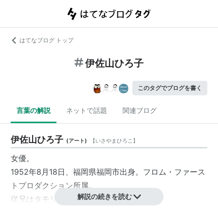
はてなブログ トップ
伊佐山ひろ子
このタグでブログを書く
言葉の解説
ネットで話題
関連ブログ
伊佐山ひろ子
(
アート
)
【
いさやまひろこ
】
女優。
1952年8月18日、福岡県福岡市出身。フロム・ファース
トプロダクション所属。
解説の続きを読む
従兄はタモリ。