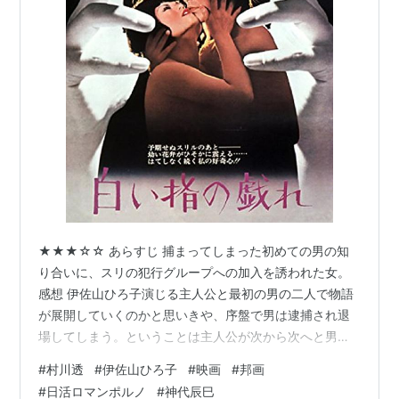
★★★☆☆ あらすじ 捕まってしまった初めての男の知
り合いに、スリの犯行グループへの加入を誘われた女。
感想 伊佐山ひろ子演じる主人公と最初の男の二人で物語
が展開していくのかと思いきや、序盤で男は逮捕され退
場してしまう。ということは主人公が次から次へと男を
乗り換えていく展開か、と思ったのだがそれも違って、
#
村川透
#
伊佐山ひろ子
#
映画
#
邦画
次の男で落ち着いてしまった。なんだか不思議なストー
#
日活ロマンポルノ
#
神代辰巳