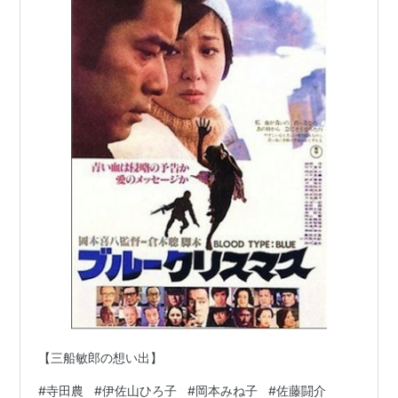
【三船敏郎の想い出】
#
寺田農
#
伊佐山ひろ子
#
岡本みね子
#
佐藤闘介