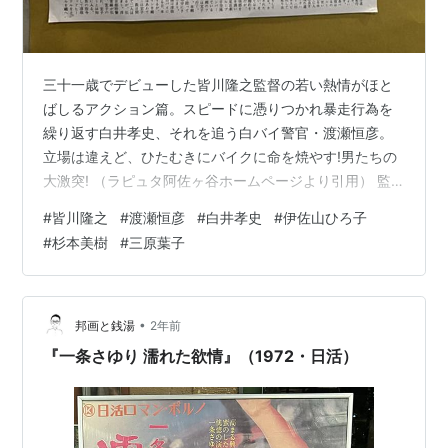
三十一歳でデビューした皆川隆之監督の若い熱情がほと
ばしるアクション篇。スピードに憑りつかれ暴走行為を
繰り返す白井孝史、それを追う白バイ警官・渡瀬恒彦。
立場は違えど、ひたむきにバイクに命を焼やす!男たちの
大激突! （ラピュタ阿佐ヶ谷ホームページより引用） 監
督：皆川隆之 出演：渡瀬恒彦/白井孝史/伊佐山ひろ子/杉
#
皆川隆之
#
渡瀬恒彦
#
白井孝史
#
伊佐山ひろ子
本美樹/三原葉子/戸浦六宏 ラピュタ阿佐ヶ谷2024年12月
#
杉本美樹
#
三原葉子
は渡瀬恒彦特集！ 濃い！ 晩年の渡瀬しか知らない人から
すりゃショッキングすぎ！ バイクで疾走する若者、そし
てそれを取り締まる白バイ。 若者は走り、そしてセック
スに興じる（にしてもバイクに男性性を感じる女性って
•
邦画と銭湯
2年前
のはわかるんですけど…
『一条さゆり 濡れた欲情』（1972・日活）