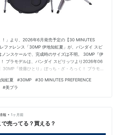
」より、2026年6月発売予定の【30 MINUTES
ツ プレファレンス「30MP 伊地知虹夏」が、バンダイ スピ
はノンスケールで、完成時のサイズは不明。 30MP『伊
 プラモデルは、バンダイ スピリッツより2026年06
on】30MP『後藤ひとり』ぼっち・ざ・ろっく！ プラモデ
】30MP『喜多郁代』ぼっち・ざ・ろっく！ プラモデル
地知虹夏
#
30MP
#
30 MINUTES PREFERENCE
オ】ぼっち・ざ・ろっく！｜2022年放送 30MP…
#
美プラ
•
情報
1ヶ月前
どこで売ってる？買える？