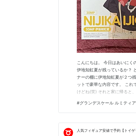
こんにちは。 今日はあいにくの
伊地知虹夏が残っているか？ 
ナーの棚に伊地知虹夏が２つ残
ットで豪華な内容です。 これ
けどね(笑) それと家に帰ると
グランデスケールになるなんて
#
グランデスケール ルミティア
ガンプラぐらいの大きさです。
ルミティアが１番だと思ってま
人気フィギュア安値で予約【トイゲッ