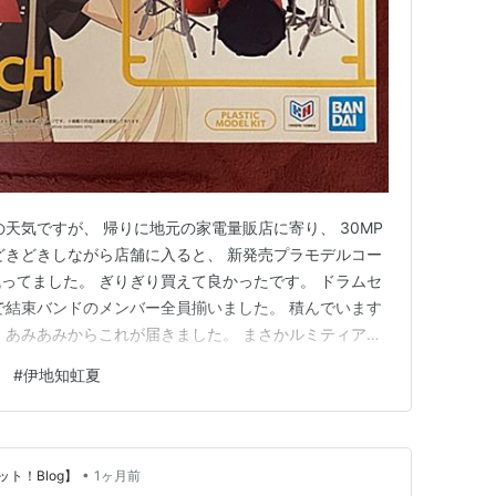
天気ですが、 帰りに地元の家電量販店に寄り、 30MP
どきどきしながら店舗に入ると、 新発売プラモデルコー
ってました。 ぎりぎり買えて良かったです。 ドラムセ
で結束バンドのメンバー全員揃いました。 積んでいます
、 あみあみからこれが届きました。 まさかルミティアが
思ってもいなかったので、 凄く嬉しいです。 箱がMG
#
伊地知虹夏
 ルミティアは可愛く美しい。 私はアルカナディアでは
す。…
•
ト！Blog】
1ヶ月前