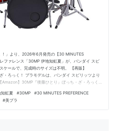
」より、2026年6月発売の【30 MINUTES
ツ プレファレンス「30MP 伊地知虹夏」が、バンダイ スピ
ンスケールで、完成時のサイズは不明。 【再販】
・ざ・ろっく！ プラモデルは、バンダイ スピリッツより
 【Amazon】30MP『後藤ひとり』ぼっち・ざ・ろっく！
azon】30MP『喜多郁代』ぼっち・ざ・ろっく！ プラ
地知虹夏
#
30MP
#
30 MINUTES PREFERENCE
onビデオ】ぼっち・ざ・ろっく！｜2022年放送 【再販】
#
美プラ