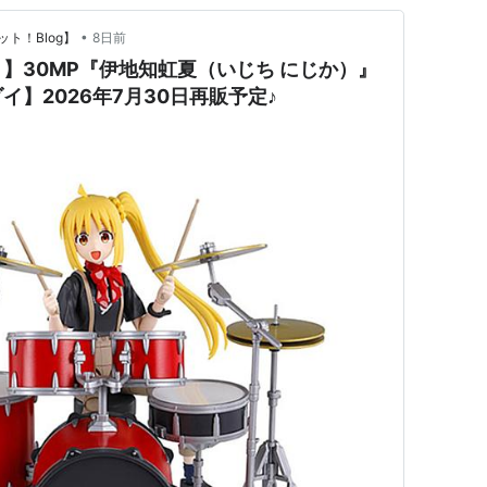
•
ト！Blog】
8日前
】30MP『伊地知虹夏（いじち にじか）』
】2026年7月30日再販予定♪