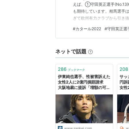
えば、①守田英正選手(No.13)
も期待しています。相馬選手
ぎて欧州有力クラブから引き
#
カタール2022
#
守田英正選
ネットで話題
286
208
ブックマーク
伊東純也選手、性被害訴えた
サッ
女性2人に2億円損賠請求
円訴
大阪地裁に提訴「増額の可能
女性
性も」
被害
の告
トコ
www.sankei.com
w