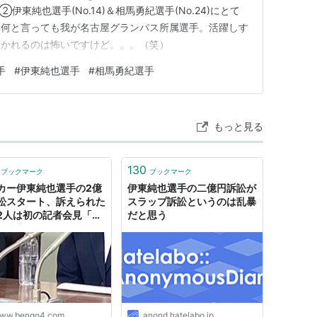
②伊東純也選手(No.14)＆相馬勇紀選手(No.24)にとて
は何と言っても我が名古屋グランパス所属選手。活躍しす
抜かれるのは怖いですけど。。。（笑）
手
#
伊東純也選手
#
相馬勇紀選手
もっと見る
130
ブックマーク
ブックマーク
カー伊東純也選手の2億
伊東純也選手の二億円訴訟が
訟スタート、訴えられた
スラップ訴訟というのは乱暴
2人は初の記者会見「性
だと思う
は事実」、選手側「女性
訴は虚偽」 - 弁護士ドッ
ムニュース
ww.bengo4.com
anond.hatelabo.jp