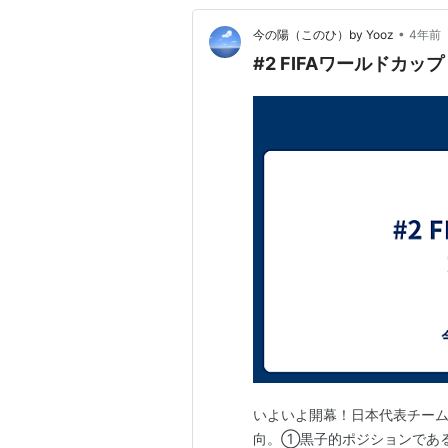
•
今の陽（このひ）by Yooz
4年前
#2 FIFAワールドカッ
いよいよ開幕！日本代表チー
向。①黒子的ポジションであ