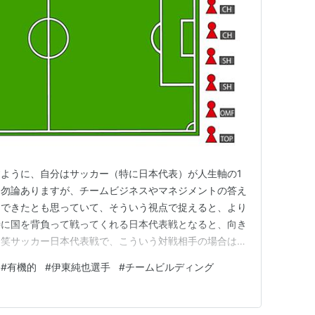
ように、自分はサッカー（特に日本代表）が人生軸の1
も勿論ありますが、チームビジネスやマネジメントの答え
んできたとも思っていて、そういう視点で捉えると、より
特に国を背負って戦ってくれる日本代表戦となると、向き
。笑サッカー日本代表戦で、こういう対戦相手の場合はど
で、交代も含めどのようにゲームをマネジメントするべき
#
有機的
#
伊東純也選手
#
チームビルディング
えたりします。 そういう視点で見たときに、今の日本
持った選手がいることを御…