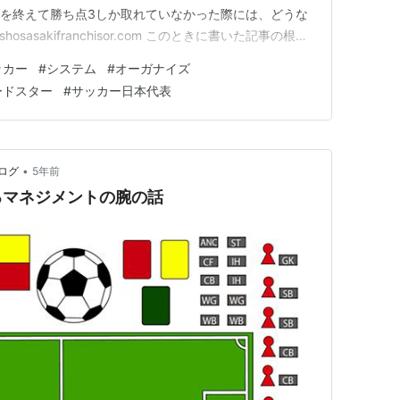
合を終えて勝ち点3しか取れていなかった際には、どうな
sasakifranchisor.com このときに書いた記事の根本
のですが、それでも唯一監督に対して称賛したい点として
ッカー
#
システム
#
オーガナイズ
てきたこと。 カタールW杯アジア最終予選で伊東純也
ードスター
#
サッカー日本代表
•
ログ
5年前
るマネジメントの腕の話