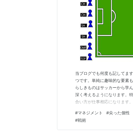
当ブログでも何度も記してます
つです。単純に趣味的な要素
らしきものはサッカーから学
深く考えるようになります。
合い方が仕事相応になります
の11人の組み合わせがベスト
#
マネジメント
#
尖った個性
か・・みたいなことも真剣に考
#
戦術
代表に強烈で唯一無二の個性を