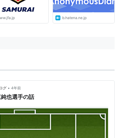
ww.jfa.jp
b.hatena.ne.jp
•
ログ
4年前
東純也選手の話