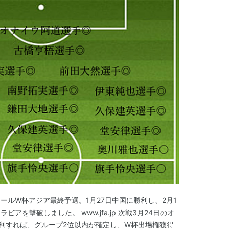
ールW杯アジア最終予選。1月27日中国に勝利し、2月1
アを撃破しました。 www.jfa.jp 次戦3月24日のオ
勝利すれば、グループ2位以内が確定し、W杯出場権獲得