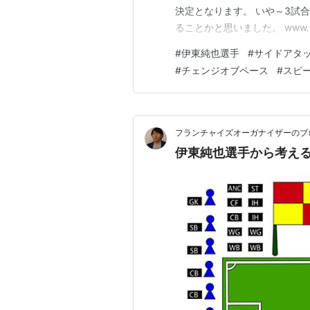
決定となります。 いや～3試
ることかと思いました。 www.sho
は、今もなお変わっていない
#
伊東純也選手
#
サイドアタ
は、伊東純也選手を起用し続け
#
チェンジオブペース
#
スピ
選手…
フランチャイズオーガナイザーのブ
伊東純也選手から考え