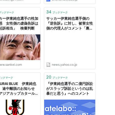
34
ブックマーク
ブックマーク
カー伊東純也選手の性加
サッカー伊東純也選手側の
惑 女性側の虚偽告訴は
『逆告訴』に対し、被害女性
起訴相当」 検審判断
側の代理人がコメント「裏付
け十分、虚偽告訴ではないと
確信」「SNSの誹謗中傷が追
い込んでいる」とも（MBS
ニュース） - Yahoo!ニュー
ス
ww.sankei.com
news.yahoo.co.jp
20
ブックマーク
ブックマーク
URAI BLUE 伊東純也
『伊東純也選手の二億円訴訟
 途中離脱のお知らせ
がスラップ訴訟というのは乱
Cアジアカップカタール
暴だと思う』へのコメント
3