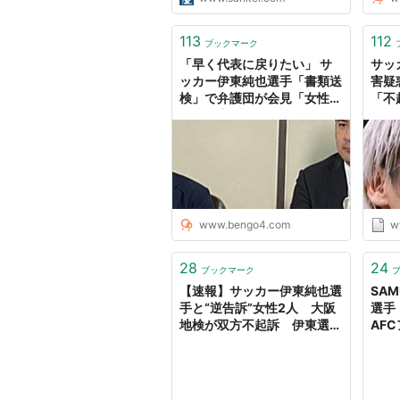
113
112
ブックマーク
「早く代表に戻りたい」 サ
サッ
ッカー伊東純也選手「書類送
害疑
検」で弁護団が会見「女性側
「不
が虚偽告訴罪で送検されたの
は大きい」 - 弁護士ドットコ
ムニュース
www.bengo4.com
w
28
24
ブックマーク
【速報】サッカー伊東純也選
SAM
手と“逆告訴”女性2人 大阪
選手
地検が双方不起訴 伊東選手
AF
側代理人は「思う存分活躍
202
を」女性側代理人は「検察審
査会へ申し立て予定」
（MBSニュース） - Yahoo!