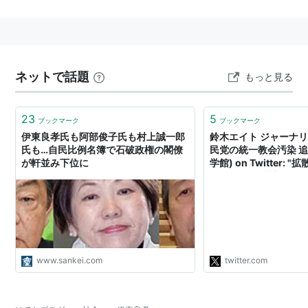
ネットで話題
もっと見る
23
5
ブックマーク
ブックマーク
伊東良孝氏も阿部俊子氏も村上誠一郎
鈴木エイト ジャーナリ
氏も…自民比例名簿で石破政権の閣僚
民党の統一教会汚染 追
が軒並み下位に
学館) on Twitter:
む！ 6/11衆院議員
員連合総会に参加した
→原田義昭前環境相、
長官、逢沢一郎、御法
之、宮島喜文、工藤彰
松本文明、柳本卓司(前
https://t.co/IyPEvHJ
www.sankei.com
twitter.com