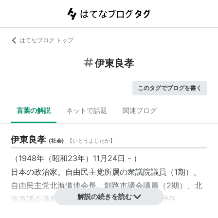
はてなブログ トップ
伊東良孝
このタグでブログを書く
言葉の解説
ネットで話題
関連ブログ
伊東良孝
(
社会
)
【
いとうよしたか
】
（1948年（昭和23年）11月24日 - ）
日本の政治家。自由民主党所属の衆議院議員（1期）、
自由民主党北海道連会長。釧路市議会議員（2期）、北
解説の続きを読む
海道議会議員（2期）、釧路市長（2期）を歴任。