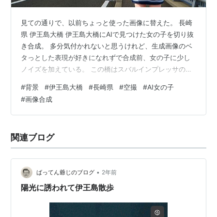
見ての通りで、以前ちょっと使った画像に替えた。 長崎
県 伊王島大橋 伊王島大橋にAIで見つけた女の子を切り抜
き合成。 多分気付かれないと思うけれど、生成画像のベ
タっとした表現が好きになれずで合成前、女の子に少し
ノイズを加えている。 この橋はスバルインプレッサの
CMで、走る車の空撮で使われた。 下は私撮りで、スト
#
背景
#
伊王島大橋
#
長崎県
#
空撮
#
AI女の子
ックフォトではNGになった画像。 ランキング参加中写
#
画像合成
真・カメラ AdobeStock PIXTA にほんブログ村 にほんブ
ログ村
関連ブログ
•
ばってん爺じのブログ
2年前
陽光に誘われて伊王島散歩