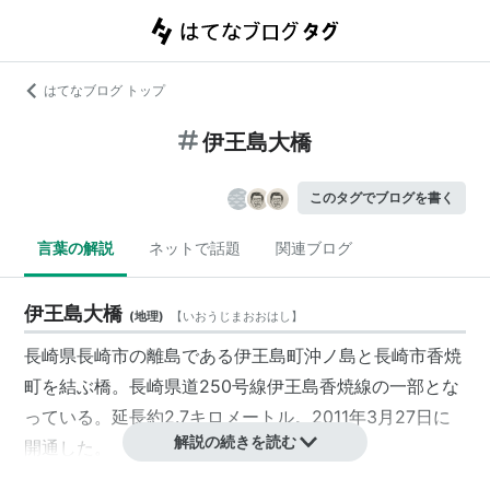
はてなブログ トップ
伊王島大橋
このタグでブログを書く
言葉の解説
ネットで話題
関連ブログ
伊王島大橋
(
地理
)
【
いおうじまおおはし
】
長崎県長崎市の離島である伊王島町沖ノ島と長崎市香焼
町を結ぶ橋。長崎県道250号線伊王島香焼線の一部とな
っている。延長約2.7キロメートル。2011年3月27日に
解説の続きを読む
開通した。