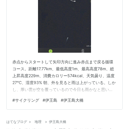
赤点からスタートして矢印方向に進み赤点まで戻る循環
コース。距離17.77km、最低高度1m、最高高度78m、総
上昇高度229m、消費カロリー574kcal、天気曇り、温度
27℃、湿度93% 朝、外を見ると雨は上がっている。しか
し、厚い雲が空を覆っているので今日も雨かなと思いな
がらお天気アプリを見ると「9時頃から雨が降ります」と
#
サイクリング
#
伊王島
#
伊王島大橋
言っている。9時まで3時間ある。最近、雨の日が続き戸
外で運動するチャンスがなく運動不足の日々が続いてい
る。お天気アプリを信用して早朝サイクリングに出かけ
はてなブログ
>
地理
>
伊王島大橋
ることにした。行き先は雨が降り出す前に戻ることがで