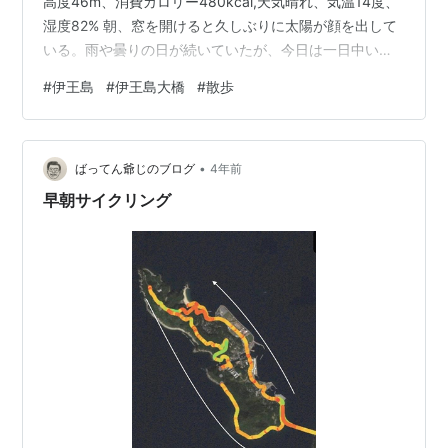
高度46m、消費カロリー480kcal,天気晴れ、気温14度、
湿度82% 朝、窓を開けると久しぶりに太陽が顔を出して
いる。雨や曇りの日が続いていたが、今日は一日中いい
天気が続くようだ。天気予報を見ると明日からまた天気
#
伊王島
#
伊王島大橋
#
散歩
が悪くなるようだ。今日は絶好の散歩日和である。今日
を散歩の日にすることを決めて、定番コースの伊王島へ
行く。 伊王島大橋の袂にある道路公園に車を止めて歩き
•
始める。そして、今日の散歩には、クラッシック名曲集
ばってん爺じのブログ
4年前
を聴きながら歩く。スタートしてすぐに、伊王島大橋の
早朝サイクリング
散歩が始まる。伊王島大橋…