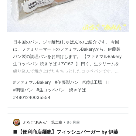
日本国のパン、ジャ麺麭(じゃぱん)のご紹介です。 今回
は、ファミリーマートのファミマルBakeryから、伊藤製
パン製の調理パンをお届けします。 【ファミマルBakery
生コッペパン 焼きそば JPY167.-】 曰く、生クリームを
練り込んで焼き上げたもちっとしたコッペパンです。
と、いうことです。 なお、今回の取扱いは、Family Mart
#
ファミマルBakery
#
伊藤製パン
#
岩槻工場 II
福島駅西口店(福島県福島市太田町)でした。 包装の中
#
調理パン
#
生コッペパン 焼きそば
は、 こんなカンジ^^ オシリは、 こんなカンジ^^ 寄って
#
4901240035554
みると、 こんなカンジ^^ 二つに割ってみると、 こんな
カンジ^^ もっちりとしたコッペパンとモチモチの焼きそ
ばとは、相性抜群です^^ 両者を…
•
ぶろぐ“あみん” 第二章
8ヶ月前
■【便利商店麺麭】フィッシュバーガー by 伊藤