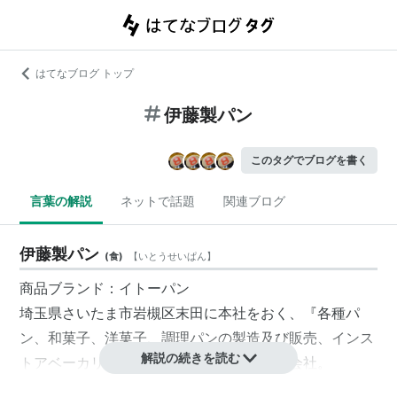
はてなブログ トップ
伊藤製パン
このタグでブログを書く
言葉の解説
ネットで話題
関連ブログ
伊藤製パン
(
食
)
【
いとうせいぱん
】
商品ブランド：
イトーパン
埼玉県
さいたま市
岩槻区
末田
に本社をおく、『各種パ
ン、和菓子、洋菓子、調理パンの製造及び販売、インス
解説の続きを読む
トアベーカリーの経営』を主な事業とする会社。
1920年（大正9年）7月1日、創業。