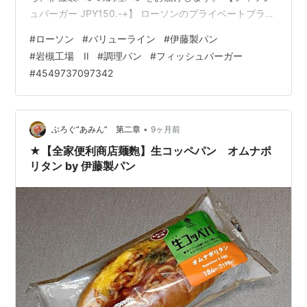
ュバーガー JPY150.-+】 ローソンのプライベートブラン
ドバリューラインの一品です。 今回の取扱いは、
#
ローソン
#
バリューライン
#
伊藤製パン
LAWSON 100STORE LS 歌舞伎町二丁目店です。 包装の
#
岩槻工場 II
#
調理パン
#
フィッシュバーガー
中は、 こんなカンジ^^ オシリは、 こんなカンジ^^ バン
#
4549737097342
ズを剥がしてみると、 こんなカンジ^^ 二つに割ってみる
と、 こんなカンジ^^ ソースは普通のソース、トマトはお
ろかレタスの１枚もなし。そんなシンプルなハ…
•
ぶろぐ“あみん” 第二章
9ヶ月前
★【全家便利商店麺麭】生コッペパン オムナポ
リタン by 伊藤製パン