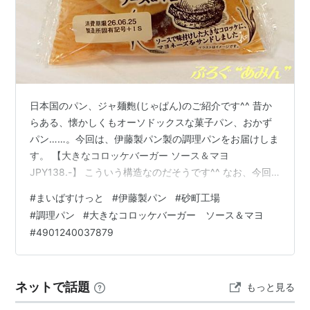
日本国のパン、ジャ麺麭(じゃぱん)のご紹介です^^ 昔か
らある、懐かしくもオーソドックスな菓子パン、おかず
パン……。今回は、伊藤製パン製の調理パンをお届けしま
す。 【大きなコロッケバーガー ソース＆マヨ
JPY138.-】 こういう構造なのだそうです^^ なお、今回
の取扱いは、まいばすけっと 新千葉２丁目店(千葉市中央
#
まいばすけっと
#
伊藤製パン
#
砂町工場
区新千葉二)でした。 包装の中は、 こんなカンジ^^ はみ
#
調理パン
#
大きなコロッケバーガー ソース＆マヨ
出すくらい大きなコロッケなんです^^ オシリは、 こんな
#
4901240037879
カンジ^^ 寄ってみると、 こんなカンジ^^ 二つに割って
みると、 こんなカンジ^^ コロッケを挟んだパンというだ
けでも、結構魅力的です^^ それに、ソースにマヨネー…
ネットで話題
もっと見る