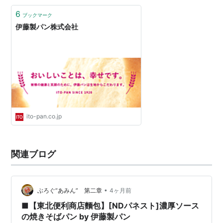
6
ブックマーク
伊藤製パン株式会社
ito-pan.co.jp
関連ブログ
•
ぶろぐ“あみん” 第二章
4ヶ月前
■【東北便利商店麵包】[NDパネスト]濃厚ソース
の焼きそばパン by 伊藤製パン