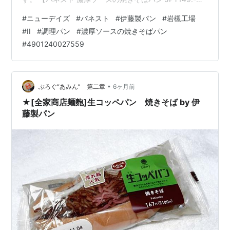
+】 曰く、しっとりとしたコッペパンに濃厚なソースで
#
ニューデイズ
#
パネスト
#
伊藤製パン
#
岩槻工場
炒めた焼きそばを挟み、追いソース、マヨネーズ、紅し
#
II
#
調理パン
#
濃厚ソースの焼きそばパン
ょうがをトッピングしました。と、いうことです。 な
#
4901240027559
お、今回の取扱いは、ニューデイズ 福島西口店(福島県福
島市栄町)でした。 包装の中は、 こんなカンジ^^ オシリ
は、 こんなカンジ^^ フカフカの柔らかいオシリです(#^…
•
ぶろぐ“あみん” 第二章
6ヶ月前
★[全家商店麺麭]生コッペパン 焼きそば by 伊
藤製パン