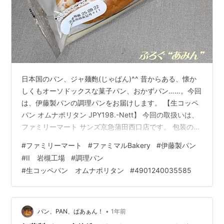
日本国のパン、ジャ麺麭(じゃぱん)^^ 昔からある、懐か
しくもオーソドックスな菓子パン、おかずパン……。今回
は、伊藤製パンの調理パンをお届けします。 【生コッペ
パン オムナポリタン JPY198.-Nett】 今回の取扱いは、
ファミリーマート サンズ京急蒲田西口店です。 包装の中
は、 こんなカンジ^^ オシリは、 こんなカンジ^^ 寄って
#
ファミリーマート
#
ファミマルBakery
#
伊藤製パン
みると、 こんなカンジ^^ 二つに割ってみると、 こんな
#
II 岩槻工場
#
調理パン
カンジ^^ 商品棚で見掛けたとき、まず「コレは手に入れ
#
生コッペパン オムナポリタン
#
4901240035585
ないとw」って思いました^^ 開封してみると、予想どお
り^^ コレは私のためにあるようなパンでした^^ ただ、ス
パゲティの茹で方は、もう少し向上の余地…
•
パン、PAN、ぱあぁん！
1年前