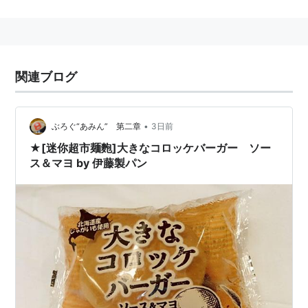
主な店舗ブランド
ボンデセール
・
むぎのいえ
・
マルセリーノ
・
ブロー
ニュの森
関連ブログ
•
ぶろぐ“あみん” 第二章
3日前
★[迷你超市麺麭]大きなコロッケバーガー ソー
ス＆マヨ by 伊藤製パン