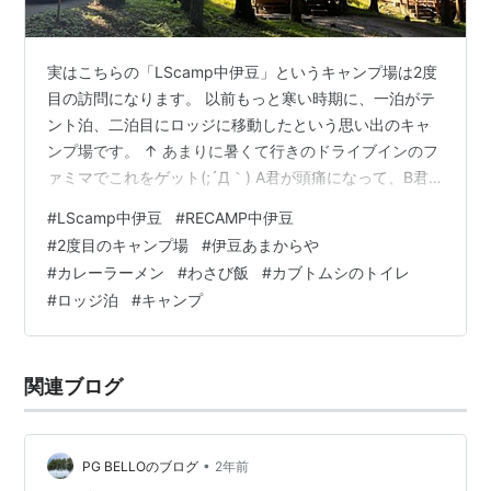
実はこちらの「LScamp中伊豆」というキャンプ場は2度
目の訪問になります。 以前もっと寒い時期に、一泊がテ
ント泊、二泊目にロッジに移動したという思い出のキャ
ンプ場です。 ↑ あまりに暑くて行きのドライブインのフ
ァミマでこれをゲット(;´Д｀) A君が頭痛になって、B君
と「シュクメルリ」を作ったという思い出のキャンプ場
#
LScamp中伊豆
#
RECAMP中伊豆
でもあります！ 前回の記事は6記事ぐらい充実の内容に
#
2度目のキャンプ場
#
伊豆あまからや
なっていますので是非読んでやってください。 ↓ その時
#
カレーラーメン
#
わさび飯
#
カブトムシのトイレ
の記事はこちら www.narutabi.com www.narutabi.com
#
ロッジ泊
#
キャンプ
ここは3度も経営が変わっているんですよね…。 「萬城の
滝キャンプ場」→「RECAMP中伊豆…
関連ブログ
•
PG BELLOのブログ
2年前