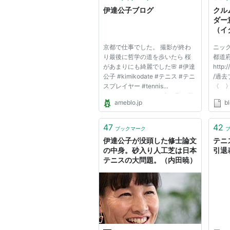
伊達公子ブログ
クル
ダー
（イ
京都で仕事でした。 撮影が終わ
ニッ
り最後に哲学の道を歩いたら 桜
都道
があまりにも綺麗でした🌸 #伊達
http:/
公子 #kimikodate #テニス #テニ
/過
スプレイヤー #tennis
〈 
#tennisplayer #2023年3月29日
»くわ
ameblo.jp
bl
#京都 #kyoto #桜
の09
#cherryblossom #満開
に、
#fullbloom #哲学の道 昨日、イベ
して
47
42
ブックマーク
ントにおいてトークセッションに
ジェ
伊達公子が没頭した修士論文
テニ
参加させていただきました。 渋...
観がかわ
の中身。砂入り人工芝は日本
引退表
テニスの大問題。（内田暁）