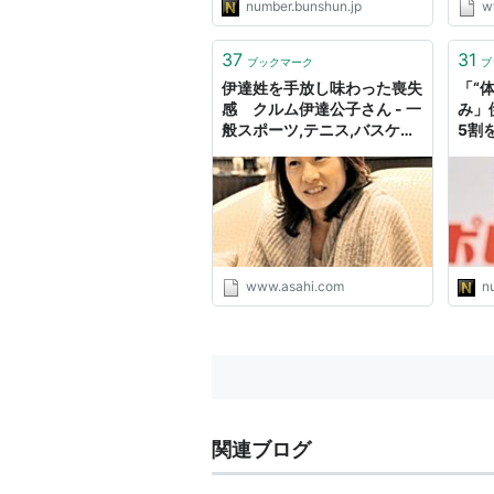
number.bunshun.jp
w
37
31
ブックマーク
ブ
伊達姓を手放し味わった喪失
「“
感 クルム伊達公子さん - 一
み」
般スポーツ,テニス,バスケッ
5割
ト,ラグビー,アメフット,格闘
芝”
技,陸上：朝日新聞デジタル
案と
www.asahi.com
n
関連ブログ