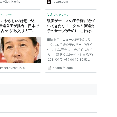
ww3.nhk.or.jp
labaq.com
30
ックマーク
ブックマーク
体にやさしい”は思い込
現実がテニスの王子様に近づ
伊達公子が批判… 日本で
いてきたな！！クルム伊達公
を占める“砂入り人工
子のサーブがﾔﾊﾞｲ これは完
コートと、育成の大改革
全にキチガイじみてる
■編集元：ニュース速報板より
は（山口奈緒美）
「クルム伊達公子のサーブがﾔﾊﾞ
ｲ これは完全にキチガイじみて
る」 1 環状くん(チベット自治区)
:2011/01/21(金) 00:10:39.53
ID:PtYS+Afk0
umber.bunshun.jp
alfalfalfa.com
http://labaq.com/archives/51578
165.html 20代の頃から日本の女
子テニス最高のプレイヤーだった
伊達公子選手ですが、 12年ぶり
に現役復帰してからの...