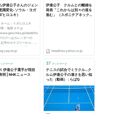
ム伊達公子さんのジェン
伊達公子 クルムとの離婚を
意識変化-ソウル・ヨガ
発表「これからは別々の道を
ダヒロユキ）
進む」 （スポニチアネック
ス） - Yahoo!ニュース
クネーム：イダヒロユキ
府県：地球 ＨＰは
/www.geocities.jp/idadefiro
去ブログへはカレンダーの
〉記号やカテゴリーから。
しく見る 『朝日新聞 be 』
og.zaq.ne.jp
headlines.yahoo.co.jp
年11月28日号「逆風満帆」
クルム伊達公子さんが、結婚
パートナーの言葉によって、
37
ブックマーク
ブックマーク
ンダー意識、恋愛観・生き方
ス 伊達公子選手が現役
テニスの試合でミラクル…ク
...
明 | NHKニュース
ルム伊達公子の凄さを思い知
った（動画） : らばQ