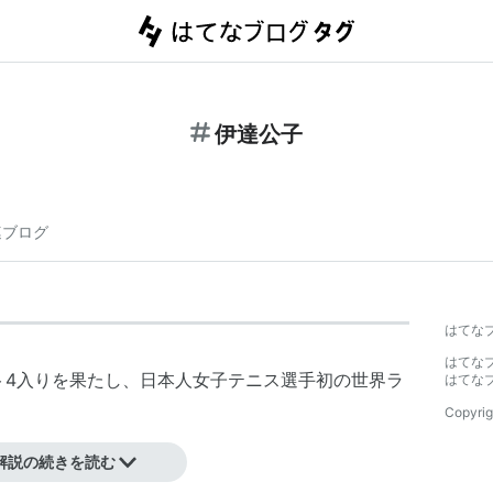
伊達公子
連ブログ
はてな
はてな
スト4入りを果たし、日本人女子テニス選手初の世界ラ
はてな
Copyrig
解説の続きを読む
ル・クルム
。