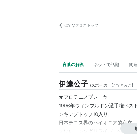
はてなブログ トップ
言葉の解説
ネットで話題
関
伊達公子
(
スポーツ
)
【
だてきみこ
】
元プロテニスプレーヤー。
1996年ウィンブルドン選手権ベ
ンキングトップ10入り。
日本テニス界のパイオニア的存在。
夫はレーシングドライバーの
ミハエ