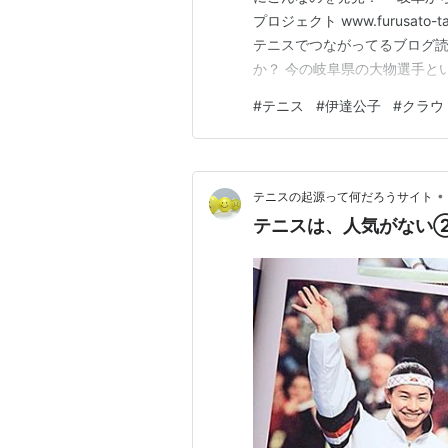
プロジェクト www.furusat
テニスでつながってるブログ読
か？ 今の岐阜県の大物選手と
長をとげた少し遅咲きの選手の
#
テニス
#
伊達公子
#
クラウ
そこそこいました そのお母さ
のに近場の遠征が精いっぱ…
•
テニスの起源って何だろうサイト
テニスは、人気がない