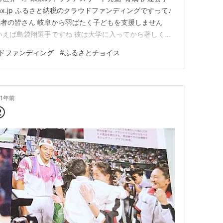
o-tax.jp ふるさと納税のクラウドファンディングですって♪
者の皆さん 岐阜から羽ばたく子どもを支援しません
いえば島袋翔選手ですね 彼は大学に入ってから著しく成
ようです 昔、岐阜にもトップのレベルになれてた選手
ドファンディング
#
ふるさとチョイス
またちがいうには 経験値あげるためにいろいろ回りたい
1年前
②