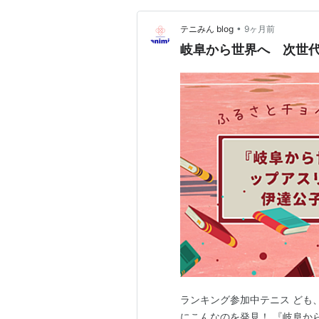
•
テニみん blog
9ヶ月前
岐阜から世界へ 次世
ランキング参加中テニス ども
にこんなのを発見！ 『岐阜か