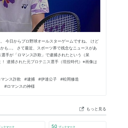
。 今日からプロ野球オールスターゲームですね。 けど
かも…。 さて最近、スポーツ界で残念なニュースがあ
ス選手が「ロマンス詐欺」で逮捕されたという（呆
よ！ 逮捕された元プロテニス選手（現役時代）※画像は
ロマンス詐欺
#
逮捕
#
伊達公子
#
松岡修造
！
#
ロマンスの神様
もっと見る
50
ブックマーク
ブックマーク