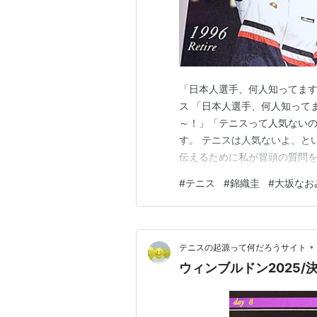
「日本人選手、何人知ってます
ス 「日本人選手、何人知って
～！」「テニスって人気ないの
す。 テニスは人気ないよ、と
伝えるために私が冒頭の質問を
言えるでしょう。 ところがテ
#
テニス
#
錦織圭
#
大坂なお
す。 全日本選手権を優勝する
一になった選手、何人知ってま
•
テニスの起源って何だろうサイト
ウィンブルドン2025/