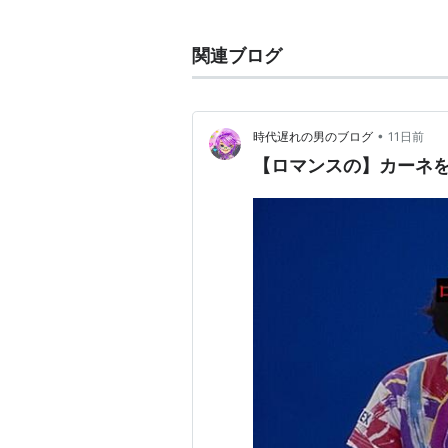
* リスト::テニスプレイヤー
関連ブログ
•
時代遅れの男のブログ
11日前
【ロマンスの】カーネ