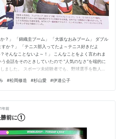
か？」 「錦織圭ブーム」 「大坂なおみブーム」 ダブル
ますか？」 「テニス部入ってたよ～テニス好きだよ
？そんなことないよ～！」 こんなことをよく言われま
いう会話をそのときしていたので ”人気のなさ”を端的に
しました。 スポーツ未経験者でも、野球選手を数人は
ニス経験者でも、パッと答えるのは難しいのが現実で
み
#
松岡修造
#
杉山愛
#
伊達公子
ことは「日本一」の称号を手にするわけですが、 「日本
すか？」 「錦織圭ブ…
1年前
決勝前に①