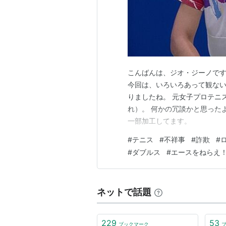
こんばんは、ジオ・ジーノです
今回は、いろいろあって観ない
りましたね。 元女子プロテニ
れ）。 何かの冗談かと思った
一部加工してます。
#
テニス
#
不祥事
#
詐欺
#
#
ダブルス
#
エースをねらえ
ネットで話題
229
53
ブックマーク