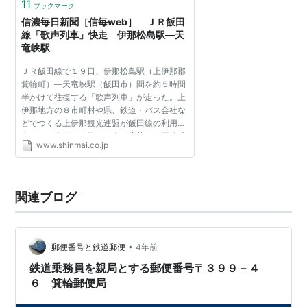
11
ブックマーク
信濃毎日新聞［信毎web］ ＪＲ飯田
線「歌声列車」快走 伊那松島駅―天
竜峡駅
ＪＲ飯田線で１９日、伊那松島駅（上伊那郡
箕輪町）―天竜峡駅（飯田市）間を約５時間
半かけて往復する「歌声列車」が走った。上
伊那地方の８市町村や県、鉄道・バス会社な
どでつくる上伊那観光連盟が飯田線の利用促
進のため企画し、約８０人が応募。２両編成
www.shinmai.co.jp
の貸し切り列車で唱歌や懐メロを口ずさみ、
車窓の風景を楽しん...
関連ブログ
•
郵便番号と鉄道郵便
4年前
鉄道乗務員を親局とする郵便番号〒３９９－４
６ 箕輪郵便局