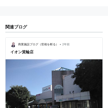
部天竜駅
…
水窪駅
…
平岡駅
…
温田駅
…
天竜峡駅
…
飯田
駅
…
伊那福岡駅
…
駒ケ根駅
…
伊那市駅
−
伊那北駅
−
田畑
駅
−
北殿駅
−
木ノ下駅
←「
伊那松島駅
」→
沢駅
−
羽場
駅
−
伊那新町駅
−
宮木駅
−
辰野駅
関連ブログ
■
中央本線直通
（
辰野
以遠）…（至・
岡谷駅
上諏訪
駅
）
•
商業施設ブログ（世相を斬る）
2年前
イオン箕輪店
○
リスト
：
駅キーワード
○
リスト
：
駅つきキーワード