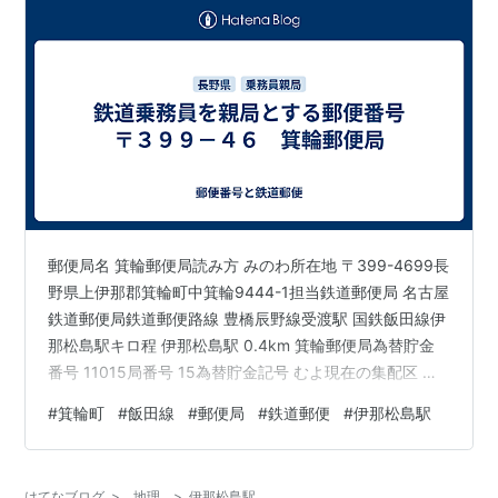
郵便局名 箕輪郵便局読み方 みのわ所在地 〒399-4699長
野県上伊那郡箕輪町中箕輪9444-1担当鉄道郵便局 名古屋
鉄道郵便局鉄道郵便路線 豊橋辰野線受渡駅 国鉄飯田線伊
那松島駅キロ程 伊那松島駅 0.4km 箕輪郵便局為替貯金
番号 11015局番号 15為替貯金記号 むよ現在の集配区 伊
那(箕輪)〒399-461930年(昭和5)当時の集配区域 上伊那
#
箕輪町
#
飯田線
#
郵便局
#
鉄道郵便
#
伊那松島駅
郡松島村・中箕輪村・東箕輪村 歴史1872年12月30日(明
治5年12月1日) 松島(まつしま)郵便取扱所として開設。
1875年(明治8)1月1日 松島郵便局(五等)となる。1875年
はてなブログ
>
地理
>
伊那松島駅