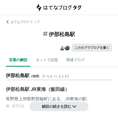
はてなブログ トップ
伊那松島駅
このタグでブログを書く
言葉の解説
ネットで話題
関連ブログ
伊那松島駅
(
地理
)
【
いなまつしまえき
】
伊那松島駅 JR東海（飯田線）
長野県
上伊那郡
箕輪町
にある、
JR東海
の駅。
■
飯田線
解説の続きを読む
豊橋駅
…
豊川駅
…
新城駅
…
本長篠駅
…
湯谷温泉駅
…
中