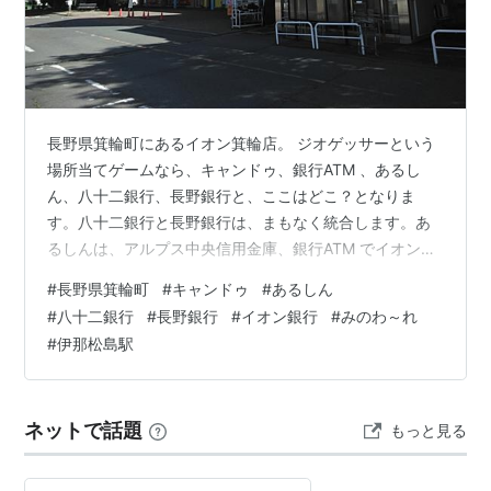
長野県箕輪町にあるイオン箕輪店。 ジオゲッサーという
場所当てゲームなら、キャンドゥ、銀行ATM 、あるし
ん、八十二銀行、長野銀行と、ここはどこ？となりま
す。八十二銀行と長野銀行は、まもなく統合します。あ
るしんは、アルプス中央信用金庫、銀行ATM でイオン銀
行かなと想像できます。 箕輪は、みのわと読みます。
#
長野県箕輪町
#
キャンドゥ
#
あるしん
1992年開業のジャスコ。吹き抜けも圧巻。箕輪バイパス
#
八十二銀行
#
長野銀行
#
イオン銀行
#
みのわ～れ
沿いにオープン。 キャンドゥは、イオン傘下の100円シ
#
伊那松島駅
ョップです。 みのわ～れというオアシススペースにて。
子育て支援センターと障がい者地域活動支援センターに
もなっています。 最寄駅のJR 飯田線伊那松島駅。さて、
ネットで話題
もっと見る
新しい資本主義なのか、株価最…