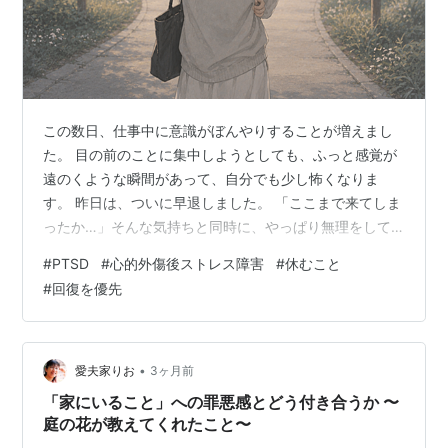
この数日、仕事中に意識がぼんやりすることが増えまし
た。 目の前のことに集中しようとしても、ふっと感覚が
遠のくような瞬間があって、自分でも少し怖くなりま
す。 昨日は、ついに早退しました。 「ここまで来てしま
ったか…」そんな気持ちと同時に、やっぱり無理をして
いたのかもしれない、とも感じています。 前回の診察
#
PTSD
#
心的外傷後ストレス障害
#
休むこと
で、先生から言われた言葉が頭に残っています。 「体力
#
回復を優先
の消耗がかなり激しいから、本当は1か月でもいいので休
む選択をしたほうがいいですよ」 そのときは、「そこま
でしなくても大丈夫です」と答えたけれど、 今の状態を
考えると、その言葉の意味を少しずつ理解し始めていま
•
愛夫家りお
3ヶ月前
す。 体調の不安もあるし、このまま働き…
「家にいること」への罪悪感とどう付き合うか 〜
庭の花が教えてくれたこと〜