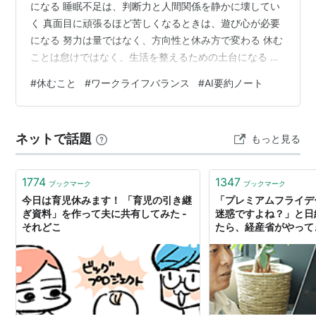
になる 睡眠不足は、判断力と人間関係を静かに壊してい
く 真面目に頑張るほど苦しくなるときは、遊び心が必要
になる 努力は量ではなく、方向性と休み方で変わる 休む
ことは怠けではなく、生活を整えるための土台になる ✅
休むことに罪悪感を持つ背景には、「頑張り続けること
#
休むこと
#
ワークライフバランス
#
AI要約ノート
が正しい」という思い込みが根っこにあります。 ✅ 休息
は努力の反対ではなく、判断力・感情・仕事の質を守る
ために必要な土台です。 ✅ 働き方を整えるには、仕事時
ネットで話題
もっと見る
間だけでなく、睡眠・回復・余白を含めて生活全体を見
る必要があります。 休むことに罪悪感を持ちやすい社会
になっている 休みたいのに…
1774
1347
ブックマーク
ブックマーク
今日は育児休みます！ 「育児の引き継
「プレミアムフライデ
ぎ資料」を作って夫に共有してみた -
迷惑ですよね？」と日
それどこ
たら、経産省がやって
ズ青野慶久と「日本人
論 | サイボウズ式