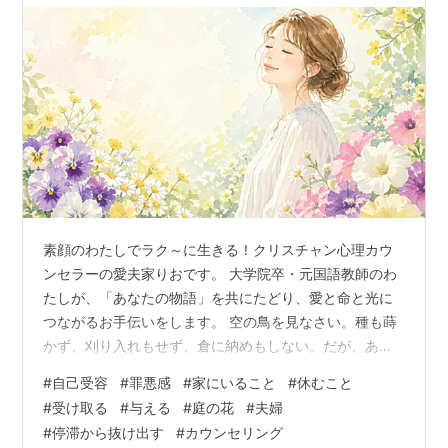
素顔のわたしでラク～に生きる！クリスチャン心理カウ
ンセラーの愛夫家りおです。 大学院卒・元国語教師のわ
たしが、「あなたの物語」を共にたどり、愛と命と光に
つながるお手伝いをします。 空の鳥を見なさい。種も蒔
かず、刈り入れもせず、倉に納めもしない。だが、あな
たがたの天の父は鳥を養ってくださる。まして、あなた
#
自己受容
#
罪悪感
#
家にいること
#
休むこと
がたは、鳥よりも優れた者ではないか。(新約聖書「マタ
#
受け取る
#
与える
#
庭の花
#
夫婦
イによる福音書」6:26) 体調や事情があって、思うように
#
停滞から抜け出す
#
カウンセリング
働けない時期。 家にいる時間が長くなると、ふと、こん