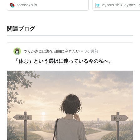
soredoko.jp
cybozushiki.cybozu.c
関連ブログ
•
つりかさごは海で自由に泳ぎたい
3ヶ月前
「休む」という選択に迷っている今の私へ。