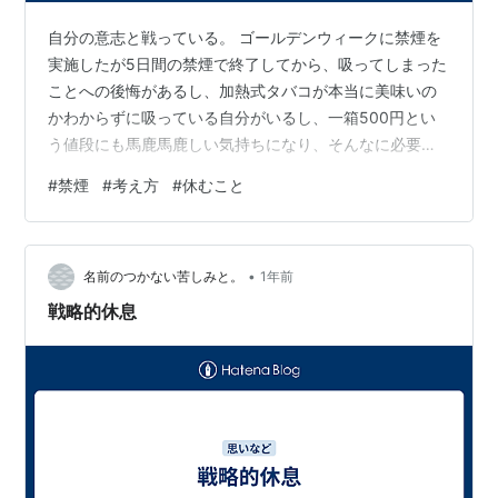
自分の意志と戦っている。 ゴールデンウィークに禁煙を
実施したが5日間の禁煙で終了してから、吸ってしまった
ことへの後悔があるし、加熱式タバコが本当に美味いの
かわからずに吸っている自分がいるし、一箱500円とい
う値段にも馬鹿馬鹿しい気持ちになり、そんなに必要な
いものにお金をかけていられないし。 ということで6月
#
禁煙
#
考え方
#
休むこと
12日の18時に禁煙を再スタートして丸2日経った土曜日の
夜である。 今週の水曜日の朝、凄い倦怠感が強くて、A
型事業所に出戻りしてから初めて受診日以外での休養と
•
いう形で休みをもらった。 仕事していれば色々と考え事
名前のつかない苦しみと。
1年前
が頭の中に起こるのだがここ最近は自分の考えをコント
戦略的休息
ロールできていた感じでいたので、…