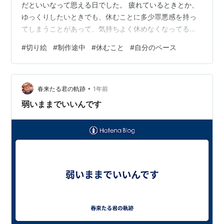
だといいなって思える日でした。 疲れているときとか、
ゆっくりしたいときでも、休むことに多少罪悪感を持っ
てしまうことがあって、気持ちよく休めなくなってると
きに、身近な人から、無理しないで休んでねって言われ
#
切り絵
#
制作途中
#
休むこと
#
自分のペース
るの、すごく嬉しいです。 あまり普段から人に頼らない
人は特に、自分から休むってなかなかできない人は、人
に言ってもらうのが、ほんとにありがたいことだと思い
•
ます。 逆にそう言ってもらえない環境とか、周りに言っ
春来たる君の軌跡
1年前
てくれる人がいないのは、とても辛いことだと思いま
弱いままでいいんです
す。 人に迷惑かけちゃいけないとか思って平…