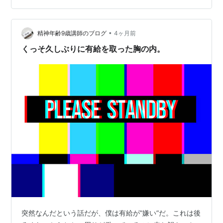
な思いが出てくることがあります。 「今日も何もしてい
ない」 「誰の役にも立っていない」 「普通の人みたい
に、働いて稼がなきゃいけないん…
•
精神年齢9歳講師のブログ
4ヶ月前
くっそ久しぶりに有給を取った胸の内。
突然なんだという話だが、僕は有給が”嫌い”だ。これは後