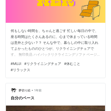
何もしない時間を、ちゃんと過ごす 忙しい毎日の中で、
座る時間はたくさんあるのに、心まで休まっている時間
は意外と少ない？？ そんな中で、暮らしの中に取り入れ
てよかったもののひとつが、リクライニングチェアで
す。 無印良品 ハイバックリクライニングソファ ベージ
ュ 幅74×奥行114～134.5×高さ66.5～89.5cm 1シーター
#
MUJI
#
リクライニングチェア
#
休むこと
ポリエステル平織 12910992 無印良品 Amazon 無印良品
#
リラックス
ハイバックリクライニングソファ グレー 幅74×奥行114
～134.5×高さ66.5～89.5cm 1シーター ポリエステル平
織 12910985 無印良品 Amazon 無印良品 ハイバックリ
クラ…
•
夢切り絵
1年前
自分のペース