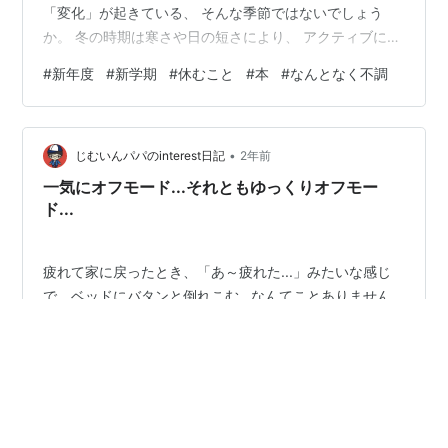
「変化」が起きている、 そんな季節ではないでしょう
か。 冬の時期は寒さや日の短さにより、 アクティブに動
くことよりも、 じっと静かに過ごすことの方が 比較的多
#
新年度
#
新学期
#
休むこと
#
本
#
なんとなく不調
かったかと思います。 春の訪れを感じると、 その反動で
ドカンと動き出したくなりますが、 「突然」「一気に」
には少し注意が必要、 ということをある本から学びまし
•
た。 その本が、 『いつも調子がいい人の体を動かす休め
じむいんパパのinterest日記
2年前
る習慣』 著：鈴木知世 です。 リンク 本書では、季節・
一気にオフモード...それともゆっくりオフモー
月・週ごとにおす…
ド...