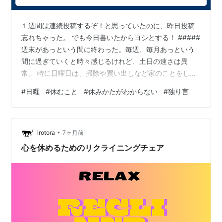
１週間は連続投稿するぞ！と思っていたのに、昨日投稿
忘れちゃった。 でも今日書いたからヨシとする！ #####
週末があっという間に終わった。毎週、毎月あっという
間に過ぎていくと時々感じるけれど、土日の速さは異
常。 特に日曜日は、掃除や買い出しなど家のことをして
いたら一瞬で夕方なっている。何もしていないわけでは
#
日曜
#
休むこと
#
休みかたがわからない
#
独り言
ないのに、自分のために時間を使えていないと私は残念
な気持ちになる。充実していないというか、自分の時間
を生きていないような感覚というか。 主婦だったら仕方
•
ないのかな。リフレッシュできたのかゆっくり休めたの
irotora
7ヶ月前
か、分からないまま月曜日が始まって仕事に行き、１週
心を休めるためのリクライニングチェア
間が過ぎてゆく。 ここ数年、この半端に…