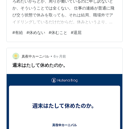
ろめたいからとか、周りが働いているのに申し訳ないと
か、そういうことでは全くない。 仕事の連絡が普通に飛
び交う状態で休みを取っても、それは結局、職場外でア
イドリングしているだけだからだ。休みというより、ス
タンバイに聞こえる。 ならば普通に職場で待機している
#
有給
#
休めない
#
休むこと
#
退屈
方がマシだ。何より僕が休みを取るために、顧客に対し
て時間調整が必要なこともあるので、本末転倒が過ぎ
る。 だから持ち回りで取れる時期も、僕は無視して普通
•
に出社していたし、今日休みでは？と問われても、「あ
真夜中カーニバル
6ヶ月前
ぁ、そうでしたね、忘れてました」と答えて普通に仕事
週末はたして休めたのか。
していた。 だが今日遂に、「今回はマジでフ…