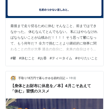
最後まで走り切るために休む そんなこと、前まではでき
なかった。 休むなんてとんでもない。 私にはやらなけれ
ばならないことが山積みだ！！！！ そう思って鬱になっ
て、もう何年だ？ 全力で挑むことより継続的に物事に関
わることの方が大事 過去の自分に、未来の自分はそう思
ってるぞって伝えたい。 人の言うことなんて聞くタチじ
#
鬱
#
休むこと
#
お香
#
ティータイム
#
やりたいこと
ゃなかったけど。 休むことに対する罪悪感が、今も心を
かすめる。 不安。 不安を抱えながらも、休む。 前より
は、この不安は小さくなってる。 休んでもいいって心の
•
どこかで思えるようになってきた。 自分を労わる 自分を
手取り18万円で暮らすゆる節約日記
1年前
責めない 自分を大切にする どれも、ラフマニノフのラ・
【身体とお財布に休息を／本】4月こそあえて
カンパネラを弾けるよ…
「休む」習慣のススメ