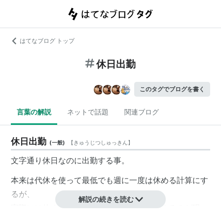
はてなブログ トップ
休日出勤
このタグでブログを書く
言葉の解説
ネットで話題
関連ブログ
休日出勤
(
一般
)
【
きゅうじつしゅっきん
】
文字通り休日なのに出勤する事。
本来は
代休
を使って最低でも週に一度は休める計算にす
るが、
解説の続きを読む
実際には休めずそのまま次の週末まで勤務するのが現