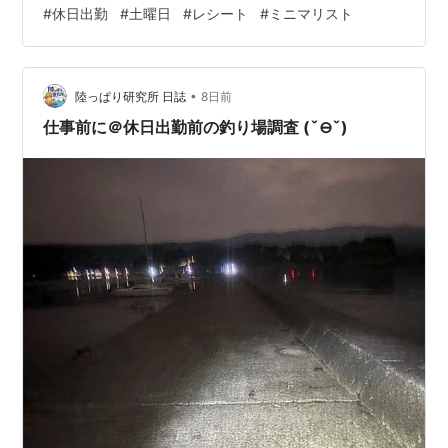
が欲しいからだが、自分だけ出勤してどうする？とは思
#
休日出勤
#
土曜日
#
レシート
#
ミニマリスト
う。 できるだけ、部下に仕事を任せるようにしているつ
もりだが、いつまでも余裕が出ない。 仕事を指示して
も、「どうしたらいいですか？」と返してくる部下がい
•
る。 「それを考えるのがあなたの仕事です」と言いたい
陸っぱり研究所 日誌
8日前
がぐっとこらえる。 引っ越しすることになったので、帰
仕事前に＠休日出勤前の釣り場調査 (ˇ⊖ˇ)
ってから荷物の整理をしていたら…