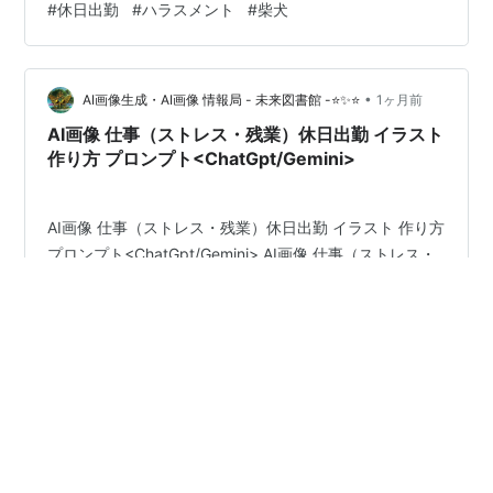
#
休日出勤
#
ハラスメント
#
柴犬
気持ちの余裕が少しでもある方が良い。 俳優佐藤二朗に
ハラスメント疑惑が持ち上がっているというニュースが
飛び込んできた。 ドラマをほとんど見ないが、マメシバ
•
一郎シリーズを見ていたので、その熱演にただ者ではな
AI画像生成・AI画像 情報局 - 未来図書館 -⭐✨⭐
1ヶ月前
いと思っていた。 www.youtube.com
AI画像 仕事（ストレス・残業）休日出勤 イラスト
www.youtube.com マ…
作り方 プロンプト<ChatGpt/Gemini>
AI画像 仕事（ストレス・残業）休日出勤 イラスト 作り方