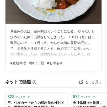
９連休の人は、連休初日ということになる。 やらないと
決めていた休日出勤をしてしまった。 １０日（月）は出
勤日なので、１１日（火）からが本当の夏期休暇とし
て、６連休を達成することを、改めてここに誓いたい。
休日出勤はしたが、結局終わらせたかった仕事は、終わ
らなかった。 昨日、部下から「できたので確認してくだ
#
夏期休暇
#
休日出勤
#
もやもや
さい」と言われていた資料をチェックしていたら途中で
金額のズレが見つかった。 手順書では、金額が合ってい
るか確認することになっているから、これより先に進め
ネットで話題
もっと見る
ないはずだが、最後までできたという。 なぜ？ 立場上、
部下の作業をチェックすることが多いが、何かしらのミ
スが見つかる。 上司がチェックする前提…
828
572
ブックマーク
ブックマーク
三井住友カードからの脱出先の検討メ
会社休日→出勤日に 