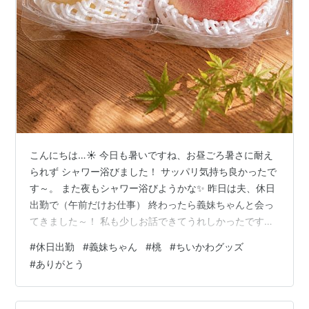
こんにちは…☀ 今日も暑いですね、お昼ごろ暑さに耐え
られず シャワー浴びました！ サッパリ気持ち良かったで
す～。 また夜もシャワー浴びようかな✨ 昨日は夫、休日
出勤で（午前だけお仕事） 終わったら義妹ちゃんと会っ
てきました～！ 私も少しお話できてうれしかったです🎵
義妹ちゃんは桃をお土産に持ってきてくれて フルーツ大
#
休日出勤
#
義妹ちゃん
#
桃
#
ちいかわグッズ
好きな私は嬉しくて「桃も大好きです💗」 って話をしま
#
ありがとう
した。 義妹ちゃんは「🍓の時期じゃないから🍓がなくて
桃大丈夫ですか？」 と、気遣ってくれて優しい✨と感動
しました。 綺麗な桃はこちら↓ 一日冷やしておやつに夫