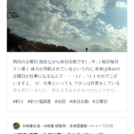
明日の土曜日 残念ながら休日出勤です( ；∀；) 毎日毎日
クソ暑く 体力が消耗されているというのに 本来は休みの
土曜日が仕事になるなんて・・・(ノ﹏ヽ) トホホでござ
いますよ。 が、仕事といっても ワタシは作業をしている
所を見ているだけ。 単なる立会をするだけなんですけど
やっぱりね、本来休みの日に仕事って 体力面は勿論メン
#
釣り
#
釣り場調査
#
次回
#
休日出勤
#
土曜日
タル的にも疲れます。 しかーしBUT！ そんな休出も実は
ラッキー！ というのも行く場所はまたも静岡！ 静岡へ行
くのなら 釣り！やらにゃー損っスよね！(^m^ ) ってなこ
•
とで 次回釣り場調査は8月1日 沼津でチョロっと釣りやっ
AI画像生成・AI画像 情報局 - 未来図書館 -⭐✨⭐
12日前
てきます。 ランキング参加中釣り ランキング参加…