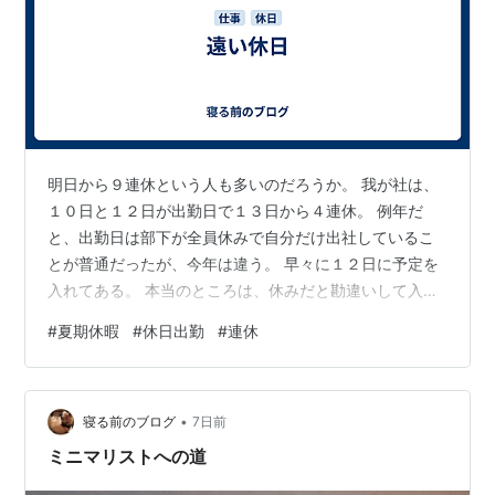
明日から９連休という人も多いのだろうか。 我が社は、
１０日と１２日が出勤日で１３日から４連休。 例年だ
と、出勤日は部下が全員休みで自分だけ出社しているこ
とが普通だったが、今年は違う。 早々に１２日に予定を
入れてある。 本当のところは、休みだと勘違いして入れ
たら出勤日だったのだが、キャンセルしなかった。 逆
#
夏期休暇
#
休日出勤
#
連休
に、連休のために、業務の日程がタイトになっているの
で、部下には、同じ日に全員休むのは、避けてくれと頼
んだ。 すごい進歩。 決算の作業は、他部署の協力で順調
•
に進んでいた。 ．．．はずだった。 午前中に、自部署の
寝る前のブログ
7日前
ある作業が進んでいるか心配になって聞いたらやってな
ミニマリストへの道
いと。 その作業と並行して行っている…