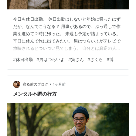
今日も休日出勤。 休日出勤はしないと年始に誓ったはず
だが、なんでこうなる？ 用事があるので、ぶっ通しで作
業を進めて２時に帰った。 来週も予定が詰まっている。
平日に休んで旅に出てみたい。 男はつらいよがテレビで
放映されるとついつい見てしまう。 自分とは真逆の人
生、真逆の性格の寅さんに憧れるわけではない。 自分は
#
休日出勤
#
男はつらいよ
#
寅さん
#
さくら
#
博
どう考えても、妹さくらの夫、博タイプだと思う。 社会
保険料は払っているのだろうか？ いつもお金がないの
に、仕入れはどうしているのだろうか？ 柴又以外に住む
•
ところがないはずなのに．．． 見ているとつまらないこ
寝る前のブログ
1ヶ月前
とを考えてしまう。 そして、自分の人生を嫌でも振り返
メンタル不調の行方
ってしまう。 寅さんが身近にい…