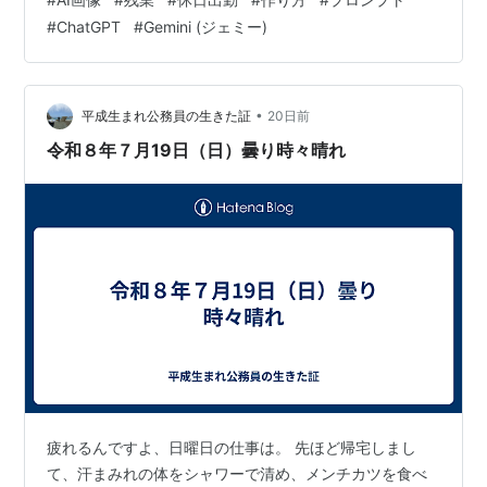
ィスの空気感を思い通りにビジュアル化するには、
#
ChatGPT
#
Gemini (ジェミー)
ChatGPTやGeminiを活用したプロンプトの工夫が欠かせ
ません。この記事では、AI画像 残業 （休日出勤）作り方
プロンプト<ChatGpt/Gemini>を効果的に使いこなし、感
情が伝わるリアルな作品を生み出すための…
•
平成生まれ公務員の生きた証
20日前
令和８年７月19日（日）曇り時々晴れ
疲れるんですよ、日曜日の仕事は。 先ほど帰宅しまし
て、汗まみれの体をシャワーで清め、メンチカツを食べ