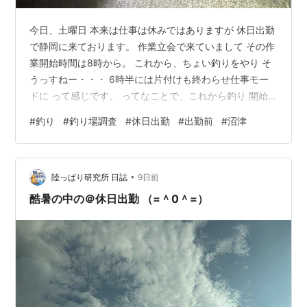
今日、土曜日 本来は仕事は休みではありますが 休日出勤
で静岡に来ております。 作業立会で来ていまして その作
業開始時間は8時から。 これから、ちょい釣りをやり そ
うっすねー・・・ 6時半には片付けも終わらせ仕事モー
ドに って感じです。 ってなことで、これから釣り 開始
しまーす。 結果はまた後ほど・・・ ランキング参加中釣
#
釣り
#
釣り場調査
#
休日出勤
#
出勤前
#
沼津
り ランキング参加中海釣り全般
•
陸っぱり研究所 日誌
9日前
酷暑の中の＠休日出勤 （=＾0＾=）