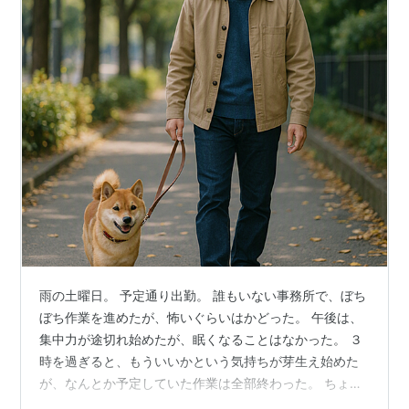
雨の土曜日。 予定通り出勤。 誰もいない事務所で、ぼち
ぼち作業を進めたが、怖いぐらいはかどった。 午後は、
集中力が途切れ始めたが、眠くなることはなかった。 ３
時を過ぎると、もういいかという気持ちが芽生え始めた
が、なんとか予定していた作業は全部終わった。 ちょう
ど５時。 それほど達成感はないが、来週も忙しいので、