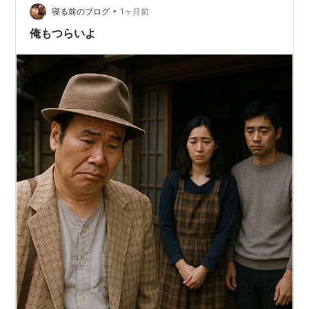
と一ついただきました！ もう一つは母と祖母に食べても
•
寝る前のブログ
1ヶ月前
らいます。 夫はいつ…
俺もつらいよ