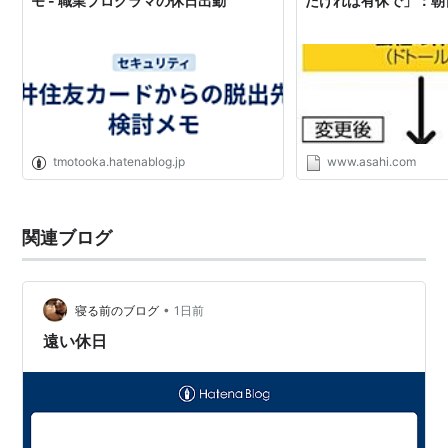
モ - 職業プログラマの休日出勤
たければ有休で」：朝
tmotooka.hatenablog.jp
www.asahi.com
関連ブログ
•
寝る前のブログ
1日前
遠い休日