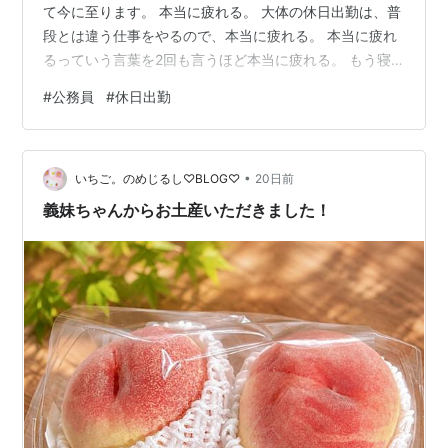
て今に至ります。 本当に疲れる。 大体の休日出勤は、普
段とは違う仕事をやるので、本当に疲れる。 本当に疲れ
るっていう言葉を2回も言うほど本当に疲れる。 もう寝
る。 新しい冷蔵庫は、製氷器がついてて、ガラガラと音
#
公務員
#
休日出勤
を立てて氷を作ってくれる。 氷が溜まっていくのを見る
のが最近の楽しみ。ランキング参加中【公式】2026年開
設ブログランキング参加中雑談・日記を書きたい人のグ
•
ループ
いちご。のめじるし♡BLOG♡
20日前
義妹ちゃんからお土産いただきました！