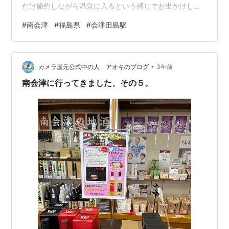
だけ節約しながら温泉に入るという感じでお出かけして
いました。普段仕事しかしてないので月に１回しっかり
#
南会津
#
福島県
#
会津田島駅
遊ぶ、という感じで日々過ごしてましたね。まあ、今も
そんなに変わらないですけどね(笑)で、今回ご紹介するの
はちょうどコロナの罹患者が国内に入ってきた、という
•
感じになって非常事態宣言が出るところでした。宿のTV
カメラ屋元公式中の人 アオキのブログ
3年前
で小池都知事の記者会見を見た感じでしたね。もちろん
南会津に行ってきました、その５。
一部にコロナ患者が出てきた、という話が日々…