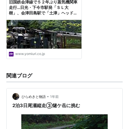
旧国鉄会津線で５２年ぶり蒸気機関車
走行…日光・下今市駅発「ＳＬ大
樹」、会津田島駅で「土津」ヘッドマ
ーク
www.yomiuri.co.jp
関連ブログ
•
ひらめきと物語
1年前
2泊3日尾瀬縦走③燧ケ岳に挑む