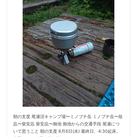
朝の支度 尾瀬沼キャンプ場〜ミノブチ岳 ミノブチ岳〜俎
嵓〜柴安嵓 柴安嵓〜御池 御池からの交通手段 尾瀬につ
いて思うこと 朝の支度 8月6日(水) 最終日、4:30起床。