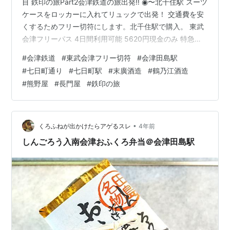
目 鉄印の旅Part2会津鉄道の旅出発‼️ ◉〜北千住駅 スーツ
ケースをロッカーに入れてリュックで出発！ 交通費を安
くするためフリー切符にします。北千住駅で購入。 東武
会津フリーパス 4日間利用可能 5620円現金のみ 特急券
購入2160円片道 ネット予約済み車内で携帯予約画面見せ
#
会津鉄道
#
東武会津フリー切符
#
会津田島駅
ればいいそうです。 進行方向左窓側座席が景色いいそう
#
七日町通り
#
七日町駅
#
末廣酒造
#
鶴乃江酒造
なので予約しました。 （左側に乗ると五十里湖や若郷湖
#
熊野屋
#
長門屋
#
鉄印の旅
(一瞬)が見やすいです） ◉北千住駅〜会津田島駅 9時43
分〜12時38分 リバティ 車内 コンセントもあり座り心地
いいです。 朝食。 いつもは食べないです…
•
くろふねが出かけたらアゲるスレ
4年前
しんごろう入南会津おふくろ弁当＠会津田島駅