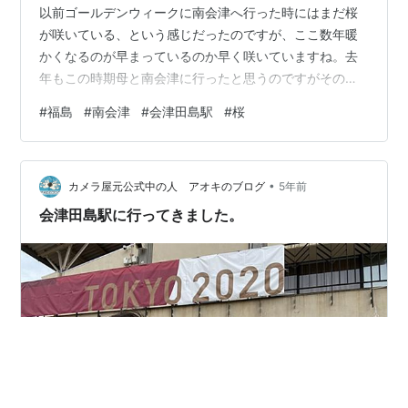
以前ゴールデンウィークに南会津へ行った時にはまだ桜
が咲いている、という感じだったのですが、ここ数年暖
かくなるのが早まっているのか早く咲いていますね。去
年もこの時期母と南会津に行ったと思うのですがその時
は日光の有料道路で桜が咲いていてキレイだった覚えが
#
福島
#
南会津
#
会津田島駅
#
桜
ありますが、今回はもう既に散っていて緑の葉が出てい
ました。田島の街もそんなに雪は多く無かったみたいで
すね。ちょうどコロナが流行る前の3月にも南会津に行っ
•
たのですが、あの時は全然雪が降らなくてスキー場がオ
カメラ屋元公式中の人 アオキのブログ
5年前
ープンできなかった、みたいな話もありましたよね。温
会津田島駅に行ってきました。
暖化って話は聞きますけど、寒いところが寒くならな…