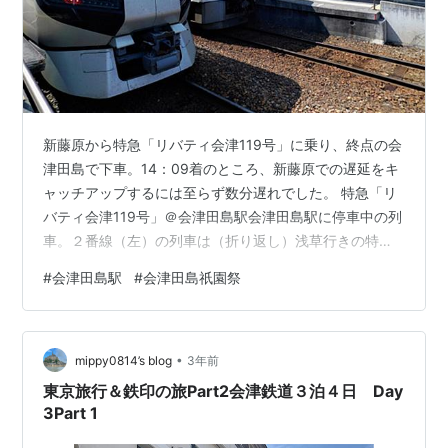
新藤原から特急「リバティ会津119号」に乗り、終点の会
津田島で下車。14：09着のところ、新藤原での遅延をキ
ャッチアップするには至らず数分遅れでした。 特急「リ
バティ会津119号」＠会津田島駅会津田島駅に停車中の列
車。２番線（左）の列車は（折り返し）浅草行きの特急
「リバティ会津140号」、４番線（右）は会津若松行きの
#
会津田島駅
#
会津田島祇園祭
快速「リレー119号」。会津田島でこれといった用件がな
ければ、乗り継ぎで設定されている快速「リレー119号」
（会津田島14：24発）で会津若松方面に向かうばかりで
•
したが、この日は「会津田島祇園祭」の初日。せっかく
mippy0814’s blog
3年前
当地に来たのに祭りをスルーするのは無粋というもので
東京旅行＆鉄印の旅Part2会津鉄道３泊４日 Day
す。祇園祭のおかげで…
3Part 1