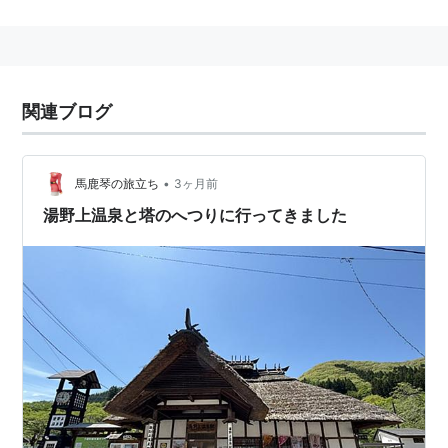
1934年12月27日、開業
*1
。
島式ホーム2面4線を有する地上駅、直営駅で終日社員
配置駅。
■
会津線
関連ブログ
会津高原尾瀬口駅
…
中荒井駅
←「
会津田島駅
」→
田
島高校前駅
…
会津下郷駅
…
湯野上温泉駅
…
芦ノ牧温泉
•
馬鹿琴の旅立ち
3ヶ月前
駅
…
西若松駅
■
JR
只見線
直通…(至・
会津若松駅
）
湯野上温泉と塔のへつりに行ってきました
■
野岩鉄道
直通（
会津高原尾瀬口駅
経由）…(至・
川
治温泉駅
湯西川温泉
上三依塩原温泉口駅
)
■
東武鉄道
鬼怒川線
直通（
会津鉄道
経由）…(至・
鬼
怒川温泉駅
)
■
東武日光線
直通（
東武鬼怒川線
経由）…(至・
新栃
木駅
新鹿沼駅
下今市駅
)
地図上の南を左・北を右に表記。