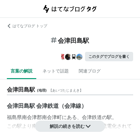
はてなブログ トップ
会津田島駅
このタグでブログを書く
言葉の解説
ネットで話題
関連ブログ
会津田島駅
(
地理
)
【
あいづたじまえき
】
会津田島駅 会津鉄道（会津線）
福島県
南会津郡
南会津町
にある、
会津鉄道
の駅。
この駅より南、
会津高原尾瀬口駅
方面は直流電化されて
解説の続きを読む
おり、
会津若松駅
方面は非電化である。