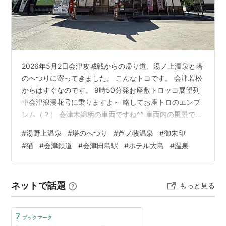
○
リスト
：
駅キーワード
○
リスト
：
駅つきキーワード
2026年5月2日会津攻城戦からの帰り道、湯ノ上温泉と塔
*1
:
日本国有鉄道
会津線
の駅として
のへつりに寄ってきました。 こんなトコです。 会津若松
からはすぐなのです。 9時50分発お座敷トロッコ展望列
車会津浪漫花号に乗りますよ～ 略してお座トロのエンブ
レム（？） 会津木綿柄の車両ですね^^ 車両内の風景で
す。 あ、販売のお姉さんがお客さんで隠れちゃってる(´･
#
湯野上温泉
#
塔のへつり
#
芦ノ牧温泉
#
御朱印
ω･`) 車両内に郵便ポスト……しかも猫？ とか思っていま
#
猫
#
会津鉄道
#
会津田島駅
#
ホテル大島
#
温泉
したら、早くも発進です。 30分ほどで芦ノ牧温泉駅に到
着、15分ほど止まるというので、私も下車します。 芦ノ
牧温泉駅。 ちなみに大内宿が一番近い駅なんだそうです
ネットで話題
もっと見る
よ。 大内宿は江戸時代の町並みを残した観光地です。
ou…
7
ブックマーク