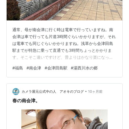
通常、母が南会津に行く時は電車で行っていますね。南
会津は車で行っても片道3時間ぐらいかかりますが、それ
は電車でも同じぐらいかかりますね。浅草から会津田島
駅までが特急に乗って直通でも3時間ちょっとかかりま
す。そこそこ遠いですけど、昔よりはかなり楽になった
と思います。子供の頃は鬼怒川温泉まで電車で行って、
#
福島
#
南会津
#
会津田島駅
#
湯西川水の郷
親戚のおじさんの車で迎えに来てもらいました。ある程
度してからは会津高原尾瀬口駅(以前は会津滝ノ原駅って
駅名だったと思います)まで電車で行って迎えに来てもら
•
っていました。直通が出来たのは最近と言えば最近だっ
カメラ屋元公式中の人 アオキのブログ
10ヶ月前
たんじゃないかと思いますが、とにかく結構大変ってイ
春の南会津。
メージでした。ここ最近は車で行く事が多くなり…