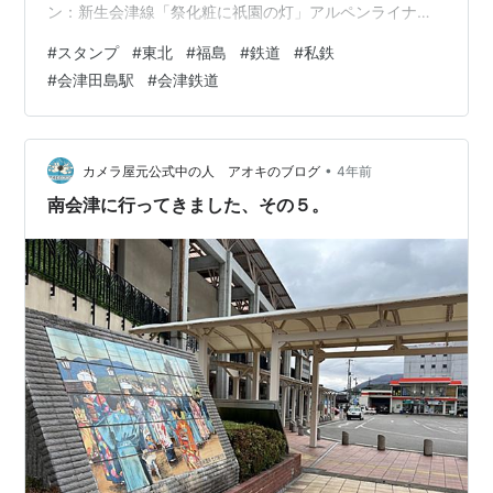
ン：新生会津線「祭化粧に祇園の灯」アルペンライナー
更新日：2025/02/07・
#
スタンプ
#
東北
#
福島
#
鉄道
#
私鉄
#
会津田島駅
#
会津鉄道
•
カメラ屋元公式中の人 アオキのブログ
4年前
南会津に行ってきました、その５。