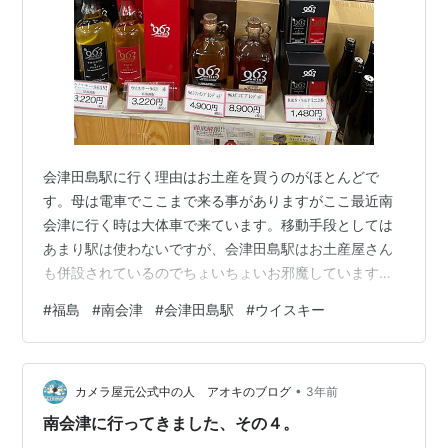
会津田島駅に行く理由はお土産を買うのがほとんどで
す。母は電車でここまで来る事がありますがここ最近南
会津に行く時は大体車で来ています。移動手段としては
あまり駅は使わないですが、会津田島駅はお土産屋さん
も併設されているのでちょいちょいお邪魔しています。
会津田島自体はお祭りの時は凄い人が来ますが、それ以
#
福島
#
南会津
#
会津田島駅
#
ウイスキー
外の時期は電車の乗り換えに使うような駅でそこまで人
が集まるって感じでも無いんですよね。もちろん地元で
電車利用する人はいますけど、駅前に外国人の観光客が
•
集まっている、みたいなところは見た事がありません(笑)
カメラ屋元公式中の人 アオキのブログ
3年前
まあ、そういうところも会津田島の良さなんですけどね♪
南会津に行ってきました、その４。
今までは駅前の道がメインストリートでしたが、駅…