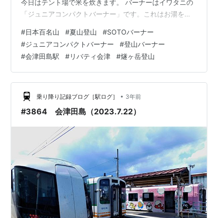
今日はテント場で米を炊きます。 バーナーはイワタニの
「ジュニアコンパクトバーナー」です。これはお湯を沸
かすだけなら問題ないのですが炎が1か所に集中するので
#
日本百名山
#
夏山登山
#
SOTOバーナー
調理には不向きです。お米を炊くのも出来上がりにムラ
#
ジュニアコンパクトバーナー
#
登山バーナー
ができてしまうので途中でかき混ぜてました。同じCD缶
#
会津田島駅
#
リバティ会津
#
燧ヶ岳登山
のバーナーならSOTOの「レギュラーストーブST-310」
にすれば良かったかな？ 「てんきとくらす」というweb
サイトの予報では燧ケ岳の天気は朝B12時からC。でも6
時現在で…
•
乗り降り記録ブログ［駅ログ］
3年前
#3864 会津田島（2023.7.22）