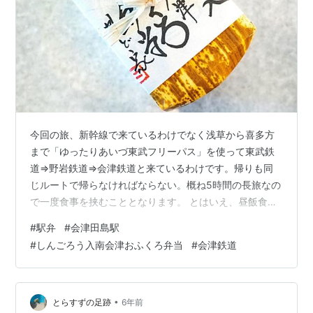
今回の旅、新幹線で来ているわけでなく浅草から喜多方
まで「ゆったりあいづ東武フリーパス」を使って東武鉄
道⇒野岩鉄道⇒会津鉄道と来ているわけです。帰りも同
じルートで帰らなければならない。概ね5時間の長旅なの
で一度食事を挟むこととなります。 とはいえ、昼飯食う
ために下車して食べに行く時間もないので弁当を調達し
#
駅弁
#
会津田島駅
なければならない。弁当を購入することが可能な駅は、
#
しんごろう入南会津おふくろ弁当
#
会津鉄道
会津若松、会津田島、鬼怒川温泉、下今市 という感じ。
この中で会津若松で11月から田季野の会津輪箱が販売さ
れているのですが、朝早いので販売なし。駅弁も同様。
会津田島は一時駅弁の存続怪しくなったものの今はなん
•
とらすずの足跡
6年前