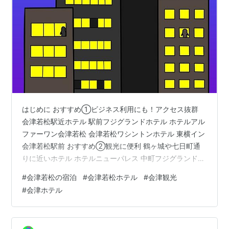
はじめに おすすめ①ビジネス利用にも！アクセス抜群
会津若松駅近ホテル 駅前フジグランドホテル ホテルアル
ファーワン会津若松 会津若松ワシントンホテル 東横イン
会津若松駅前 おすすめ②観光に便利 鶴ヶ城や七日町通
りに近いホテル ホテルニューパレス 中町フジグランドホ
テル ホテル タカコー おすすめ③市街地から近い温泉 東
#
会津若松の宿泊
#
会津若松ホテル
#
会津観光
山温泉 会津東山温泉 御宿東鳳（おんやど とうほう） 会
#
会津ホテル
津東山温泉 向瀧（むかいたき） おすすめ④少し足をの
ばして 芦ノ牧温泉 会津芦ノ牧温泉 大川荘 番外編 新幹線
で前日入り 郡山の駅近ホテル ダイワロイネットホテル郡