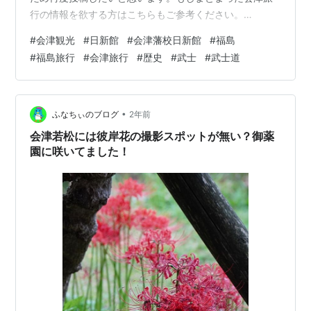
行の情報を欲する方はこちらもご参考ください。
trip63.hatenablog.com 日新館とは？ さて、会津観光と
#
会津観光
#
日新館
#
会津藩校日新館
#
福島
いうと様々な日本の歴史に触れることができる機会を持
#
福島旅行
#
会津旅行
#
歴史
#
武士
#
武士道
っています。その中でも今回着目するのは会津藩校日新
館です。日新館は江戸時代の会津藩・藩校として1803年
に開かれ、白虎隊や会津藩士の教育が行われた場所で
す。 本来は鶴ヶ城(会津若松城)の西側にあったのですが
•
ふなちぃのブログ
2年前
戦火により消失、そのた…
会津若松には彼岸花の撮影スポットが無い？御薬
園に咲いてました！