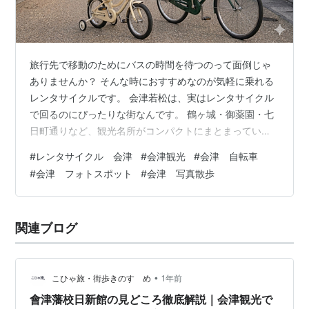
旅行先で移動のためにバスの時間を待つのって面倒じゃ
ありませんか？ そんな時におすすめなのが気軽に乗れる
レンタサイクルです。 会津若松は、実はレンタサイクル
で回るのにぴったりな街なんです。 鶴ヶ城・御薬園・七
日町通りなど、観光名所がコンパクトにまとまっている
ので、自転車でのんびり走りながら写真散歩が楽しめま
#
レンタサイクル 会津
#
会津観光
#
会津 自転車
す！ この記事では、実際に何度も足を運んでいる私が駅
#
会津 フォトスポット
#
会津 写真散歩
から「自転車で行けるフォトスポット」を季節別にまと
めました。 駅からのおおよその所要時間や駐輪情報も書
いているのでぜひ会津観光の参考にしてみてください^^
関連ブログ
（この記事にはプロモーションが含まれています） 会津
若松でレンタサイクルを借りよう！ …
•
こひゃ旅・街歩きのすゝめ
1年前
會津藩校日新館の見どころ徹底解説｜会津観光で