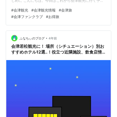
じめに こんにちは。今回はこれから会津観光に行く予定
の方に事前に登録しておいて欲しいおすすめサービスを2
#
会津観光
#
会津観光情報
#
会津旅
つご紹介したいと思います。 私も登録して実際に使って
#
会津ファンクラブ
#
お得旅
いるものなので、参考になれば嬉しいです！ 会津旅行前
にやりたいこと①LINEで会津観光パスポートを友達登録
する まずはLINEで会津観光パスポートと友達になるのが
おすすめ。 トーク画面から会津ファンクラブの入会申込
•
ふなちぃのブログ
4年前
リンクに飛べたり、…
会津若松観光に！ 場所（シチュエーション）別お
すすめホテル12選‥！役立つ近隣施設、飲食店情
報も。