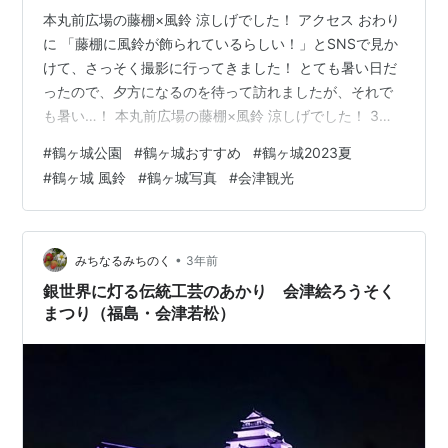
本丸前広場の藤棚×風鈴 涼しげでした！ アクセス おわり
に 「藤棚に風鈴が飾られているらしい！」とSNSで見か
けて、さっそく撮影に行ってきました！ とても暑い日だ
ったので、夕方になるのを待って訪れましたが、それで
も暑い…！ 本丸前広場の藤棚×風鈴 涼しげでした！ 3色
の風鈴が飾られています。それぞれヒマワリ・空・福の
#
鶴ヶ城公園
#
鶴ヶ城おすすめ
#
鶴ヶ城2023夏
モチーフできれい。 藤棚の下からお茶室「麟閣」を望
#
鶴ヶ城 風鈴
#
鶴ヶ城写真
#
会津観光
む。 藤棚下のベンチに座る。時折風に揺られて風鈴が
「チリンチリン」と音を立て、心地よいです。 夕暮れの
鶴ヶ城、良きです。 アクセス 本丸広場(お城正面)にある
藤棚に風鈴が飾られています。 おわりに 今回は2023年
•
みちなるみちのく
3年前
夏の鶴ヶ城・藤棚の…
銀世界に灯る伝統工芸のあかり 会津絵ろうそく
まつり（福島・会津若松）