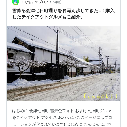
山 郡山シティホテル ホテルアルファーワン郡山東口 お
•
ふなちぃのブログ
5年前
わ…
雪降る会津七日町通りをお写ん歩してきた‥！購入
したテイクアウトグルメもご紹介。
はじめに 会津七日町 雪景色フォト おまけ 七日町グルメ
をテイクアウト アクセス おわりに (このページにはプロ
モーションが含まれています) はじめに こんばんは。本