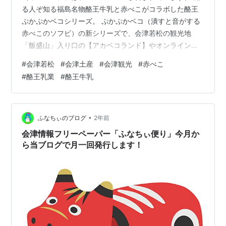
る人ぞ知る福島名物酪王牛乳と赤べこがコラボした酪王
ぷかぷかベコシリーズ。 ぷかぷかベコ（潰すと音がする
赤べこのソフビ）の新シリーズで、会津若松の観光地
「飯盛山」入り口の【アカベコランド】やオンラインシ
ョップなどで販売されています🐄🐂🐃 10月に発売された
#
会津若松
#
会津土産
#
会津観光
#
赤べこ
ばかりで気になっていたので、さっそくアカベコランド
#
酪王乳業
#
酪王牛乳
に買いに行ってきました！ 会津・赤べこのお土産ならこ
こ！飯盛山の『アカベコランド』 名前からして赤べこ好
きにはたまらない、アカベコランド。 会津若松の飯盛山
に今年オープンしたばかりのお店です。 さっそく行って
•
ふなちぃのブログ
2年前
みました！ 飯盛山入り口の向かって左…
会津情報フリーペーパー「ふなちぃ便り」今月か
ら当ブログで月一回発行します！