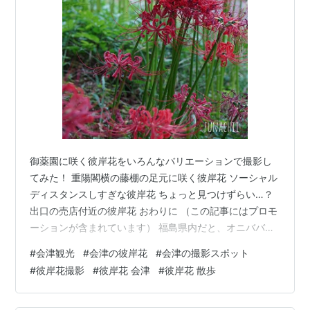
御薬園に咲く彼岸花をいろんなバリエーションで撮影し
てみた！ 重陽閣横の藤棚の足元に咲く彼岸花 ソーシャル
ディスタンスしすぎな彼岸花 ちょっと見つけずらい…？
出口の売店付近の彼岸花 おわりに （この記事にはプロモ
ーションが含まれています） 福島県内だと、オニババで
有名な『安達ヶ原ふるさと村』などが彼岸花の名所とし
#
会津観光
#
会津の彼岸花
#
会津の撮影スポット
て有名ですが、会津若松に彼岸花の撮影スポットは無い
#
彼岸花撮影
#
彼岸花 会津
#
彼岸花 散歩
のでしょうか？ 『庭じゃない彼岸花を撮りたい！』と、
ちょっとでも無いか探してみたところ、観光名所の御薬