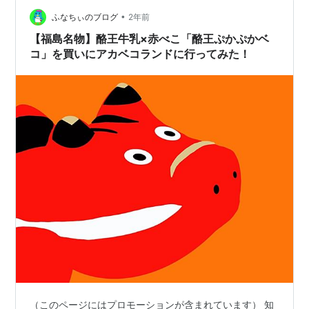
園に咲いていました！ 敷地内にぽつぽつと点在している
ので、観光ついでに探してみてはいかがでしょうか？ 御
•
ふなちぃのブログ
2年前
薬園に咲く彼岸花をいろんなバリエ…
【福島名物】酪王牛乳×赤べこ「酪王ぷかぷかベ
コ」を買いにアカベコランドに行ってみた！
（このページにはプロモーションが含まれています） 知