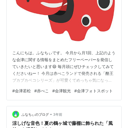
こんにちは。ふなちぃです。 今月から月1回、上記のよう
な会津に関する情報をまとめたフリーペーパーを発信し
ていきたいと思います😄 毎月頭にぜひチェックしてみて
くださいねー！ 今月は赤べこランドで発売される「酪王
プカプカベコシリーズ」が可愛くてめっちゃ気になって
います👀 このプカプカシリーズの酪王バージョンが出る
#
会津若松
#
赤べこ
#
会津観光
#
会津フォトスポット
らしい↓ ピンクベコ 楽しみですね！ 今月末から来月にか
けて紅葉シーズン🍁になりますので、写真活動も楽しん
でいきましょー！ ＼会津の紅葉スポットをチェック👀／
•
funachii.net funachii.net funachii.net funachii.net ブロ
ふなちぃのブログ
3年前
グ村参加中↓
涼しげな音色！夏の鶴ヶ城で藤棚に飾られた「風