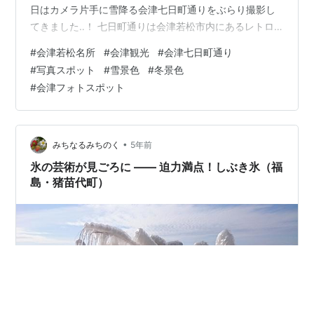
日はカメラ片手に雪降る会津七日町通りをぶらり撮影し
てきました‥！ 七日町通りは会津若松市内にあるレトロ
な街並みが魅力な商店街。 新選組の斎藤一のお墓がある
#
会津若松名所
#
会津観光
#
会津七日町通り
阿弥陀寺もあり、観光客にも人気のスポットです。 会津
#
写真スポット
#
雪景色
#
冬景色
七日町 雪景色フォト 大町四つ角を曲がってすぐ、漆器屋
#
会津フォトスポット
さんのレトロな建物 酒屋さんも良い雰囲気 阿弥陀寺。雪
がすごい。正面は戊辰戦争の会津東軍の墓地。 境内には
鶴ヶ城から移築された御三階もあります。 写っていない
が左手には斎藤一…
•
みちなるみちのく
5年前
氷の芸術が見ごろに ―― 迫力満点！しぶき氷（福
島・猪苗代町）