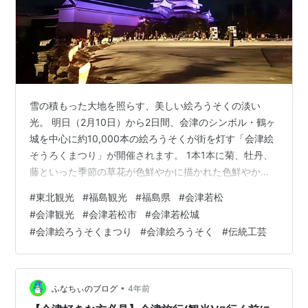
雪の積もった大地を照らす、美しい絵ろうそくの淡い
光。 明日（2月10日）から2日間、会津のシンボル・鶴ヶ
城を中心に約10,000本の絵ろうそくが街を灯す「会津絵
そうろくまつり」が開催されます。 1本1本に菊、牡丹、
藤といった季節の草花が色鮮やかに描かれた色鮮やかな
「会津絵ろうそく」。 芯づくりにはじまり、蝋かけ、か
#
東北観光
#
福島観光
#
福島県
#
会津若松
んなかけ、 手磨き、絵かき…、と幾多の製造工程がすべ
#
会津観光
#
会津若松市
#
会津若松城
て手作業で行われています。 福島県の会津地方はかつて
#
会津絵ろうそくまつり
#
会津絵ろうそく
#
伝統工芸
会津藩として東北随一の繁栄を誇った地ですが、米どこ
ろであり交通の要衝でもあったことに加え、高い技術を
結集した伝統工芸が藩の財政を支えていたこともその大
きな理由の一つです。 当時、漆…
•
ふなちぃのブログ
4年前