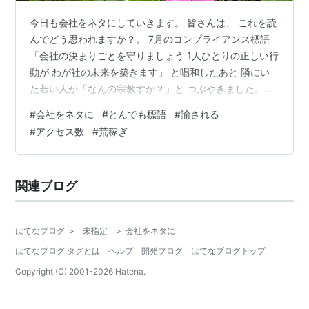
今日も会社をネタにしていきます。 皆さんは、 これを読
んでどう思われますか？。 7月のコンプライアンス標語
「会社の決まりごとを守りましょう 1人ひとりの正しい行
動が わが社の未来を築きます」 と唱和したあと 隣にい
た若い人が「なんの宗教すか？」と つぶやきました。そ
れを聞いた私は、苦笑い。 「ね。諭れてるでしょ」 差別
#
会社をネタに
#
とんでも標語
#
諭される
するつもりは毛頭ありませんが、 「あなたは、神を信じ
#
アクセス数
#
荒稼ぎ
ますか？」という 言葉が思い浮かびます。 そもそも標語
って短くて、メッセージが 明確な上に覚え易いものだと
思っています。 これが、心に刺さる文言ならいざ知らず
関連ブログ
朝から諭されても・・・ この標語は、わが社では語り継
がれると 自分…
はてなブログ
>
未指定
>
会社をネタに
はてなブログ タグとは
ヘルプ
開発ブログ
はてなブログトップ
Copyright (C) 2001-
2026
Hatena.