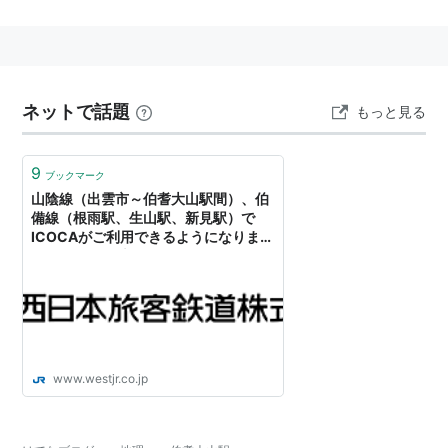
山駅
」→
淀江駅
…
倉吉駅
…
鳥取駅
…
■
伯備線
（
米子駅
…）「
伯耆大山駅
」→
岸本駅
…
生山駅
…
新見
ネットで話題
もっと見る
駅
…
総社駅
−
清音駅
−
倉敷駅
…
（…
岡山駅
まで
山陽本線
直通）
9
ブックマーク
山陰線（出雲市～伯耆大山駅間）、伯
備線（根雨駅、生山駅、新見駅）で
○
リスト
：
駅キーワード
ICOCAがご利用できるようになりま
○
リスト
：
駅つきキーワード
す！：JR西日本
www.westjr.co.jp