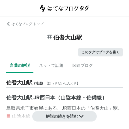
はてなブログ トップ
伯耆大山駅
このタグでブログを書く
言葉の解説
ネットで話題
関連ブログ
伯耆大山駅
(
地理
)
【
ほうきだいせんえき
】
伯耆大山駅 JR西日本（山陰本線・伯備線）
鳥取県
米子市
蚊屋
にある、
JR西日本
の「
伯耆大山
」駅。
■
山陰本線
解説の続きを読む
…
出雲市駅
…
松江駅
…
米子駅
−
東山公園駅
←「
伯耆大