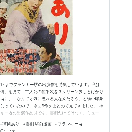
/14までフランキー堺の出演作を特集しています。私は
陽傳」を見て、主人公の佐平次をスクリーン狭しとばかり
ー堺に、「なんて才気に溢れる人なんだろう」と強い印象
なっていたので、今回3作をまとめて見てきました。 神
ンキー堺の出演作品群です。喜劇だけではなく、ミュージ
のようなシリアス作品までこなす多才さが見て取れます。
#
貸間あり
#
喜劇 駅前漫画
#
フランキー堺
年代初頭の夫婦の物語です。フランキー堺と左幸子が演じ
町シアター