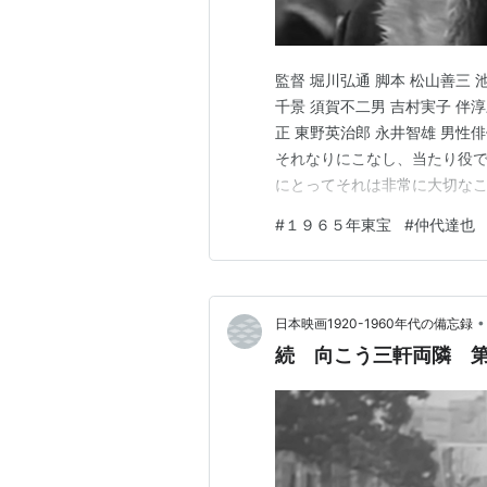
メディア:
単行本
クリック
: 3回
この商品を含むブ
監督 堀川弘通 脚本 松山善三 
千景 須賀不二男 吉村実子 伴淳
正 東野英治郎 永井智雄 男
伴淳三郎 道化
それなりにこなし、当たり役
作者:
田山力哉
にとってそれは非常に大切なこ
出版社/メーカー:
（他、池田一朗）を（共同）担
発売日:
1988/03
#
１９６５年東宝
#
仲代達也
あらぬ展開となる。 仲代達也
メディア:
文庫
クリック
: 1回
ード屋をしているが、その実、
この商品を含むブロ
•
日本映画1920-1960年代の備忘録
続 向こう三軒両隣 
伴淳放浪記―伝記
作者:
伴淳三郎
出版社/メーカー:
発売日:
1998/02
メディア:
単行本
クリック
: 3回