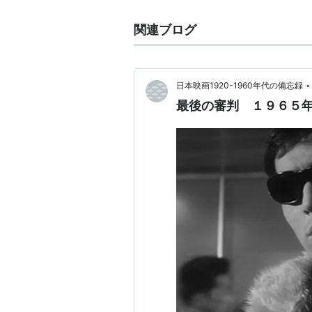
寺内貫太郎一家
関連ブログ
ムー一族
熱中時代
・刑事編
…など。
•
日本映画1920-1960年代の備忘録
最後の審判 １９６５
CM出演
神聖
（
山本本家
） ＊「カアち
サロンパス
（
久光製薬
）
本
いっぺえやっか
作者:
田山力哉
出版社/メーカー:
発売日:
1984/01