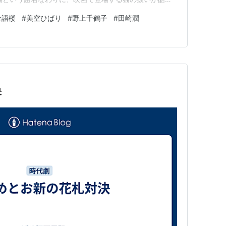
虹子）が溺愛している飼い猫をマダム不在時に執事の田中
金語楼
#
美空ひばり
#
野上千鶴子
#
田崎潤
時の邦画ではよくあるシーンで猫も大変でした。そして別
決