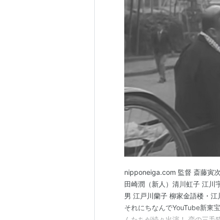
この商品を含むブロ
nipponeiga.com 監督 
田崎潤（新人）清川虹子 江川宇
男 江戸川蘭子 柳家金語楼・江
それにちなんでYouTube新
んたちが続々出演！ 恋の三毛