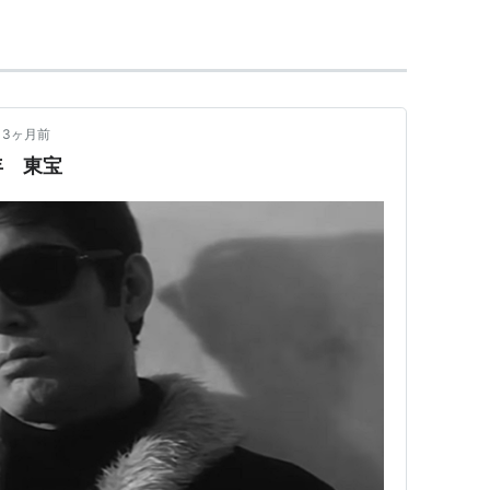
3ヶ月前
年 東宝
ゃん、いっぱいやっか」でお馴染み。
―伴淳・その芸と女と涙
国際情報社