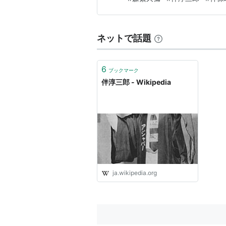
る恋人同士は、二人とも工場で
ネットで話題
どですかでん
人生劇場
全員集合
シリーズ
6
ブックマーク
どてらい男
伴淳三郎 - Wikipedia
人間の証明
青春グラフィティ スニーカーぶ
ええじゃないか
マタギ
…など多数。
ja.wikipedia.org
主なテレビ出演
帽子とひまわり