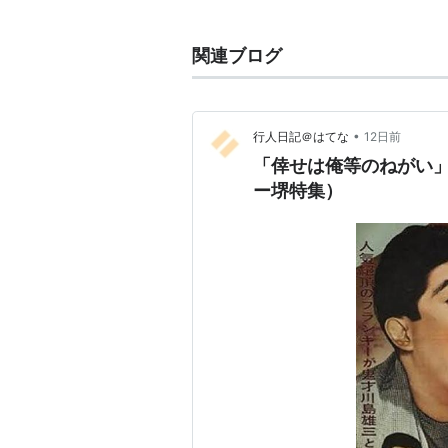
1928年、「
血煙高田の馬場
」（
関連ブログ
森繁久彌
や
フランキー堺
などと
ん」など、
日活
、
大都
、
新興
、
多く出演。名脇役あり「伴淳」
•
行人日記＠はてな
12日前
戦後、「
アジャパー
」という流
「倖せは俺等のねがい」
1963年、「
あゆみの箱
」を設立
ー堺特集）
1966年、株式会社
芸映
の社長に
1978年、紫綬褒章受章。
1981年（昭和56年）10月26日
現在、伴の地元米沢市では彼の生
主な映画出演
血煙高田の馬場
落花剣光録
赤穂浪士