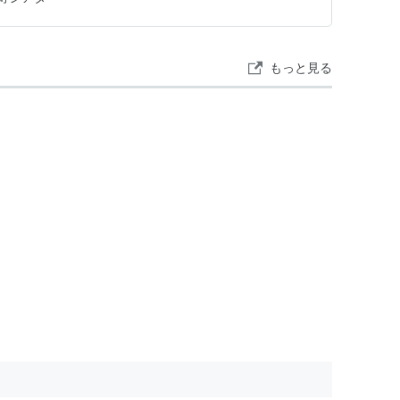
働いていますが、4…
もっと見る
るーす