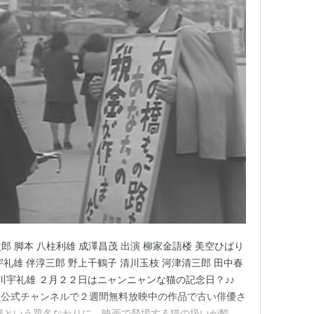
グ (1件) を見る
斎藤寅次郎 脚本 八柱利雄 成澤昌茂 出演 柳家金語楼 美空ひばり
礼雄 伴淳三郎 野上千鶴子 清川玉枝 河津清三郎 田中春
川宇礼雄 ２月２２日はニャンニャンな猫の記念日？♪♪
東宝公式チャンネルで２週間無料放映中の作品で古い俳優さ
猫という題名なわりに、映画で登場する猫の扱いが酷