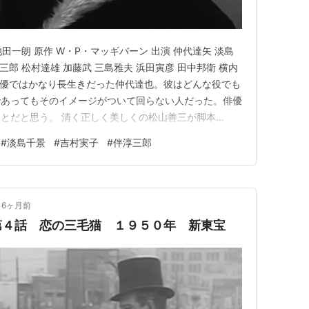
ログを見る
池田一朗 原作 W・P・マッギバーン 出演 仲代達矢 淡島
三郎 松村達雄 加藤武 三島雅夫 浜田寅彦 田中邦衛 横内
性俳優ではかなり長生きだった仲代達也。彼はどんな役でも
の涙 (現代教養文庫)
であってもそのイメージがついて回らない人だった。俳優
とだと思う。 清く正しく美しくの松山善三が脚本
社会思想社
当。 開始しばらくは人妻の不倫もの？かと思いきや、
#
淡島千景
#
吉村実子
#
伴淳三郎
・淡島千景 金井次郎（仲代達也）は東京の場末でビリヤ
…
グ (1件) を見る
6ヶ月前
第４話 恋の三毛猫 １９５０年 新東宝
・伴淳三郎 (伝記叢書 (288))
大空社