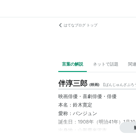
はてなブログ トップ
言葉の解説
ネットで話題
関
伴淳三郎
(
映画
)
【
ばんじゅんざぶろ
映画俳優・喜劇俳優・俳優
本名：鈴木寛定
愛称：
バンジュン
誕生日：1908年（明治41年）1月1
出身地：山形県米沢市