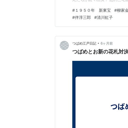
い。大金持ちのマダム（清川
#
１９５０年 新東宝
#
柳家
春男からぶん投げられる。当
#
伴淳三郎
#
清川虹子
に猫がお話…
•
つばめ江戸日記
6ヶ月前
つばめとお新の花札対