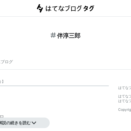
伴淳三郎
連ブログ
う
】
はてな
はてな
はてな
Copyrig
0日
解説の続きを読む