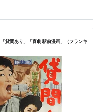
日活
）で映画デビュー。喜劇「駅前」シリーズでは
ともに欠かせない方。「飢餓海峡」「どですかで
松竹
、
東京
、
大映
などさまざまな映画会社の映画に数
の冠が付く喜劇映画では主役も務めた。
行語を作り出す。
「貸間あり」「喜劇 駅前漫画」（フランキ
。
就任。
、死去。73歳。
誕100年にあたって上映会等が開催されている。