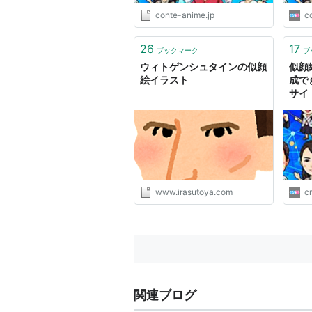
conte-anime.jp
c
26
17
ブックマーク
ブ
ウィトゲンシュタインの似顔
似顔
絵イラスト
成で
サイト
コン
www.irasutoya.com
cr
関連ブログ