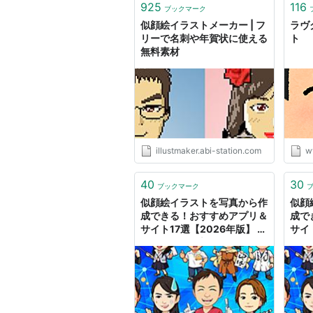
925
116
ブックマーク
似顔絵イラストメーカー | フ
ラヴ
リーで名刺や年賀状に使える
ト
無料素材
illustmaker.abi-station.com
w
40
30
ブックマーク
似顔絵イラストを写真から作
似顔
成できる！おすすめアプリ＆
成で
サイト17選【2026年版】 |
サイト
コンテアニメ新館
コン