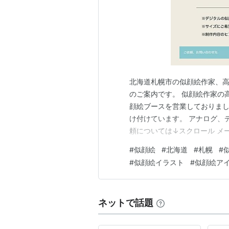
北海道札幌市の似顔絵作家、高
のご案内です。 似顔絵作家の高
顔絵ブースを営業しておりまし
け付けています。 アナログ、
頼については↓スクロール メー
moon0808sleepy@yaho
#
似顔絵
#
北海道
#
札幌
#
用ください。 HPから画像は送れません
#
似顔絵イラスト
#
似顔絵ア
ュ…
ネットで話題