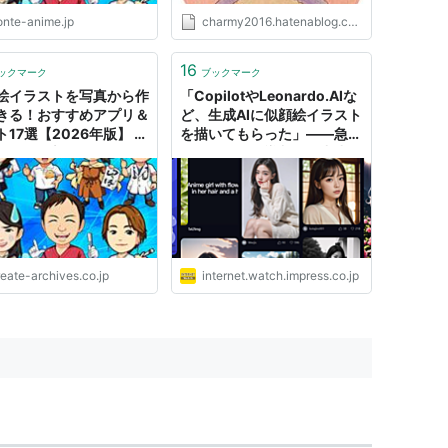
onte-anime.jp
charmy2016.hatenablog.com
16
ックマーク
ブックマーク
絵イラストを写真から作
「CopilotやLeonardo.AIな
きる！おすすめアプリ＆
ど、生成AIに似顔絵イラスト
17選【2026年版】 |
を描いてもらった」――急遽
テアニメ新館
テレワークを導入した中小企
業の顛末記（178）【急遽テ
レワーク導入！の顛末記】
eate-archives.co.jp
internet.watch.impress.co.jp