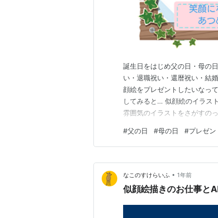
誕生日をはじめ父の日・母の日
い・退職祝い・還暦祝い・結婚
顔絵をプレゼントしたいなって
してみると… 似顔絵のイラス
雰囲気のイラストをさがすのっ
テ… よつば 今回は，両親の
#
父の日
#
母の日
#
プレゼン
似顔絵を頼むと安いの？ 価格
イストのおすすめ似顔絵師さん
•
なこのすけらいふ
1年前
似顔絵描きのお仕事とA