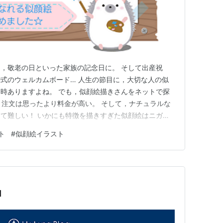
，敬老の日といった家族の記念日に。 そして出産祝
式のウェルカムボード… 人生の節目に，大切な人の似
時ありますよね。 でも，似顔絵描きさんをネットで探
ト注文は思ったより料金が高い。 そして，ナチュラルな
て難しい！ いかにも特徴を描きすぎた似顔絵はニガ
結婚記念日に似顔絵を描いてもらった体験をもとに どこで
ト
#
似顔絵イラスト
を安く・失敗しない似顔絵を描いてもらうコツ 自然体テ
を知りたい！ といった…
I