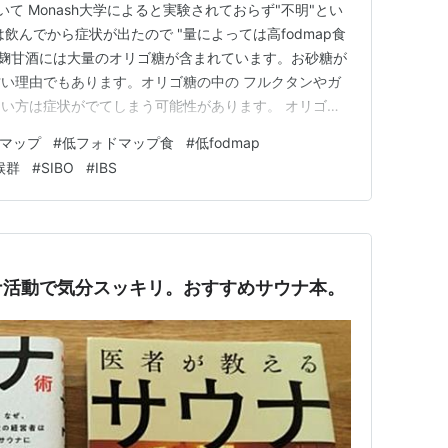
いて Monash大学によると実験されておらず"不明"とい
飲んでから症状が出たので "量によっては高fodmap食
米麹甘酒には大量のオリゴ糖が含まれています。お砂糖が
い理由でもあります。オリゴ糖の中の フルクタンやガ
い方は症状がでてしまう可能性があります。 オリゴ糖
つけました。なんと100gあたり3600gもオリゴ糖が
マップ
#
低フォドマップ食
#
低fodmap
微生物センターによると、はだ恵り100gに含まれるオリ
候群
#
SIBO
#
IBS
ナ活動で気分スッキリ。おすすめサウナ本。