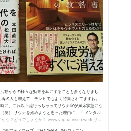
ナ活動からの様々な効果を耳にすることも多くなりまし
な著名人も増えて、テレビでもよく特集されてますね。
同時に、これ以上流行っちゃってサウナ室が満席状態にな
（笑） サウナを始めようと思った理由に、「 メンタル
？どうでしょうか？ www.yappaonsen.work サウ
い効果があると書かれています。 しかも、うつ病予防
#
低フォドマップ
#
FODMAP
#
セロトニン