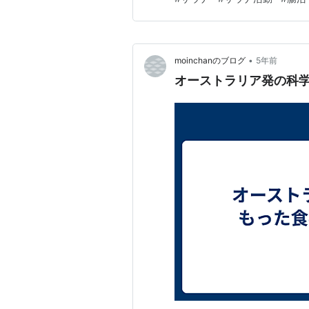
になるとか！ 精神的に疲れて
いることでしょ う。 医者が教
•
moinchanのブログ
5年前
オーストラリア発の科学