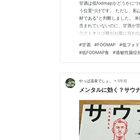
甘酒は低fodmapかどうかにつ
う位置づけです。 ただし、私は
材である"と判断しました。 
含まれていないのに、甘酒が甘
ラクトオリゴ糖がお腹に合わな
の含有量を公開している甘酒を見
#
甘酒
#
FODMAP
#
低フォド
含まれているとのこと。 食品
#
低FODMAP食
#
過敏性腸症
ゴ糖の量は、3,600…
•
やっぱ温泉でしょ。
5年前
メンタルに効く？サウ