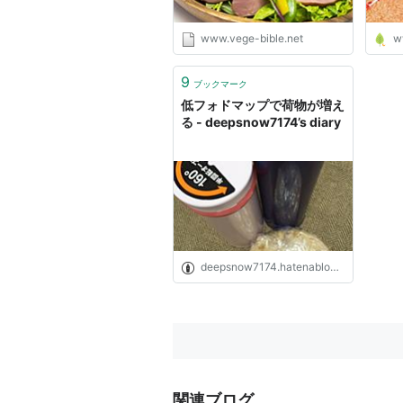
www.vege-bible.net
w
9
ブックマーク
低フォドマップで荷物が増え
る - deepsnow7174’s diary
deepsnow7174.hatenablog.com
関連ブログ