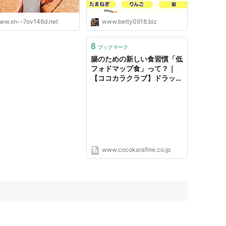
ww.xn--7ov146d.net
www.betty0918.biz
8
ブックマーク
腸のための新しい食習慣「低
フォドマップ食」って？｜
【ココカラクラブ】ドラッグ
ストアのココカラファイン
www.cocokarafine.co.jp