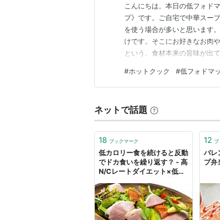
こんにちは。本日の低フォド
プ》です。ご自宅で中華スー
を使う場合が多いと思います
けです。そこにお好きなお肉
という、食材本来の旨味が出
けると、簡単に低フォドマッ
#
ホットクック
#
低フォドマ
い風味豊かなスープになるので
ープ》 【材料】2人分 キャベツ
ネットで話題
18
12
ブックマーク
ブ
低カロリー食を続けると反動
バレ
でドカ食いを繰り返す？ - 高
プ弁当
N/Cレートダイエット×低フ
ォドマップ食で体質改善