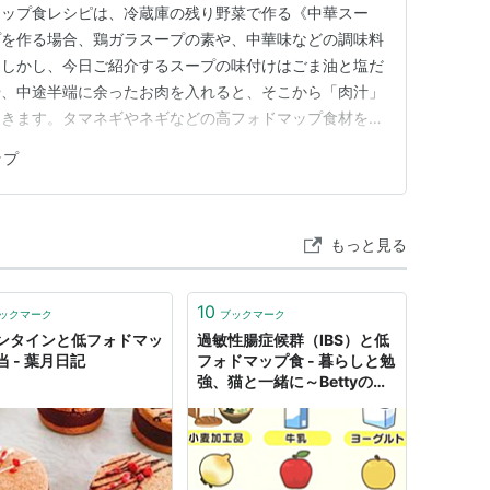
マップ食レシピは、冷蔵庫の残り野菜で作る《中華スー
プを作る場合、鶏ガラスープの素や、中華味などの調味料
。しかし、今日ご紹介するスープの味付けはごま油と塩だ
や、中途半端に余ったお肉を入れると、そこから「肉汁」
てきます。タマネギやネギなどの高フォドマップ食材を避
プの中華スープになります。自宅でも、かなりレベルの高
ップ
、ぜひお試しくださいね。 《低フォドマップの中華ス
 200g タケノコの水…
もっと見る
10
ックマーク
ブックマーク
ンタインと低フォドマッ
過敏性腸症候群（IBS）と低
 - 葉月日記
フォドマップ食 - 暮らしと勉
強、猫と一緒に～Bettyのブ
ログ