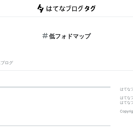
低フォドマップ
連ブログ
はてな
はてな
はてな
Copyrig