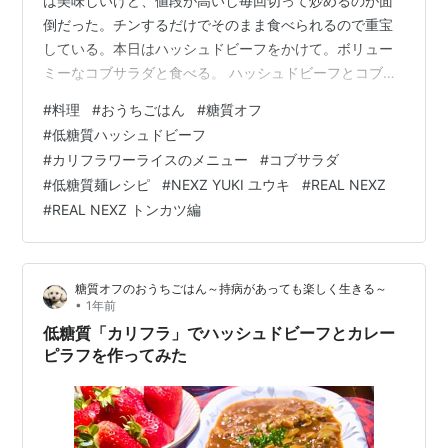
は美味しいけど、値段が高いし毎回切って炒めるのが面
倒だった。チンするだけでそのまま食べられるので重宝
している。本日はハッシュドビーフをかけて。ボリュー
ミーなコブサラダと食べる。 ハッシュドビーフとコブサ
ラダの夕食 もくじ 夕食 カリフラのハッシュドビーフ コ
#
料理
#
おうちごはん
#
糖質オフ
ブサラダ 昼食 低糖質ハッシュドビーフスパゲッティ ひ
#
低糖質ハッシュドビーフ
とこと REAL NEXZ「Bring Me the Pork Cutlet」 夕食 カ
#
カリフラワーライスのメニュー
#
コブサラダ
リフラのハッシュドビーフ 〇カリフラ（冷凍刻みカリフ
#
低糖質麺レシピ
#
NEXZ YUKI ユウキ
#
REAL NEXZ
ラワー）・牛肉・玉ねぎ・ニンジン・塩・コショウ・デ
#
REAL NEXZ トンカツ編
ミグラスソース・ケチャップ・カレールー カリフラ…
糖質オフのおうちごはん～持病があっても楽しく生きる～
•
1年前
低糖質「カリフラ」でハッシュドビーフとカレー
ピラフを作ってみた