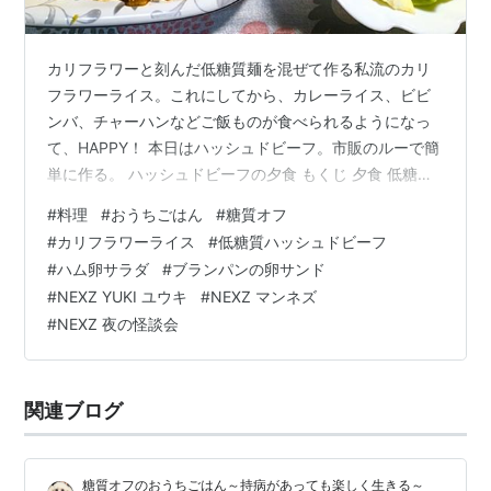
カリフラワーと刻んだ低糖質麺を混ぜて作る私流のカリ
フラワーライス。これにしてから、カレーライス、ビビ
ンバ、チャーハンなどご飯ものが食べられるようになっ
て、HAPPY！ 本日はハッシュドビーフ。市販のルーで簡
単に作る。 ハッシュドビーフの夕食 もくじ 夕食 低糖質
なハッシュドビーフ ハム卵のマカロニサラダ 昼食 ブラ
#
料理
#
おうちごはん
#
糖質オフ
ンパンの卵サンド ひとこと NEXZ「夜の怪談会」 夕食 低
#
カリフラワーライス
#
低糖質ハッシュドビーフ
糖質なハッシュドビーフ 〇牛バラ肉・玉ねぎ・ニンジ
#
ハム卵サラダ
#
ブランパンの卵サンド
ン・グリンピース・マッシュルーム（缶）・ハッシュド
#
NEXZ YUKI ユウキ
#
NEXZ マンネズ
ビーフ（S＆B）フォンドボー（S＆B） 〇カリフラ（冷
#
NEXZ 夜の怪談会
凍刻みカリフラワー）・低糖質麺（通販デリカーボ） 一
口大に切った牛バラ…
関連ブログ
糖質オフのおうちごはん～持病があっても楽しく生きる～