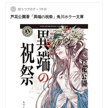
ってみると、そこはとんでもない僻地だった。妙な建物
の中で意味の解らない作業をさせられ、ヤンが「兄弟た
•
抗うつブログ
3年前
ち」だという人々は奇声を発して這い回…
芦花公園著「異端の祝祭」角川ホラー文庫