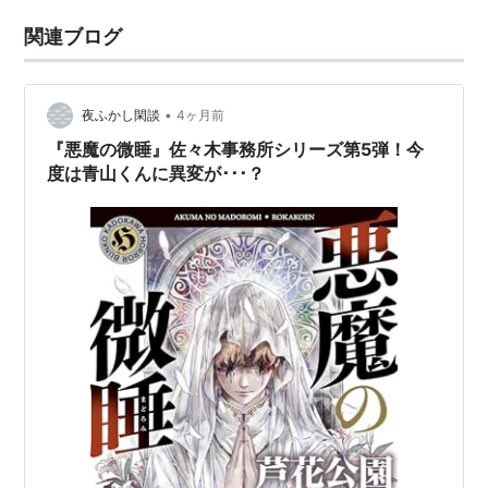
関連ブログ
•
夜ふかし閑談
4ヶ月前
『悪魔の微睡』佐々木事務所シリーズ第5弾！今
度は青山くんに異変が･･･？