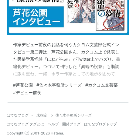
作家デビュー前夜のお話を伺うカクヨム文芸部公式イン
タビュー第二弾は、芦花公園さん。カクヨム上で発表し
た民俗学系怪談『ほねがらみ』がTwitter上でバズり、書
籍化デビュー。つづいて刊行した『異端の祝祭』も順調
に版を重ね、一躍、ホラー作家としての地歩を固めてい
ます。このたびホラー文庫より刊行された『漆黒の慕
#
芦花公園
#
佐々木事務所シリーズ
#
カクヨム文芸部
情』は、前作『異端の祝祭』に続く、心霊案件専門の
#
デビュー前夜
佐々木事務所シリーズ第二弾。鮮烈デビューまでの道の
りや、創作秘話を伺いました。 ――そもそも、最初にカ
クヨムで小説を書いてみようと思われたきっかけは何だ
はてなブログ
>
未指定
>
佐々木事務所シリーズ
ったのでしょう？ 芦花公園（以下、芦花）；Twitter上で
はてなブログ タグとは
ヘルプ
開発ブログ
はてなブログトップ
つながっていた仲間が、カクヨムで小…
Copyright (C) 2001-
2026
Hatena.