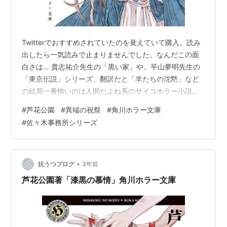
Twitterでおすすめされていたのを覚えていて購入。読み
出したら一気読みで止まりませんでした。なんだこの面
白さは… 貴志祐介先生の「黒い家」や、平山夢明先生の
「東京伝説」シリーズ、翻訳だと「羊たちの沈黙」など
の結局一番怖いのは人間だよね系のサイコホラー小説が
大好きで、幽霊がどストレートに出てくるホラー小説に
#
芦花公園
#
異端の祝祭
#
角川ホラー文庫
はどちらかというと苦手意識があるのですが、一人称で
#
佐々木事務所シリーズ
展開される幽霊が視えてしまう描写にゾクゾクする生々
しさがあり、超常的でありながら嘘くさくならないリア
リティラインの引き方が見事で、途轍もない才能を感じ
ました。 新興カルト宗教、大学の民俗学教室、闘う霊能
•
抗うつブログ
3年前
力者、ミシャグジ信仰、探偵小説のフォー…
芦花公園著「漆黒の慕情」角川ホラー文庫