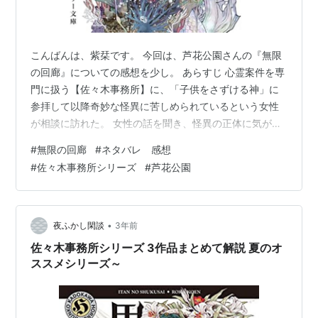
こんばんは、紫栞です。 今回は、芦花公園さんの『無限
の回廊』についての感想を少し。 あらすじ 心霊案件を専
門に扱う【佐々木事務所】に、「子供をさずける神」に
参拝して以降奇妙な怪異に苦しめられているという女性
が相談に訪れた。 女性の話を聞き、怪異の正体に気がつ
いた【佐々木事務所】所長の佐々木るみは、この怪異は
#
無限の回廊
#
ネタバレ 感想
自分では手に負えないと判断し、最強の拝み屋・物部斉
#
佐々木事務所シリーズ
#
芦花公園
清にお祓いを頼む。しかし、祓えはしたものの、それは
物部の命と引き換えだった。 自分の所為で物部が死ん
だ。 るみは後悔と絶望に苛まれるが、るみの悪夢はまだ
まだ終わらず･･･――。 物部さん！ 『無限の回廊』は
•
夜ふかし閑談
3年前
2025年2月に刊行された長編小説。…
佐々木事務所シリーズ 3作品まとめて解説 夏のオ
ススメシリーズ～