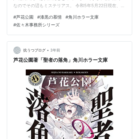
なのでその辺もミステリアス。 令和5年5月22日現在、
Amazonでは品切れ。最寄りの書店で買ったのは令和5年
#
芦花公園
#
漆黒の慕情
#
角川ホラー文庫
4月5日 5版だったので、一時的な品切れなのかな？ 佐々
#
佐々木事務所シリーズ
木事務所シリーズは多くの人に楽しんでもらいたいか
ら、角川ホラー文庫さん重版お願います。。 漆黒の慕情
佐々木事務所シリーズ (角川ホラー文庫) 作者:芦花公園
KADOKAWA Amazon
•
抗うつブログ
3年前
芦花公園著「聖者の落角」角川ホラー文庫