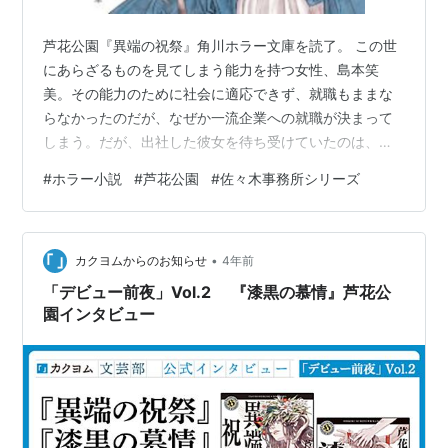
芦花公園『異端の祝祭』角川ホラー文庫を読了。 この世
にあらざるものを見てしまう能力を持つ女性、島本笑
美。その能力のために社会に適応できず、就職もままな
らなかったのだが、なぜか一流企業への就職が決まって
しまう。だが、出社した彼女を待ち受けていたのは、仕
事とはほど遠い謎の儀式の連続だった。心霊案件の相談
#
ホラー小説
#
芦花公園
#
佐々木事務所シリーズ
事務所を開設している佐々木るみと、彼女のサポートを
している青山幸喜。ろくに依頼もなく、暇をもてあまし
ていた彼らのもとにもちこまれたのは、謎の組織にとり
•
こまれた妹を取り戻してほしいという島本笑美の兄から
カクヨムからのお知らせ
4年前
の依頼だった。島本笑美をとりもどすための行動を起こ
「デビュー前夜」Vol.2 『漆黒の慕情』芦花公
するみと青山だったが、その前に立ちふさがったのは
園インタビュー
彼…