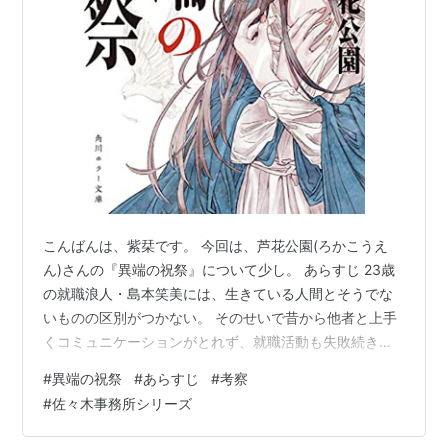
こんばんは、紫栞です。 今回は、芦花公園(ろかこうえ
ん)さんの『異端の祝祭』について少し。 あらすじ 23歳
の就職浪人・島本笑美には、生きている人間とそうでな
いものの区別がつかない。 そのせいで昔から他者と上手
くコミュニケーションがとれず、就職活動も失敗続きだ
った。 そんな笑美がある日、ダメ元で大手企業のモリヤ
#
異端の祝祭
#
あらすじ
#
考察
食品の面接を受けたところ、社員から「社長」と呼ばれ
#
佐々木事務所シリーズ
るどう見ても十代ほどの青年・ヤンに気に入られ、内定
を得る。 次の日、研修だといわれて指定された場所に行