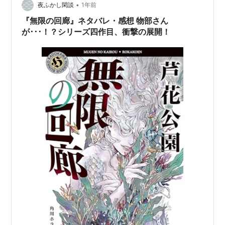
•
夜ふかし閑談
1年前
『無限の回廊』ネタバレ・感想 物部さん
が･･･！？シリーズ四作目、衝撃の展開！