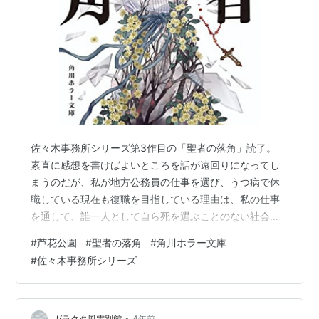
佐々木事務所シリーズ第3作目の「聖者の落角」読了。
素直に感想を書けばよいところを話が遠回りになってし
まうのだが、私が地方公務員の仕事を選び、うつ病で休
職している現在も復職を目指している理由は、私の仕事
を通して、誰一人として自ら死を選ぶことのない社会を
つくることに貢献したいという信念があるからである。
#
芦花公園
#
聖者の落角
#
角川ホラー文庫
自治体で働いていると、子どもの貧困や虐待、命に関わ
#
佐々木事務所シリーズ
る病気・障害、不当な人権侵害などの厳しい現実に直面
する人々を目の当たりにする。一人の担当者として個々
人や地域の抱える問題を認識した以上、見て見ぬふりは
できないので自分にできる仕事を全力でやり、問題解決
•
ガラクタ風雲別館
4年前