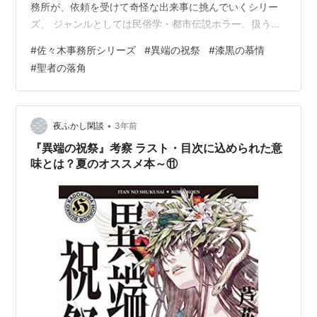
務所が、依頼を受けて奇怪な出来事に挑んでいくシリー
ズ。 ジャンルとしては民俗学・都市伝説ホラー。扱うの
はいずれもガチの心霊現象で、超自然的現象ありきのシ
#
佐々木事務所シリーズ
#
異端の祝祭
#
漆黒の慕情
リーズですが、人怖系ホラー要素とミステリ要素もある
#
聖者の落角
ので、ホラー慣れしていない人にもオススメのシリー
ズ。 どの本も300ページほどで、“怖すぎない”のも読み
やすいですね。 主要人物は佐々木事務所所長の佐々木る
みと、その助手の青山幸喜。 るみは小太りで一見年齢も
•
夜ふかし閑談
3年前
性別も不詳気味の三十代前半の女性で…
『異端の祝祭』考察 ラスト・目次に込められた意
味とは？夏のオススメ本～⑪