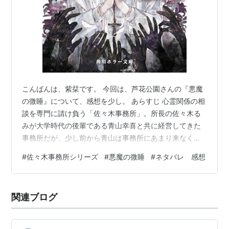
こんばんは、紫栞です。 今回は、芦花公園さんの『悪魔
の微睡』について、感想を少し。 あらすじ 心霊関係の相
談を専門に請け負う「佐々木事務所」。所長の佐々木る
みが大学時代の後輩である青山幸喜と共に経営してきた
事務所だが、少し前から青山は事務所にあまり来なくな
った。 実家の教会の手伝いだと欠勤することが増え、話
#
佐々木事務所シリーズ
#
悪魔の微睡
#
ネタバレ 感想
し方が厳しく容赦のないものになり、正しいけれど優し
さがない。人を遠ざけるような態度をとるようになっ
た。聖書の教えを布教する動画配信も始めたようで、そ
関連ブログ
のチャンネルは奇妙に数字が伸びているらしい。 青山が
おかしくなってしまったのは何故なのか？ るみは雇い入
れたばかりの事務員・長尾アカリと共に調査…