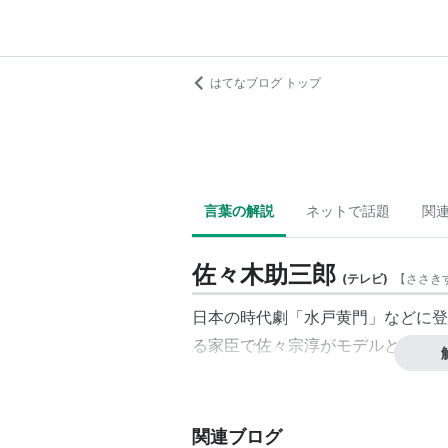
はてなブログ トップ
言葉の解説
ネットで話題
関
佐々木助三郎
(
テレビ
)
【
ささき
日本の時代劇「水戸黄門」などに登
る家臣で
佐々宗淳
がモデルと言われ
関連ブログ