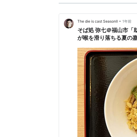
•
The die is cast SeasonⅡ
1年前
そば処 弥七＠福山市「
が喉を滑り落ちる夏の