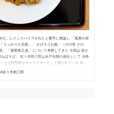
の弥七」にインスパイアされたと勝手に推論し 「風車の弥
 「うっかり八兵衛」 「かげろうお銀」（その壱 その
圀」 「渥美格之進」 について考察してきた 今回は 助さ
ばねばそば」 佐々木助三郎は水戸光圀の側近として 冷静
）とは対照的なキャラクターとして描かれている 卓越
ちとの立ち回りでは その身軽さと素早い太刀筋で相手を
#
佐々木助三郎
着な格さんと互角かそれ以上と見なされる 正義感が非常に
…