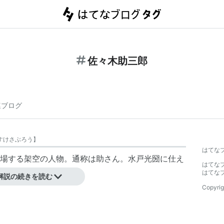
佐々木助三郎
連ブログ
すけさぶろう
】
はてな
場する架空の人物。通称は助さん。
水戸光圀
に仕え
はてな
ている。
はてな
解説の続きを読む
Copyrig