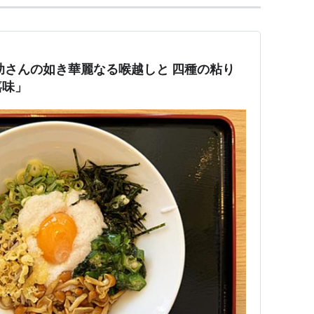
助さんの如き華麗なる喉越しと 四種の粘り
嘉味」