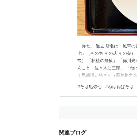
「弥七」 過去 店名は「風車
七」（その壱 その弍 その参）
弍） 「柘植の飛猿」 「徳川光
んこと「佐々木助三郎」 「ね
で思慮深い格さん（渥美格之進
した剣術の腕前を持ち 悪人た
#
そば処弥七
#
ねばねばそば
翻弄し その腕は 常に冷静沈
強く 不正や悪事を見過ごすこ
関連ブログ