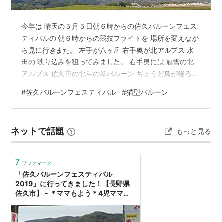
今年は 晴天の５月５日朝６時からの佐久バルーンフェス
ティバルの 朝６時からの競技フライトを 場所を変えなが
ら見に行きまた。 左手が八ヶ岳 右手奥が北アルプス 水
田の 映り込みを狙ってみました。 右手奥には 冠雪の北
アルプス 佐久市の北斗の拳バルーン ちょうど鳥が後ろに
飛んでいたところ 雪帽子の蓼科山を背景に かなりの数が
#
佐久バルーンフェスティバル
#
猫型バルーン
飛んできたところ 北アルプスを背景に 今度は八ヶ岳を背
景に 前ピンの構図 AI生成で 浅間山を背景に猫のバルーン
を 今度は ３にゃんこをバルーンに乗って下を見ている
ネットで話題
もっと見る
アップの写真を 最後にイラストタイプ
7
ブックマーク
「佐久バルーンフェスティバル
2019」に行ってきました！【長野県
佐久市】 - ＊ママもよう＊4児ママ
sakiのブログ