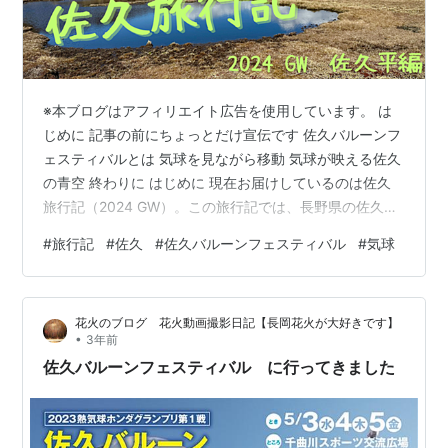
※本ブログはアフィリエイト広告を使用しています。 は
じめに 記事の前にちょっとだけ宣伝です 佐久バルーンフ
ェスティバルとは 気球を見ながら移動 気球が映える佐久
の青空 終わりに はじめに 現在お届けしているのは佐久
旅行記（2024 GW）。この旅行記では、長野県の佐久・
小諸地方（私の心の故郷！）を2024年のゴールデンウィ
#
旅行記
#
佐久
#
佐久バルーンフェスティバル
#
気球
ークに旅行したので、その内容をお伝えしています。 本
記事ではゴールデンウィークに行われる佐久のお祭り、
佐久バルーンフェスティバルにて気球を見た話をしま
花火のブログ 花火動画撮影日記【長岡花火が大好きです】
す！ 記事の前にちょっとだけ宣伝です 以前当ブログで連
•
3年前
載していたハワイ旅行記。その一部を纏めて内容を編集
佐久バルーンフェスティバル に行ってきました
し、Noteの有料記事…