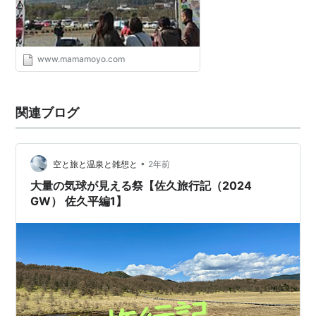
www.mamamoyo.com
関連ブログ
•
空と旅と温泉と雑想と
2年前
大量の気球が見える祭【佐久旅行記（2024
GW） 佐久平編1】