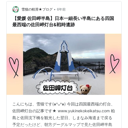
把な地図 触覚みたいに伸びている佐田岬半島の先の方に
あるよ。 ちゃんとした地図 はなはな 「はな」とは「岬…
•
雪猫の軽滑★ブログ
6年前
【愛媛 佐田岬半島】日本一細長い半島にある四国
最西端の佐田岬灯台&戦時遺跡
こんにちは、雪猫です(๑❛ᴗ❛๑) 今回は四国最西端の灯台、
佐田岬灯台の記事です★ www.yukinekokeikatsu.com 柏
島と佐田沈下橋を観光した翌日、しまなみ海道まで戻る
予定だったけど、朝方グーグルマップで見た佐田岬半島