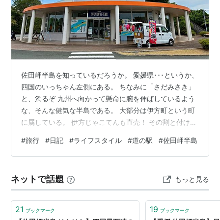
佐田岬半島を知っているだろうか。 愛媛県･･･というか、
四国のいっちゃん左側にある。 ちなみに「さだみさき」
と、濁るぞ 九州へ向かって懸命に腕を伸ばしているよう
な、そんな健気な半島である。 大部分は伊方町という町
に属している。 伊方じゃこてんも直売！ その割と付け根
に近い位置にあるのが「道の駅 伊方きらら館」だ。 ここ
#
旅行
#
日記
#
ライフスタイル
#
道の駅
#
佐田岬半島
で、四国最西端到達証明書を買うことができるぞ。 燈の
守り人 佐田岬灯台さん 館内に入ってみると、物産を売る
きららマーケットには野菜や果物、多種な柑橘系、ミカ
ネットで話題
もっと見る
ンジュースが並んでいる。 みかんの調味料、八幡浜ちゃ
んぽん、田舎味噌なんかも魅力的！ 私はその奥に鎮座す
るお酒コーナーに目を…
21
19
ブックマーク
ブックマーク