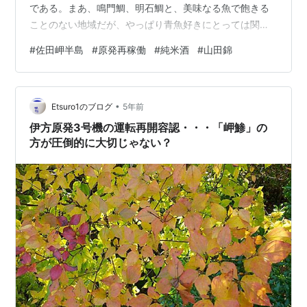
である。まあ、鳴門鯛、明石鯛と、美味なる魚で飽きる
ことのない地域だが、やっぱり青魚好きにとっては関鯵
と関鯖がたまらない。だが、この豊予海峡・・・大分県
#
佐田岬半島
#
原発再稼働
#
純米酒
#
山田錦
の佐賀関で水揚げされるのが関鯵と関鯖なんであって、
四国側で水揚げされれば岬鯵、岬鯖と言われる。岬とい
う字は、ココでは「はな」と読むようだがね。 というコ
•
トで、昨日の当ブログのやや続きなんだが・・・神奈川
Etsuro1のブログ
5年前
県から伊予の国まではナカナカ遠いもんだ。飛行機利用
伊方原発3号機の運転再開容認・・・「岬鯵」の
でレンタカーっていうのが一番楽チンなんだろう。若
方が圧倒的に大切じゃない？
い…