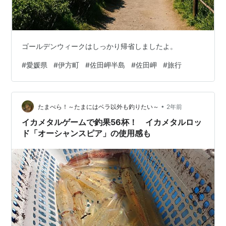
ゴールデンウィークはしっかり帰省しましたよ。
#
愛媛県
#
伊方町
#
佐田岬半島
#
佐田岬
#
旅行
•
たまべら！～たまにはベラ以外も釣りたい～
2年前
イカメタルゲームで釣果56杯！ イカメタルロッ
ド「オーシャンスピア」の使用感も