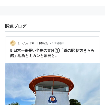
関連ブログ
•
しったかぶり！日本紀行
13時間前
5 日本一細長い半島の冒険①「道の駅 伊方きらら
館」地酒とミカンと原発と。