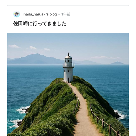
きますよ 今、どんな教科書なんでしょ… 西風 風力3 湾の
•
外 東の方角 ⇦ 呉海軍港 豊後水道 ⇨ 風車が見えるのは 四
inada_haruaki’s blog
1年前
国最西端 佐田…
佐田岬に行ってきました