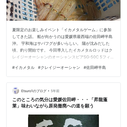
夏限定のお楽しみイベント「イカメタルゲーム」に参加
してきた話。 船が向かうのは愛媛県最西端の佐田岬半島
沖。 宇和海はサバフグが多いらしい。 陽が沈みだした
頃、釣り開始です。 今回導入したイカメタルロッドはク
レイジーオーシャンのオーシャンスピアSG-50C 5フィー
トというショートレングスにスパイラルガイド、アタリ
#
イカメタル
#
クレイジーオーシャン
#
佐田岬半島
の取りやすさと掛けることに特化した穂先になっている
のが特徴のこのロッド。 一晩使ってみて気づいたことな
ど、簡易的なインプレもしてみます。 crazy-ocean.com
•
今回の相棒 ロッド クレイジーオーシャン オーシャンス
Etsuro1のブログ
5年前
ピアSG-50C リール シマノ バルケッタFカスタム 上の
このところの気分は愛媛佐田岬・・・「昇龍蓬
画…
莱」味わいながら原発撤廃への道を願う