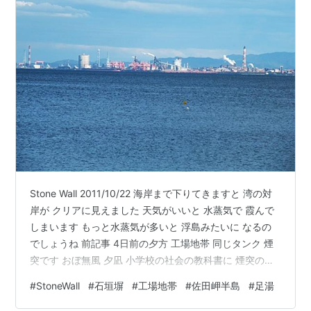
Stone Wall 2011/10/22 海岸まで下りてきますと 湾の対
岸が クリアに見えました 天気がいいと 水蒸気で 霞んで
しまいます もっと水蒸気が多いと 浮島みたいに なるの
でしょうね 前記事 4日前の夕方 工場地帯 同じタンク 煙
突です おぼ無風 夕凪 小学校の社会の教科書に 煙突の煙
で 風向、風力を見る って言うのありました タンちゃん
#
StoneWall
#
石垣塀
#
工場地帯
#
佐田岬半島
#
足湯
ペロくん 今は 煙 排出規制きびしいですから 煙じゃなく
水蒸気でしょう 煙突から煙り出してると 🚒 すっ飛んで