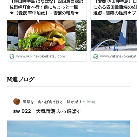
【佐田岬半島 はなはな】四国最西端の
【愛媛 佐田岬半島】
佐田岬灯台へ行く前にちょっと一服
にある四国最西端の佐
★【愛媛 車中泊旅】 - 雪猫の軽滑★ブ
遺跡 - 雪猫の軽滑★
ログ
www.yukinekokeikatsu.com
www.yukinekokeikat
関連ブログ
•
道草を 食へば食うほど 腹が減り
1年前
sw 022 天気晴朗 ふっ飛ばす