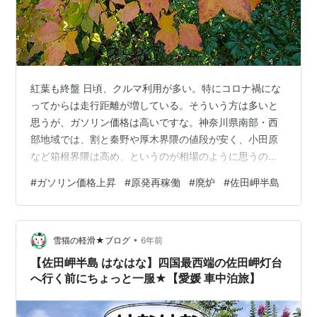
紅葉も終盤 日頃、クルマ利用が多い。特にコロナ禍にな
ってからは走行距離が増している。そういう方は多いと
思うが、ガソリン価格は高いですな。神奈川県南部・西
部地域では、割と秦野や厚木界隈の値段が安く、小田原
など箱根界隈は高め、というのが相場のように思うのだ
が、最近はどこでも以下同文的に高いから、数円の差を
#
ガソリン価格上昇
#
原発再稼働
#
廃炉
#
佐田岬半島
求めてウロつくこと自体が虚しく思えてきた。 明らかに
安い単価でなければ、わざわざクルマを走らせて、離れ
たガソリンスタンドに行くというのが馬鹿らしい。お出
•
かけついでに幾らか安いガソリンを給油出来たなら、そ
雪猫の軽滑★ブログ
6年前
れはラッキーだけどね。 政府の備蓄分の放出に関して
【佐田岬半島 はなはな】四国最西端の佐田岬灯台
は、アメリカ等との足並みを揃えるというお付き合…
へ行く前にちょっと一服★【愛媛 車中泊旅】