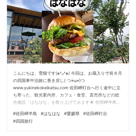
こんにちは、雪猫です(๑❛ᴗ❛๑) 今回は、お蔵入り寸前８月
の四国車中泊旅に巻き戻し( つ•̀ω•́)つ
www.yukinekokeikatsu.com 佐田岬灯台へ行く途中に立
ち寄った、観光案内所、カフェ・食堂、直売所などの総
合施設「はなはな」を取り上げてみます★ 佐田岬半島に
入ってから佐田岬灯台までが、まあ長いこと（；゜
#
佐田岬半島
#
はなはな
#
愛媛県
#
佐田岬灯台
０゜） お腹もペコペコなので、少し手前にあるはなはな
#
四国旅行
でちょっとひと休憩です♪ 大雑把な地図 ちゃんとした地
図 はなはな しらす食堂 木と樹 売店 三崎港 まとめ 大雑