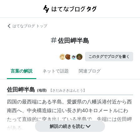
はてなブログ トップ
佐田岬半島
このタグでブログを書く
言葉の解説
ネットで話題
関連ブログ
佐田岬半島
(
地理
)
【
さだみさきはんとう
】
四国の最西端にある半島。愛媛県の八幡浜港付近から西
南西へ、中央構造線に沿い長さ約40キロメートルにわ
たって直線的に突き出している半島で、先端には佐田岬
解説の続きを読む
がある。