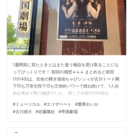
1週間前に見たときとはまた違う物語を受け取ることにな
ってびっくりです！ 前回の感想↓↓↓ まとめると前回
(1014S)は、生命の輝き強強ちゃぴシシィが古川トート閣
下🥺も万里生陛下🥺も圧倒的パワーで跳ね除けて、1人自
由を求めて戦う物語でした。 対して今回(1021M)は、粘
度が高い上に家族にまで干渉してくる最悪のストーカー
#
ミュージカル
#
エリザベート
#
愛希れいか
古川トート閣下や権威主義に絡め取られた夫しゅが陛下
#
古川雄大
#
佐藤隆紀
#
帝国劇場
を相手に一進一退の攻防を繰り広げ、シシィがたどり着
く先は・・・という話でした。 特にシシィとトートのパ
ワーバランスがかなり違っていた印象！大人プリンシパ