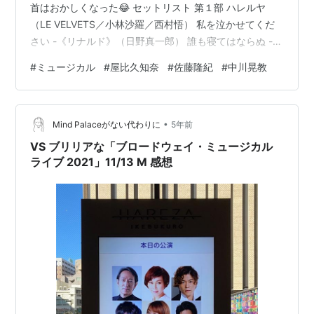
首はおかしくなった😂 セットリスト 第１部 ハレルヤ
（LE VELVETS／小林沙羅／西村悟） 私を泣かせてくだ
さい -《リナルド》（日野真一郎） 誰も寝てはならぬ -
《トゥーランドット》（西村悟） ハイヤー山こそ我が故
#
ミュージカル
#
屋比久知奈
#
佐藤隆紀
#
中川晃教
郷 -《チャールダッシュの女王》（小林沙羅） オー・ソ
ーレ・ミーオ（LE VELVETS） Somewhere -『ウエス
ト・サイド・ストーリー』（中川晃教） Tonight -『ウエ
•
スト・サイド・ストーリー』(小林沙羅／西村悟） シャン
Mind Palaceがない代わりに
5年前
パンの歌 -《こうもり》（小林沙羅／西村悟…
VS ブリリアな「ブロードウェイ・ミュージカル
ライブ 2021」11/13 M 感想