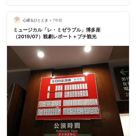
なヴェルヴェットの生地のよう…っていう、まさにグル
ープ名の通り！ 2020年10月に発…
•
心躍るひととき
7年前
ミュージカル「レ・ミゼラブル」博多座
（2019/07）観劇レポート＋プチ観光