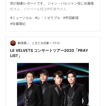
部の観劇レポートです。 ジャン・バルジャン役に佐藤隆
紀さん、ジャベール役は伊礼彼方さん。
#
ミュージカル
#
レ・ミゼラブル
#
帝国劇場
#
佐藤隆紀
•
劇場通い、ときどき読書
6年前
LE VELVETS コンサートツアー2020「PRAY
LIST」