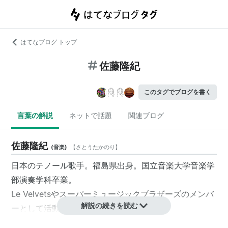
はてなブログ トップ
佐藤隆紀
このタグでブログを書く
言葉の解説
ネットで話題
関連ブログ
佐藤隆紀
(
音楽
)
【
さとうたかのり
】
日本のテノール歌手。福島県出身。国立音楽大学音楽学
部演奏学科卒業。
Le Velvetsやスーパーミュージックブラザーズのメンバ
解説の続きを読む
ーとして活動している。