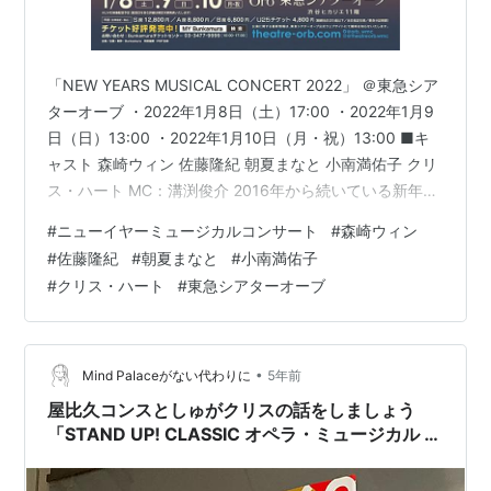
「NEW YEARS MUSICAL CONCERT 2022」 ＠東急シア
ターオーブ ・2022年1月8日（土）17:00 ・2022年1月9
日（日）13:00 ・2022年1月10日（月・祝）13:00 ■キ
ャスト 森崎ウィン 佐藤隆紀 朝夏まなと 小南満佑子 クリ
ス・ハート MC：溝渕俊介 2016年から続いている新年の
祭典！ 私は、以前、2020年に参戦しておりました☺ 今
#
ニューイヤーミュージカルコンサート
#
森崎ウィン
年は、予定されていた海外出演者が来日できなくなった
#
佐藤隆紀
#
朝夏まなと
#
小南満佑子
ため、当初から予定されていた森崎ウィンさん、佐藤隆
#
クリス・ハート
#
東急シアターオーブ
紀さんに加えて、急遽の出演決定となった、小南満佑子
さん、クリス・ハートさん、そして我らが朝夏まなとさ
ん！の5名のキャ…
•
Mind Palaceがない代わりに
5年前
屋比久コンスとしゅがクリスの話をしましょう
「STAND UP! CLASSIC オペラ・ミュージカル 新
春歌合戦」感想