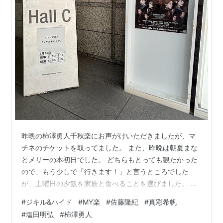
昨晩の柿澤勇人千秋楽にお声がけいただきましたが、マ
チネのチケットを取ってました。 また、昨晩は朝夏まな
とメリーの本初日でした。 どちらもとっても観たかった
ので、もう少しで「行きます！」と言うところでした
が、土曜日の夕飯を家族と食べることを選びました。 ジ
キル&ハイドは東京公演の1/4は観たでしょ…と自分に言
#
ジキル&ハイド
#
MY楽
#
佐藤隆紀
#
真彩希帆
い聞かせて（ ; ; ） まぁさまメリポピはどうやら間違えて
#
塩田明弘
#
柿澤勇人
初日を購入していた模様で、悲しい…です… と、いうこ