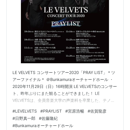
LE VELVETS コンサートツアー2020「PRAY LIST」＊ツ
アーファイナル＊ ＠Bunkamuraオーチャードホール ・
2020年11月29日（日）16時開演 LE VELVETSのコンサー
ト、昨年ぶりにまた観ることができました！ LE
VELVETSは、全員音楽大学の声楽科を卒業した、テノー
ルとバリトンで構成される、身長180cm以上の男性4人
#
LEVELVETS
#
PRAYLIST
#
宮原浩暢
#
佐賀龍彦
組ヴォーカルグループです。 それを聞くだけで、もうな
#
日野真一郎
#
佐藤隆紀
んだか「きゃーっ！」っていう感じですよね💜 そうなん
#
Bunkamuraオーチャードホール
です、実にカッコ良いんです！歌声も甘く柔らかく上質