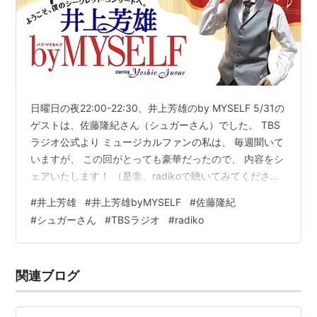
日曜日の夜22:00-22:30、井上芳雄のby MYSELF 5/31の
ゲストは、佐藤隆紀さん（シュガーさん）でした。 TBS
ラジオ公式より ミュージカルファンの私は、 毎週聞いて
いますが、 この回がとっても豪華だったので、 内容をシ
ェアいたします！ （是非、radikoで聴いてみてくださ
い！） ちなみにradikoの番組案内には、以下のように紹
#
井上芳雄
#
井上芳雄byMYSELF
#
佐藤隆紀
介されています。 ミュージカル界のプリンス井上芳雄が
#
シュガーさん
#
TBSラジオ
#
radiko
送るエンタテインメントショー。舞台で鍛えたトークと
生歌、大貫祐一郎によるピアノ生演奏に乗せて今の気持
ちを伝えます。コンサートホールの最前列にいるような
関連ブログ
極上の臨場感で贅沢なひとときを。 この、プライベ…