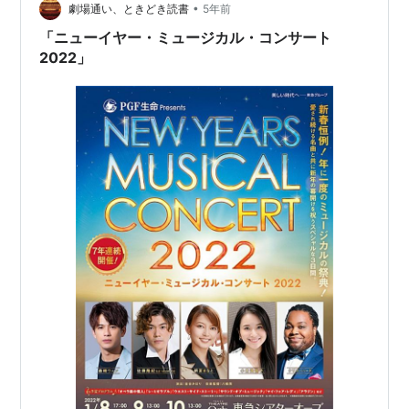
ルはフランツが変わっているのでその影響と、純粋にち
•
劇場通い、ときどき読書
5年前
ゃぴの喉の調子による火力の…
「ニューイヤー・ミュージカル・コンサート
2022」