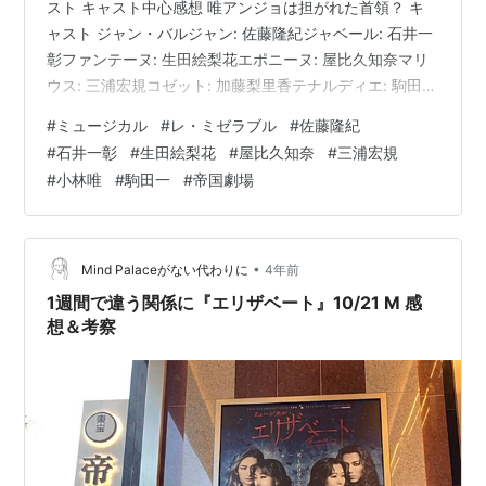
スト キャスト中心感想 唯アンジョは担がれた首領？ キ
ャスト ジャン・バルジャン: 佐藤隆紀ジャベール: 石井一
彰ファンテーヌ: 生田絵梨花エポニーヌ: 屋比久知奈マリ
ウス: 三浦宏規コゼット: 加藤梨里香テナルディエ: 駒田一
マダム・テナルディエ: 谷口ゆうなアンジョルラス: 小林
#
ミュージカル
#
レ・ミゼラブル
#
佐藤隆紀
唯グランテール: 近藤真行 ガブローシュ: アッカヤ陽仁リ
#
石井一彰
#
生田絵梨花
#
屋比久知奈
#
三浦宏規
トル・コゼット: 平山ゆず希リトル・エポニーヌ: 井手陽
#
小林唯
#
駒田一
#
帝国劇場
菜乃 +23名 キャスト中心感想 今回はまず、佐藤（しゅ
が）バルジャンのプロローグの悪のオーラに圧倒されま
した。「銀の食器だこいつは高い」のあとの…
•
Mind Palaceがない代わりに
4年前
1週間で違う関係に『エリザベート』10/21 M 感
想＆考察