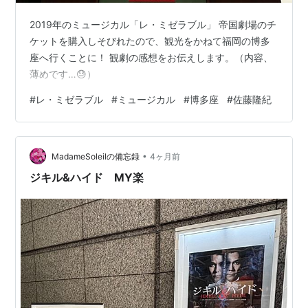
2019年のミュージカル「レ・ミゼラブル」 帝国劇場のチ
ケットを購入しそびれたので、観光をかねて福岡の博多
座へ行くことに！ 観劇の感想をお伝えします。（内容、
薄めです…😓）
#
レ・ミゼラブル
#
ミュージカル
#
博多座
#
佐藤隆紀
•
MadameSoleilの備忘録
4ヶ月前
ジキル&ハイド MY楽