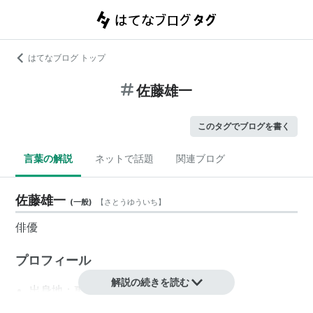
はてなブログ トップ
佐藤雄一
このタグでブログを書く
言葉の解説
ネットで話題
関連ブログ
佐藤雄一
(
一般
)
【
さとうゆういち
】
俳優
プロフィール
解説の続きを読む
出身地：東京都
誕生日：1989年5月31日