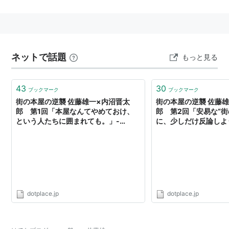
血液型：B型
サイズ：身長186cm
趣味：バイク（ツーリング）
ネットで話題
特技：野球、キックボクシング
もっと見る
所属事務所：
ビサイド
43
30
ブックマーク
ブックマーク
主な出演作品
街の本屋の逆襲 佐藤雄一×内沼晋太
街の本屋の逆襲 佐藤
郎 第1回「本屋なんてやめておけ、
郎 第2回「安易な“街
ドラマ/バラエティ
という人たちに囲まれても。」-
に、少しだけ反論しよ
DOTPLACE
た。」- DOTPLACE
TBS「花より男子2」 寺岡篤弘役(レギュラー)
（2007）
CX「花ざかりの君たちへ」 帝塚山翔太役（レギュラ
ー）（2007）
dotplace.jp
dotplace.jp
携帯ドラマ「Teddy Bear」 仁役（レギュラー）
TVKほか「名前で呼ぶなって！」（2007）(レギュラ
ー)