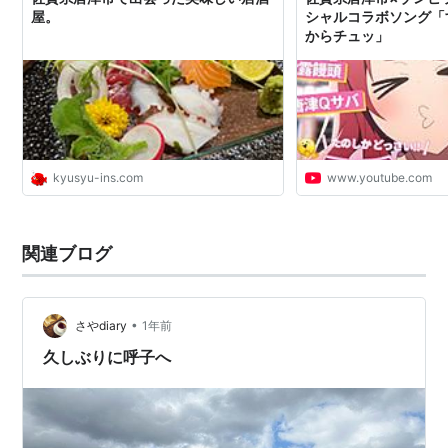
屋。
シャルコラボソング「
からチュッ」
kyusyu-ins.com
www.youtube.com
関連ブログ
•
さやdiary
1年前
久しぶりに呼子へ