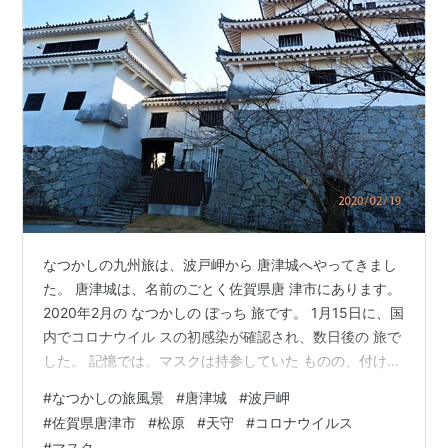
なつかしの九州旅は、波戸岬から 唐津城へやってきまし
た。 唐津城は、名前のごとく佐賀県唐 津市にあります。
2020年2月の なつかしの ぼっち 旅です。 1月15日に、国
内でコロナウイル スの初感染が確認され、数日後の 旅で
した。 記憶では、マスクは持参していた ものの、付け忘
れて城内に入った ことを思い出します。 この旅で、見掛
#
なつかしの旅風景
#
唐津城
#
波戸岬
けた人達も、まだ マスクを付けていない人の方が多 かっ
#
佐賀県唐津市
#
松原
#
天守
#
コロナウイルス
た時期であったたり、そんな 意識だったように思いま
#
マスク