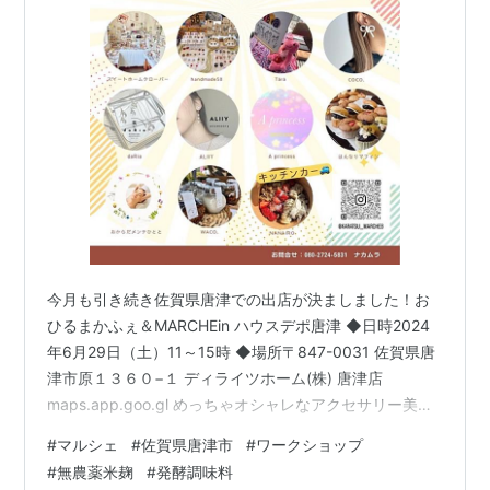
今月も引き続き佐賀県唐津での出店が決ましました！お
ひるまかふぇ＆MARCHEin ハウスデポ唐津 ◆日時2024
年6月29日（土）11～15時 ◆場所〒847-0031 佐賀県唐
津市原１３６０−１ ディライツホーム(株) 唐津店
maps.app.goo.gl めっちゃオシャレなアクセサリー美味
しそうな手作りスイーツキッズも楽しめそうなコーナー
#
マルシェ
#
佐賀県唐津市
#
ワークショップ
があったり 大人も子どもも楽しめそうなイベントです 前
#
無農薬米麹
#
発酵調味料
回もお伝えしたとおり 今もなお完売している完全無農薬