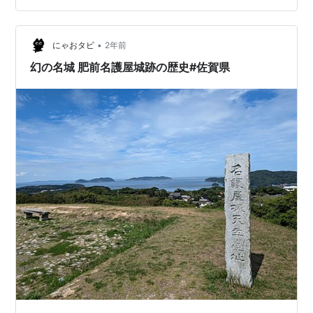
ていたのですよ でも、みるみるうちに午前中で雪が溶
け、昼からは車でも普通に動けるようになりまして それ
で、ちょっとドライブでもするか？ っていう話になった
•
にゃおタビ
2年前
んですよね こん…
幻の名城 肥前名護屋城跡の歴史#佐賀県