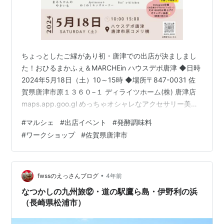
ちょっとしたご縁があり初・唐津での出店が決ましまし
た！おひるまかふぇ＆MARCHEin ハウスデポ唐津 ◆日時
2024年5月18日（土）10～15時 ◆場所〒847-0031 佐
賀県唐津市原１３６０−１ ディライツホーム(株) 唐津店
maps.app.goo.gl めっちゃオシャレなアクセサリー美味
しそうな手作りスイーツキッズも楽しめそうなコーナー
#
マルシェ
#
出店イベント
#
発酵調味料
があったり 大人も子どもも楽しめそうなイベントです 前
#
ワークショップ
#
佐賀県唐津市
回もお伝えしたとおり 今もなお完売している完全無農薬
古代米入り米麹 このイベントでも朝倉郡筑前町産無農薬
お米の米麹の農家さんからの米麹で出店します 手をかけ
た愛情たっぷりのものは本当においしいん…
•
fwssのえっさんブログ
4年前
なつかしの九州旅⑫・道の駅鷹ら島・伊野利の浜
（長崎県松浦市）