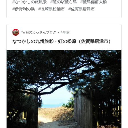
#
なつかしの旅風景
#
道の駅鷹ら島
#
鷹島備前大橋
#
伊野利の浜
#
長崎県松浦市
#
佐賀県唐津市
•
fwssのえっさんブログ
4年前
なつかしの九州旅⑪・虹の松原（佐賀県唐津市）