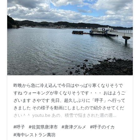
昨晩から急に冷え込んで今日はやっぱり寒くなりそうで
すね ウォーキングが辛くなりそうです・・・ おはようご
ざいます さやです 先日、超久しぶりに「呼子」へ行って
きました その様子を動画にしましたので紹介させてくだ
さい＾＾ youtu.be あの、積雪で悩まされた週の週
末・・・ 朝からカーテンを開けたら一面真っ白でびっく
#
呼子
#
佐賀県唐津市
#
唐津グルメ
#
呼子のイカ
りしました 前の日でようやく溶けていく気がしてたから
#
海中レストラン萬坊
(^_^;) だからね、その週はもうゆっくりデイだなぁと思っ