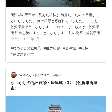
唐津城の天守から見えた松林が 綺麗だったので目指すこ
とにし ました。 虹の松原と呼ばれていました。 ここも
佐賀県唐津市になります。 これで、ぼっち旅は、佐賀県
唐 津市を後にすることになります。 虹の松原（佐賀県唐
津市） 2020年2月
#
なつかしの旅風景
#
虹の松原
#
唐津城
#
松林
#
佐賀県唐津市
•
fwssのえっさんブログ
4年前
なつかしの九州旅⑩・唐津城〈3〉（佐賀県唐津
市）