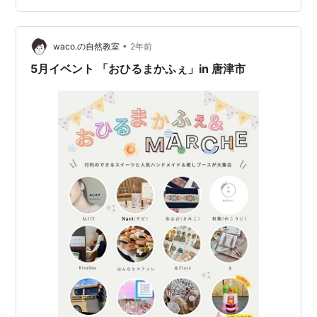
古代米入り米麹 このイベントでは福岡県福津市の無農薬
の生米麹を使います 手をかけた愛情たっぷりのものは本
当においしいんだなぁと実感 今回イベントでは…
•
waco.の自然教室
2年前
5月イベント 「おひるまかふぇ」in 唐津市