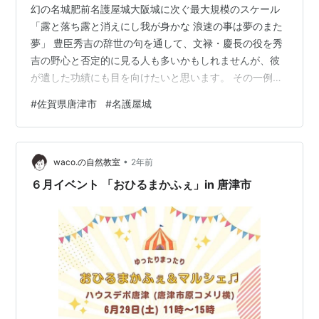
幻の名城肥前名護屋城大阪城に次ぐ最大規模のスケール
「露と落ち露と消えにし我が身かな 浪速の事は夢のまた
夢」 豊臣秀吉の辞世の句を通して、文禄・慶長の役を秀
吉の野心と否定的に見る人も多いかもしれませんが、彼
が遺した功績にも目を向けたいと思います。 その一例
が、佐賀県に位置する肥前名護屋城跡です。 この城はわ
#
佐賀県唐津市
#
名護屋城
ずか数ヶ月で建設され、大阪城に次ぐ規模で、京都に匹
敵する城下町が形成されたと伝えられています。 全国か
ら集められた160家以上の大名によって150以上の陣屋が
•
設置され、最盛期には20万人を超える人口で賑わい、約7
waco.の自然教室
2年前
年間にわたり当時の日本の政治経済の中心地となったと
６月イベント 「おひるまかふぇ」in 唐津市
されています。 幻の名城肥前名…