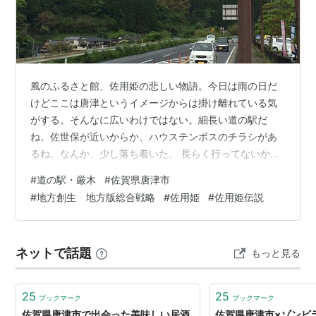
風のふるさと館、佐用姫の悲しい物語。今日は雨の日だ
けどここは唐津というイメージからは掛け離れている気
がする。そんなに広いわけではない。細長い道の駅だ
ね。佐世保が近いからか、ハウステンボスのチラシがあ
るね。なんか、少し落ち着いた。 長らく行ってないから
薄れいきつつある記憶。懇意にして頂いてるご夫婦にこ
#
道の駅・厳木
#
佐賀県唐津市
この存在を教えてもらった。今でも壱岐・印通寺港から
#
地方創生 地方版総合戦略
#
佐用姫
#
佐用姫伝説
東唐津、そして最初の一晩はここみたい。 ご夫婦で日本
一周を二回されている。直近は唐津市内のミッションが
多く市街地のトライアル泊が多かった。 一応、唐津市に
ネットで話題
もっと見る
なってるが多久市の方が近い。唐津は平成の大合併で戦
国武将ゲーム的に言えば領地が広がった？呼子町も…
25
25
ブックマーク
ブックマーク
佐賀県唐津市で出会った美味しい居酒
佐賀県唐津市×ゾンビ