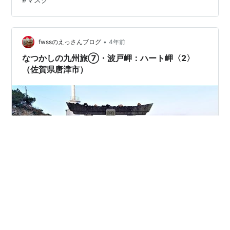
す。 天守から見た松原が綺麗だったの で城を巡ったあ
と、行ってみまし た。 唐津城（佐賀県唐津市） 2020年
2月
•
fwssのえっさんブログ
4年前
なつかしの九州旅⑦・波戸岬：ハート岬〈2〉
（佐賀県唐津市）
なつかしの旅風景は、波戸岬：ハー ト岬を巡っていま
す。波戸岬は、今 回で 〈2〉 回目です。 波戸岬：ハート