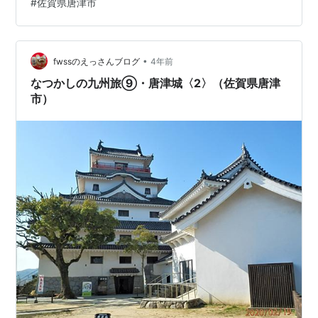
#
佐賀県唐津市
•
fwssのえっさんブログ
4年前
なつかしの九州旅⑨・唐津城〈2〉（佐賀県唐津
市）