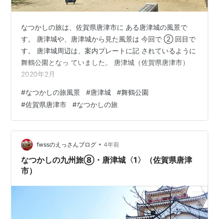
なつかしの旅は、佐賀県唐津市に ある唐津城の風景で
す。 唐津城や、唐津城から見た風景は 今回で ② 回目で
す。 唐津城周辺は、案内プレートに記 されているように
舞鶴公園となっ ていました。 唐津城（佐賀県唐津市）
2020年2月
#
なつかしの旅風景
#
唐津城
#
舞鶴公園
#
佐賀県唐津市
#
なつかしの旅
•
fwssのえっさんブログ
4年前
なつかしの九州旅⑧・唐津城〈1〉（佐賀県唐津
市）