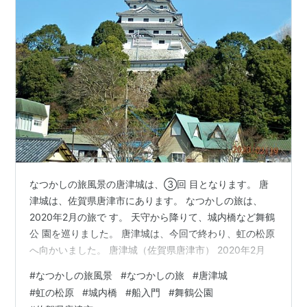
なつかしの旅風景の唐津城は、③回 目となります。 唐
津城は、佐賀県唐津市にあります。 なつかしの旅は、
2020年2月の旅で す。 天守から降りて、城内橋など舞鶴
公 園を巡りました。 唐津城は、今回で終わり、虹の松原
へ向かいました。 唐津城（佐賀県唐津市） 2020年2月
#
なつかしの旅風景
#
なつかしの旅
#
唐津城
#
虹の松原
#
城内橋
#
船入門
#
舞鶴公園