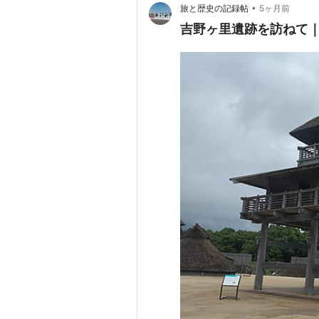
•
旅と歴史の記録帖
5ヶ月前
吉野ヶ里遺跡を訪ねて