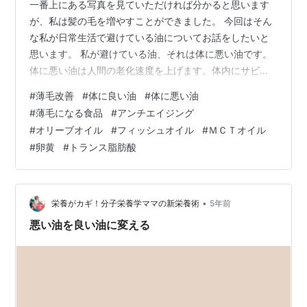
一番上にある写真を見ていただければ分かると思います
が、私は髪の毛を増やすことができました。 今回はそん
な私が日常生活で避けている油についてお話をしたいと
思います。 私が避けている油、それは体に悪い油です。
体に悪い油は人間の老化速度を上げます。体内にサビを
作り、細胞や血管も劣化させてしまいます。細胞や血管
#
薄毛改善
#
体に良い油
#
体に悪い油
が劣化すると人間は老化します。老化は薄毛と密接な関
#
薄毛になる食品
#
アンチエイジング
係にあり、老化＝薄毛と言っても過言ではないです。体
#
オリーブオイル
#
フィッシュオイル
#
ＭＣＴオイル
に悪い油を継続的に摂取し続けると髪の毛は弱くなり、
#
卵黄
#
トランス脂肪酸
抜け毛も増えます。だから私は体に悪い油を口にしない
ようにしています。 私が避けている体に悪い油 ・サラダ
油 ・バター ・マーガリン ・牛肉の脂 …
•
栄養がカギ！分子栄養学ママの新栄養術
5年前
悪い油を良い油に変える