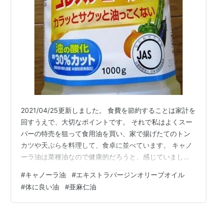
2021/04/25更新しました。 食費を節約することは家計を
回すうえで、大切なポイントです。 それで私はよくスー
パーの特売を狙って食用油を買い、家で揚げたてのトン
カツや天ぷらを料理して、食卓に並べています。 キャノ
ーラ油は菜種油なので健康的だろうと、感じていまし
た。 しかし、スーパーの安売りで買えるキャノーラ油に
#
キャノーラ油
#
エキストラバージンオリーブオイル
国産のアブラナが使用されることはなく、遺伝子組み換
#
体に良い油
#
亜麻仁油
えのカナダ産がほとんど。 そういう情報を見ました。 身
近な食用油について考えます。 キャノーラ油とは 重労働
だった昔の油製造 大量に摂らない トランス脂肪酸 良質