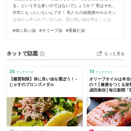
る」という方も多いのではないでしょうか？ 実はそれ、
非常にもったいないんです！ 私たちの細胞膜やホルモン
は油から作られているため、質の良い油を摂ることは、
健康で若々しい体を保つために絶対に欠かせません。 大
#
体に良い油
#
オリーブ油
#
亜麻仁油
切なのは量よりも「質」と「使い方」です。 詳しい選び
方は画像（スワイプ）にまとめましたが、ポイントは大
きく3つだけ。 💡 ① 加熱には「オリーブオイル」か
ネットで話題
もっと見る
「米油」 熱に強く、酸化しにくいのが特徴です。普段の
炒め物はこの2つのどちらかに変えるだけで、体への負担
がぐっと減ります。 💡 ② 生で摂…
38
19
ブックマーク
ブックマーク
【糖質制限】体に良い油を選ぼう！ -
オリーブオイルは本当
じゃすのブロンズメダル
の？ | 健康をつくる栄
成田崇信 | 毎日新聞