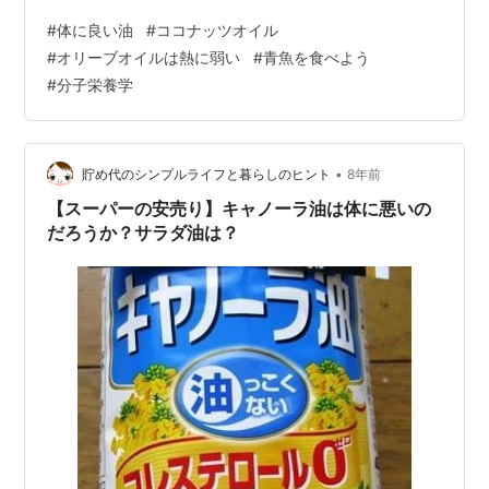
を知り、オリーブオイルは加熱せずに調理する時のみ使
#
体に良い油
#
ココナッツオイル
用し、加熱をして使う際にはココナッツオイルを使うよ
#
オリーブオイルは熱に弱い
#
青魚を食べよう
うになりました。 香りが穏やかと口コミにあったエキス
#
分子栄養学
トラヴァージンココナッツオイルをまずは購入してみた
のですが、嗅覚の敏感な長男が嫌がり使えず…。 その後
見つけた、無臭のオーガニック低温圧搾ココナッツオイ
ルを試してみると、ほんとに無臭で家族にも…
•
貯め代のシンプルライフと暮らしのヒント
8年前
【スーパーの安売り】キャノーラ油は体に悪いの
だろうか？サラダ油は？